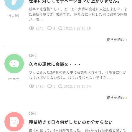
仕事に対してモチベーションが上がりません。
新卒で総合職として、そこそこ大手の会社に入社しました。ま
だ勤続年数は3年未満です。 同年度に入社した同じ部署の同期
ちょろQ
が、春...
2645
2
2022.1.28 13:19
続きを読む
30代
久々の連休に会議を・・・
やっと貰えた3連休の真ん中に会議を入れられ、仕事場に行か
なければいけないのは、パワハラじゃないですか。...
(=^ェ^=)
2492
1
2022.1.28 10:34
続きを読む
20代
残業続きで日々何がしたいのか分からない
去年転職して、4ヶ月経ちました。 9時から18時勤務と聞いて