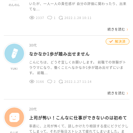
いたが、一人一人の責任感が 自分の評価に関わったり、出来
のんのん
てな...
2337
1
2022.1.28 10:11
続きを読む
解決済
30代
なかなか1歩が踏み出せません
こんにちは、どうぞ宜しくお願いします。 前職での体験がト
ラウマになり、働くことへなかなか1歩が踏み出せずにいま
YUKI
す。 前職...
3166
2
2022.1.27 11:14
続きを読む
20代
上司が怖い！こんなに仕事ができないのは初めて
率直に、上司が怖くて、話しかけたり相談する度にビクビクし
てしまって、それが毎日ストレスで疲れてしまいました。ま
らいす