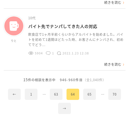
続きを読む
10代
バイト先でナンパしてきた人の対応
飲食店で1ヶ月半前くらいからアルバイトを始めました。バイ
トを初めて1週間ほどたった時、お客さんにナンパされ、初め
りと
てでどう...
5904
1
2022.1.23 12:38
続きを読む
15
件の相談を表示中
946-960件目
（全1,040件）
←
1
…
63
64
65
…
70
→