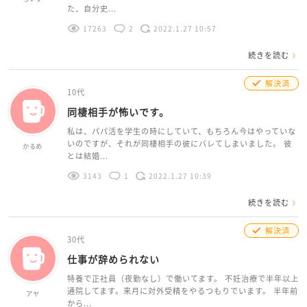
た、自分史...
17263
2
2022.1.27 10:57
続きを読む
解決済
10代
同棲相手が怖いです。
私は、パパ活を学生の時にしていて、もちろん今はやっていな
いのですが、それが同棲相手の彼にバレてしまいました。 彼
かるめ
とは結婚...
3143
1
2022.1.27 10:39
続きを読む
解決済
30代
仕事が辞められない
特養で正社員（夜勤なし）で働いてます。 不妊治療で半年以上
通院してます。来月に対外受精をやるつもりでいます。 半年前
アヤ
から...