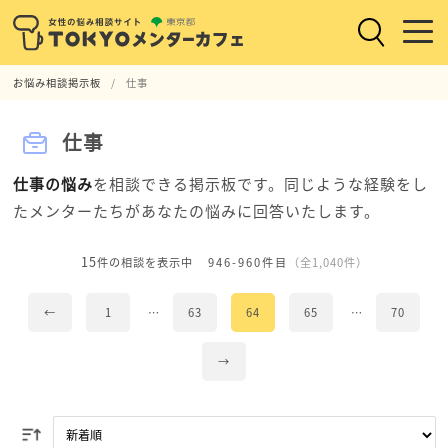
お悩み相談掲示板
仕事
仕事
仕事の悩み
を相談できる掲示板です。同じような経験をし
たメンターたちがあなたの悩みに回答いたします。
15
件の相談を表示中
946-960件目
（全1,040件）
←
1
…
63
64
65
…
70
→