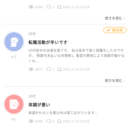
3240
1
2022.1.25 13:59
続きを読む
解決済
20代
転職活動が辛いです
20代前半の派遣社員です。 私は高卒で直ぐ就職をしたのです
が、 残業代未払い＆休憩無し 重度の鬱病により両脚が動かな
ルフ
くな...
3617
1
2022.1.24 21:25
続きを読む
10代
体調が悪い
体調がわるく仕事以外は寝てばかりいます...
べし
3005
2
2022.1.24 20:51