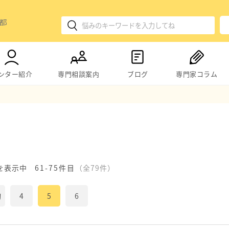
ンター紹介
専門相談案内
ブログ
専門家コラム
を表示中
61-75件目
（全79件）
初
4
5
6