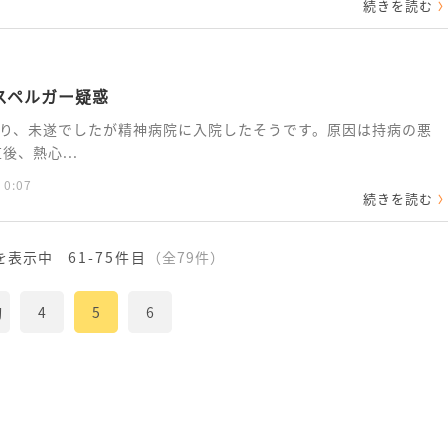
続きを読む
スペルガー疑惑
り、未遂でしたが精神病院に入院したそうです。原因は持病の悪
、熱心...
 0:07
続きを読む
を表示中
61-75件目
（全79件）
初
4
5
6