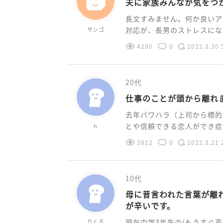
夫に家族みんなが気をつ
長文すみません。何か良いア
対応が、長男のストレスになっ
サンゴ
4290
0
2022.3.30 
20代
仕事のことが頭から離れ
去年パワハラ（上司から標的
とや信頼できる恋人ができ症状
n
3812
0
2022.3.21 
10代
母に昔言われた言葉が離
が辛いです。
現在中学3年生の(もうすぐ
りくる