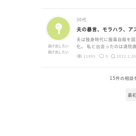
30代
夫の暴言、モラハラ、ア
夫は独身時代に服毒自殺を図
化。 私と出会ったのは退院直後
逃げ出したい
投げ出したい
11995
0
2022.2.20
15
件の相談
最