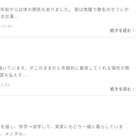
３年前からは体の関係もありました。 彼は無職で数名のセフレが
仕事...
 13:45
続きを読む
働いています。がこのままだと年齢的に雇用してくれる場所が無
も払えそ...
15:59
続きを読む
調を崩し、休学→退学して、実家にもどり一緒に暮らしていま
メンタル...