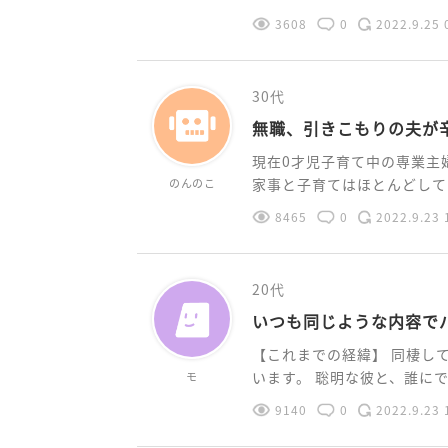
3608
0
2022.9.25 
30代
無職、引きこもりの夫が
現在0才児子育て中の専業主婦
家事と子育てはほとんどしてく
のんのこ
8465
0
2022.9.23 
20代
いつも同じような内容で
【これまでの経緯】 同棲し
います。 聡明な彼と、誰にでも
モ
9140
0
2022.9.23 