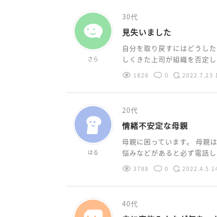
30代
見失いました
自分を取り戻すにはどうした
しくきた上司が組織を否定しな
さら
1828
0
2022.7.23 
20代
情緒不安定な母親
母親に困っています。 母親
悩みなどがあると必ず電話して
はる
3788
0
2022.4.5 1
40代