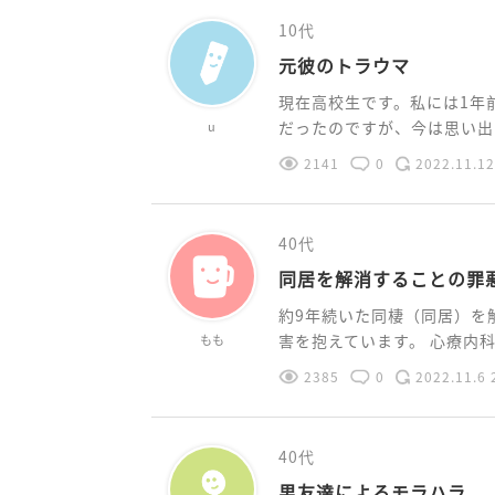
10代
元彼のトラウマ
現在高校生です。私には1年
だったのですが、今は思い出し
u
2141
0
2022.11.12
40代
同居を解消することの罪
約9年続いた同棲（同居）を
害を抱えています。 心療内科と
もも
2385
0
2022.11.6 
40代
男友達によるモラハラ