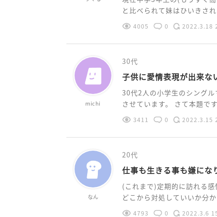
と比べられて妹はひいきされて
4005
0
2022.3.18 
30代
子供に愛情表現が出来な
30代2人の小学生のシング
させています。 さて本題ですが
michi
3411
0
2022.3.15 
20代
仕事も生きる事も嫌にな
(これまで)定期的に訪れる
どこから対処していいか分から
なん
4793
0
2022.3.6 1