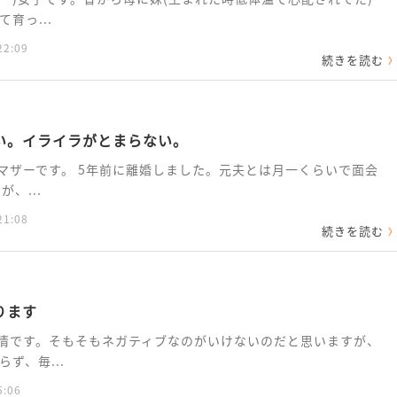
育っ...
22:09
続きを読む
い。イライラがとまらない。
ルマザーです。 5年前に離婚しました。元夫とは月一くらいで面会
、...
21:08
続きを読む
ります
感情です。そもそもネガティブなのがいけないのだと思いますが、
ず、毎...
5:06