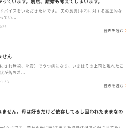
かっています。別居、離婚も考えてしまいます。
ドバイスをいただきたいです。 夫の長男(中2)に対する高圧的な
てい...
5:26
続きを読む
ません
にされ無視、叱責）でうつ病になり、いまはその上司と離れたこ
が落ち着...
21:53
続きを読む
れません。母は好きだけど依存してるし囚われたままなの
高一)女子です。昔から母に妹(生まれた時低体温で心配されてた)