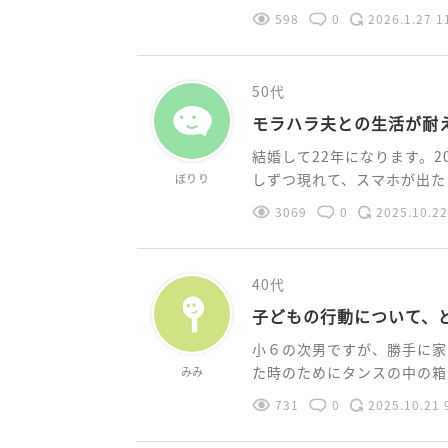
598
0
2026.1.27 1
50代
モラハラ夫との生活が耐
結婚して22年になります。2
しずつ現れて、スマホが出たこ
ぼりり
3069
0
2025.10.22
40代
子どもの行動について、
小６の次男ですが、勝手に家
た時のためにタンスの中の箱に
みみ
731
0
2025.10.21 