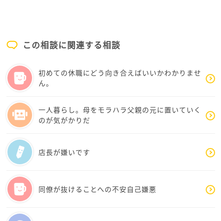
る様子が伝わってきました
恐らく、上司が期待している水準が少し高いのではな
いかな、と感じました
この相談に関連する相談
社会人2年目とはいえ、今の会社は2社目ということ
は、新入社員と考えてもおかしくないと思います
初めての休職にどう向き合えばいいかわかりませ
上司の期待に応えたい
ん。
でも、まだ経験が足りず、とにかく目の前のことをこ
なすことで精一杯
そういう状態なのだと思いますよ
一人暮らし。母をモラハラ父親の元に置いていく
のが気がかりだ
なので、まずは自分のタスクを整理するところから始
めてみませんか
店長が嫌いです
・今日一日のうち、仕事がどれだけあるのか、朝確認
しましょう
・次に、その中でどれから手を付けるのか、優先順位
同僚が抜けることへの不安自己嫌悪
を決める
・そして、一つ一つのことにどれだけ時間がかかる
か、予測をしながら進める