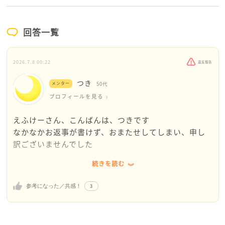
回答一覧
2026.7.8 00:22
違反報告
つき
メンター
50代
プロフィールを見る
えふけーさん、こんばんは、つきです
なかなかお返事が書けず、おまたせしてしまい、申し
訳ございませんでした
続きを読む
職場での上司からの指導は、早く一人前になって欲し
いという願いが込められているので、時に厳しく感じ
3
参考になった／共感！
ることもあるかと思います
それでも、小さなことからコツコツと上司の期待に応
えようと、えふけーさんとしては頑張っていらっしゃ