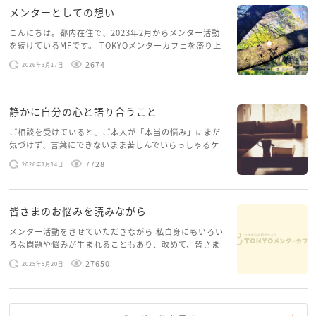
メンターとしての想い
こんにちは。都内在住で、2023年2月からメンター活動
を続けているMFです。 TOKYOメンターカフェを盛り上
げたいという想いから、勇気を出して初めてブログを投
2674
2026年3月17日
稿してみようと思います。少し自分のことを書いてみま
す。 心に […]
静かに自分の心と語り合うこと
ご相談を受けていると、ご本人が「本当の悩み」にまだ
気づけず、言葉にできないまま苦しんでいらっしゃるケ
ースがありますお悩みというのは、心の深いところ（深
7728
2026年1月14日
層心理）に触れることで、まったく違う角度から解決の
糸口が見えてくること […]
皆さまのお悩みを読みながら
メンター活動をさせていただきながら 私自身にもいろい
ろな問題や悩みが生まれることもあり、改めて、皆さま
のお悩みを読みながら 「みんな、もがいてる。わたし
27650
2025年5月20日
だけじゃないんだな」と、逆に励まされるような日々で
す。 もう、わたし […]