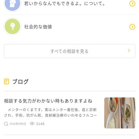
若いからなんでもできるよ。について。
・上司にはこまめに確認と報告と相談をする
誰しもそんなにいきなり一人前にはなれないものです
社会的な価値
少しずつ、経験を積んでいき、何年かかけて成長する
ものです
今は実感がないかもしれませんが、昨日よりも今日、
今日よりも明日、えふけーさんはコツコツと一歩ずつ
すべての相談を見る
進化していってるはずですから、ご自分が努力してい
ることは、ちゃんと認めてくださいね
そして、上司が求めているレベルが高すぎると感じた
ブログ
ら、素直に周りに「ここまではできたのですが、助け
ていただけませんか」とSOSを出してみましょう
相談する気力がわかない時もありますよね
そうやって上司以外の人ともコミュニケーションをと
りつつ、仕事の手順を覚えていってください
メンターのくまです。実はメンター着任後、癌と診断
され、手術、抗がん剤、放射線治療のいわゆるフルコー
スを体験していて、しばらくメンターカフェに来られて
応援しています
3148
2026年5月8日
いませんでした。体力だけでなく、気力も落ちパソコン
を開くこともできない […]