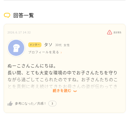
回答一覧
2026.6.17 14:32
違反報告
タソ
メンター
30代
女性
プロフィールを見る
ぬーこさんこんにちは。
長い間、とても大変な環境の中でお子さんたちを守り
ながら過ごしてこられたのですね。お子さんたちのこ
とを真剣に考え続けてきたお母さんの姿が伝わってき
続きを読む
ます。
まず感じたのは、息子さんの登校の問題と、ご主人の
3
参考になった／共感！
モラハラ的な言動は、分けて考えた方がよいというこ
とです。
息子さんは「学校が面倒」「行きたくない」と言いな
がらも、友人関係や部活動、係活動には参加できてお