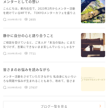
メンターとしての想い
い。
まずは、ぬーこさん自身が信頼できる相談先（カウン
こんにちは。都内在住で、2023年2月からメンター活動
を続けているMFです。 TOKYOメンターカフェを盛り上
セラー、自治体の女性相談、支援機関など）を確保し
げたいという想いから、勇気を出して初めてブログを投
2655
ながら、お子さんたちが安心して成長できる環境を少
2026年3月17日
稿してみようと思います。少し自分のことを書いてみま
しずつ増やしていくことが大切だと思います。
す。 心に […]
静かに自分の心と語り合うこと
ご相談を受けていると、ご本人が「本当の悩み」にまだ
気づけず、言葉にできないまま苦しんでいらっしゃるケ
ースがありますお悩みというのは、心の深いところ（深
7711
2026年1月14日
層心理）に触れることで、まったく違う角度から解決の
糸口が見えてくること […]
皆さまのお悩みを読みながら
メンター活動をさせていただきながら 私自身にもいろい
ろな問題や悩みが生まれることもあり、改めて、皆さま
のお悩みを読みながら 「みんな、もがいてる。わたし
27637
2025年5月20日
だけじゃないんだな」と、逆に励まされるような日々で
す。 もう、わたし […]
ブログ一覧を見る