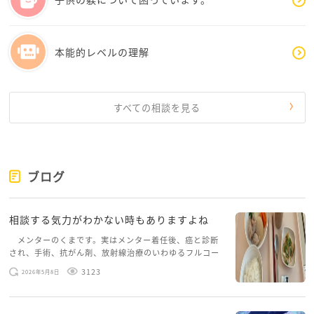
れる姿とも考えられます。
もちろん八つ当たりは困りますが、「本音を出せる安
全な相手」がいること自体は、思春期の子どもにとっ
本能的レベルの理解
て大切なことです。
「あなたはどう思う？」
「あなたはどうしたい？」
と、本人の考えを尊重する機会を増やすことではない
すべての相談を見る
でしょうか。
また、ご主人については、お母さん一人で変えようと
しないことも大切だと思います。
長年続いてきた関係性は、本人が変わる意思を持たな
ブログ
い限り、周囲の努力だけで変えるのは難しいもので
す。
相談する気力がわかない時もありますよね
「夫をどう変えるか」よりも、
「子どもたちが父親の言動をそのまま真実だと思い込
メンターのくまです。実はメンター着任後、癌と診断
され、手術、抗がん剤、放射線治療のいわゆるフルコー
まないよう支える」
スを体験していて、しばらくメンターカフェに来られて
「家庭の中に安心して話せる場所を残す」
3123
2026年5月8日
いませんでした。体力だけでなく、気力も落ちパソコン
ことの方が、現実的で効果的かもしれません。
を開くこともできない […]
最後に、ぬーこさん自身のことも大切にしてくださ