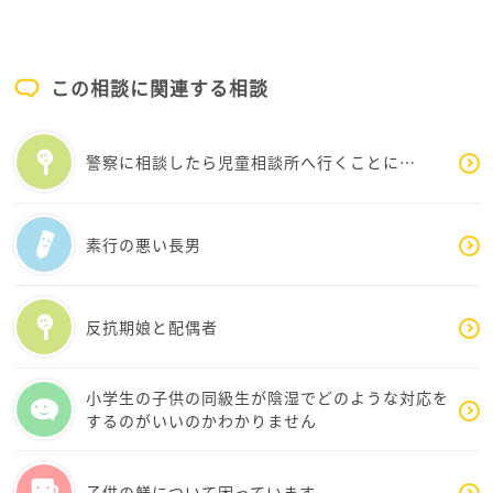
り、学校での適応自体は比較的保たれているように見
えます。
一方で、ご主人については、
この相談に関連する相談
これは単なる厳しい性格や教育方針の違いではなく、
家族に強い心理的負担を与える関わり方になっている
ように感じます。
警察に相談したら児童相談所へ行くことに…
特に気になったのは
子どもたちは「パパには何を言っても無駄」と考えて
いるという部分です。
素行の悪い長男
子どもが親に対して「話し合いは成立しない」と学習
してしまうと、自分の考えや感情を表現することを諦
めやすくなります。
反抗期娘と配偶者
娘さんが「操縦法」を身につけたのも、生き抜くため
の適応だったのかもしれません。
息子さんについても、
小学生の子供の同級生が陰湿でどのような対応を
お母さんには愚痴や弱音を言う
するのがいいのかわかりません
お父さんには言わない
というのは、お母さんを信頼しているからこそ見せら
子供の躾について困っています。