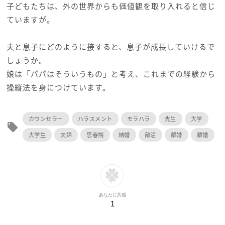
子どもたちは、外の世界からも価値観を取り入れると信じ
ていますが。
夫と息子にどのように接すると、息子が成長していけるで
しょうか。
娘は「パパはそういうもの」と考え、これまでの経験から
操縦法を身につけています。
カウンセラー
ハラスメント
モラハラ
先生
大学
local_offer
大学生
夫婦
思春期
結婚
部活
離婚
離婚
あなたに共感
1