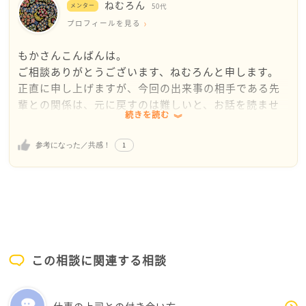
ねむろん
メンター
50代
プロフィールを見る
もかさんこんばんは。
ご相談ありがとうございます、ねむろんと申します。
正直に申し上げますが、今回の出来事の相手である先
輩との関係は、元に戻すのは難しいと、お話を読ませ
続きを読む
ていただいて感じました。
そして、大事な事は先輩への謝罪よりも、今後のもか
1
参考になった／共感！
さんの社内での在り方だと思います。
今回の出来事は、先輩と上司のみならず、他の社員も
ある程度は情報を得ていると思います。
今のもかさんに求められているのは、拒絶された先輩
への謝罪よりも、今後社内で今回してしまったような
態度を見せず、謙虚に真摯に、前向きに仕事に取り組
む姿勢と、それを継続する意思だと思います。
この相談に関連する相談
何故今回、トラブルのもとになった態度をとってしま
ったか、それを今後しないためにどうしたらいいか、
お考えになりましたでしょうか。
仕事の上司との付き合い方