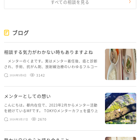
すべての相談を見る
ブログ
相談する気力がわかない時もありますよね
メンターのくまです。実はメンター着任後、癌と診断
され、手術、抗がん剤、放射線治療のいわゆるフルコー
スを体験していて、しばらくメンターカフェに来られて
3142
2026年5月8日
いませんでした。体力だけでなく、気力も落ちパソコン
を開くこともできない […]
メンターとしての想い
こんにちは。都内在住で、2023年2月からメンター活動
を続けているMFです。 TOKYOメンターカフェを盛り上
げたいという想いから、勇気を出して初めてブログを投
2670
2026年3月17日
稿してみようと思います。少し自分のことを書いてみま
す。 心に […]