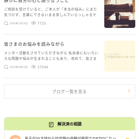
静かに自分の心と語り合うこと
ご相談を受けていると、ご本人が「本当の悩み」にまだ
気づけず、言葉にできないまま苦しんでいらっしゃるケ
ースがありますお悩みというのは、心の深いところ（深
7725
2026年1月14日
層心理）に触れることで、まったく違う角度から解決の
糸口が見えてくること […]
皆さまのお悩みを読みながら
メンター活動をさせていただきながら 私自身にもいろい
ろな問題や悩みが生まれることもあり、改めて、皆さま
のお悩みを読みながら 「みんな、もがいてる。わたし
27646
2025年5月20日
だけじゃないんだな」と、逆に励まされるような日々で
す。 もう、わたし […]
ブログ一覧を見る
解決済の相談
息子が30才頃から幼児期の母親が原因でのPTSDになっ