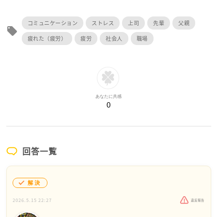
コミュニケーション
ストレス
上司
先輩
父親
local_offer
疲れた（疲労）
疲労
社会人
職場
あなたに共感
0
回答一覧
解決
2026.5.15 22:27
違反報告