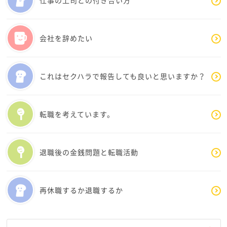
ここが、今一番大事です。
職場にいることが辛いと思いますが、それを挽回でき
るものはもかさんご自身の中にしかないんですよね。
会社を辞めたい
大事なのは謝罪ではなく、ここからのもかさんです。
そこをまず、しっかり受け止める必要があると思いま
す。
これはセクハラで報告しても良いと思いますか？
謝罪したいというのは、心が過去を向いているんです
よね。
でも、会社は先を見ていると思いますよ。
転職を考えています。
その態度を取った時のご自身を思い出し、どうしたら
自業自得な自分にならないでいられるか、考えて行動
していきたいですね。
退職後の金銭問題と転職活動
今なら挽回可能ですよ、前を向きましょうね。
再休職するか退職するか