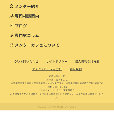
メンター紹介
専門相談案内
ブログ
専門家コラム
メンターカフェについて
QA/お問い合わせ
サイトポリシー
個人情報保護方針
アクセシビリティ方針
利用規約
お問い合わせ先
【本事業に関すること】
東京都生活文化局都民生活部東京ウィメンズプラザ 東京都渋谷区神宮前５丁目53番67号
【操作に関すること】
TOKYOメンターカフェ運営事務局
ご不明な点等がある場合は「Q/Aお問い合わせ」内の専用フォームよりお問い合わせくださ
い。
©2020 TOKYO MENTOR CAFE