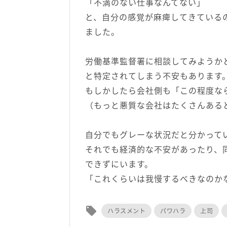
「不満のない仕事なんてない」
と、自分の感覚が麻痺してきている
ました。
労働基準監督署に相談してみようか
と特定されてしまう不安もあります
もしかしたら会社側も「この程度な
（もっと悪質な会社はたくさんある
自分でもグレーな状況だと分かって
それでも経済的な不安があったり、
できずにいます。
「これくらいは我慢するべきなのか
local_offer
ハラスメント
パワハラ
上司