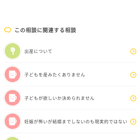
てはどうでしょうか？本音本心は言えてますか？も
し、言えてないなら言っておくべきと思います。痛い
のが辛いから妊娠出産がイヤもあると思いますが、旦
那さまのKOKOさんへの寄り添いや理解不足と、どう
この相談に関連する相談
しても他人軸になってしまう思考が妊娠出産嫌悪につ
ながるのかと思います。寄り添ってもらってないと思う
から、やめよっかーと言われると悲しくなるし、周り
出産について
の人と比べると女性として妊娠出産はしないといけな
いと思ってしまうのかなと思います。妊娠出産は、他
人と同じようにしないといけないなんてないので、外
子どもを産みたくありません
野は気にしないで旦那さまとお二人で考えればOKで
す。気にして、アフターピルを考えたり、妊活をして
みたけどダメだったという事にしたいとか考えてしま
子どもが欲しいか決められません
うのは、KOKOさんの身体に心にダメージを与えるの
でこれは良くないと私は思います。後悔しないためじ
ゃなく逆に後悔に繋がる可能性があると私は思いま
妊娠が怖いが結婚までしないのも現実的ではない
す。40代とのプロフィールにありますので、もし妊活
をこれからとなると、年齢的にの話にもなりますし、
また内診も必ず必要になるので、KOKOさんが信頼で