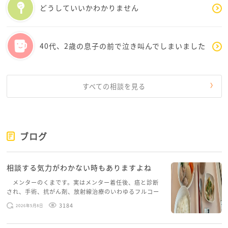
どうしていいかわかりません
きる婦人科の先生を見つけられたらと思います。当た
り前ですが、妊娠出産について1番よく分かってます
し。KOKOさんの気持ちや考えにも理解をしてもらえ
40代、2歳の息子の前で泣き叫んでしまいました
る先生だと良いですね。私の婦人科の主治医は、内診
が…と言う人もたくさんいますが、そこを乗り越えれ
ば、身体を切らずに、内臓を確認できるんだよ。と言
いました。子宮がんなどの検査もこれからするかもし
すべての相談を見る
れないので、女性の健康を考える上でも、婦人科の先
生を探して相談されるのをおすすめします。妊娠出産
は簡単な事じゃないので、KOKOさんの身体と心が安
定されるのが先だと思いますので、不安になられてる
ブログ
のであれば、現時点では、婦人科に行って相談される
のが良いのではと思いました。乱文で申し訳ございま
相談する気力がわかない時もありますよね
せん。
メンターのくまです。実はメンター着任後、癌と診断
され、手術、抗がん剤、放射線治療のいわゆるフルコー
スを体験していて、しばらくメンターカフェに来られて
3184
2026年5月8日
いませんでした。体力だけでなく、気力も落ちパソコン
を開くこともできない […]