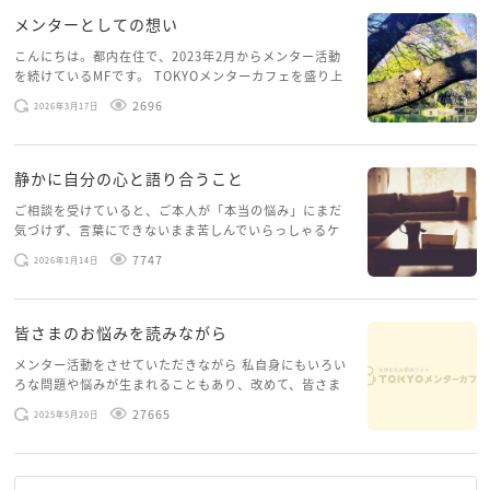
メンターとしての想い
こんにちは。都内在住で、2023年2月からメンター活動
を続けているMFです。 TOKYOメンターカフェを盛り上
げたいという想いから、勇気を出して初めてブログを投
2696
2026年3月17日
稿してみようと思います。少し自分のことを書いてみま
す。 心に […]
静かに自分の心と語り合うこと
ご相談を受けていると、ご本人が「本当の悩み」にまだ
気づけず、言葉にできないまま苦しんでいらっしゃるケ
ースがありますお悩みというのは、心の深いところ（深
7747
2026年1月14日
層心理）に触れることで、まったく違う角度から解決の
糸口が見えてくること […]
皆さまのお悩みを読みながら
メンター活動をさせていただきながら 私自身にもいろい
ろな問題や悩みが生まれることもあり、改めて、皆さま
のお悩みを読みながら 「みんな、もがいてる。わたし
27665
2025年5月20日
だけじゃないんだな」と、逆に励まされるような日々で
す。 もう、わたし […]