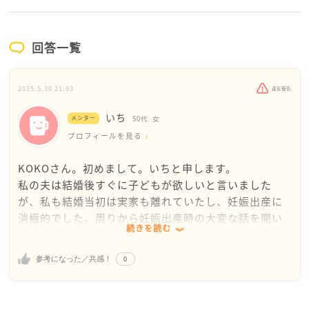
回答一覧
2025.5.30 21:03
違反報告
いち
メンター
50代
女
プロフィールを見る
KOKOさん。初めまして。いちと申します。
私の夫は結婚後すぐに子どもが欲しいと言いました
が、私も結婚当初は実家も離れていたし、妊娠出産に
消極的でした。周りから妊娠出産時の大変な話を聞い
続きを読む
たりするとネガティヴになりますよね。うわぁ〜大
変…嫌だな。それしかなかったです。これにKOKOさ
0
参考になった／共感！
んは、注射や内診が辛いとの事なので、余計に不安で
逃げたくなっているのでしょう。なので、旦那さまと、
子どもを産み育てる事について再度よく話し合ってみ