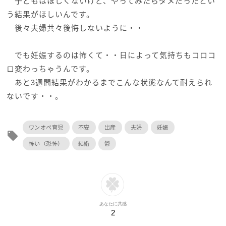
子どもはほしくないけど、やってみたらダメだったとい
う結果がほしいんです。
後々夫婦共々後悔しないように・・
でも妊娠するのは怖くて・・日によって気持ちもコロコ
ロ変わっちゃうんです。
あと3週間結果がわかるまでこんな状態なんて耐えられ
ないです・・。
ワンオペ育児
不安
出産
夫婦
妊娠
local_offer
怖い（恐怖）
結婚
鬱
あなたに共感
2