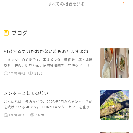
はないでしょうか？
すべての相談を見る
そんな時は思い切って仕事を休む事も大切だと思いま
す
心も身体も元気でないと、やりたい事や目標も達成で
ブログ
きなくなってしまいます
相談する気力がわかない時もありますよね
SwitchのON,OFFが趣味などを通してできると良いの
かなと思います
メンターのくまです。実はメンター着任後、癌と診断
され、手術、抗がん剤、放射線治療のいわゆるフルコー
スを体験していて、しばらくメンターカフェに来られて
好きなことは何ですか？
3156
2026年5月8日
いませんでした。体力だけでなく、気力も落ちパソコン
没頭できることは何ですか？
を開くこともできない […]
メンターとしての想い
少しでもりーさんのお力に添えると嬉しいです
こんにちは。都内在住で、2023年2月からメンター活動
を続けているMFです。 TOKYOメンターカフェを盛り上
げたいという想いから、勇気を出して初めてブログを投
2678
2026年3月17日
稿してみようと思います。少し自分のことを書いてみま
す。 心に […]