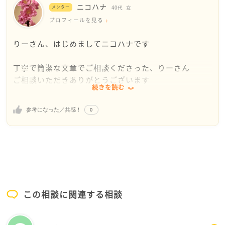
ニコハナ
事も頑張っていられるなら、このまま勇気を持って、
メンター
40代
女
ご自分らしく振る舞って下さい。そして、ご自分に目
プロフィールを見る
標を持たれたら如何でしょうか。例えば、来月にはこ
りーさん、はじめましてニコハナです
れができるようになりたい。とか１年後には自分はこ
のように変わっていたい。とか、目標を決めて、毎日
丁寧で簡潔な文章でご相談くださった、りーさん
１日が終わるときに振り返ってみて下さい。今日はこ
ご相談いただきありがとうございます
れができた。１日不安にならずにいられた。というよ
続きを読む
うに
りーさんの育った家庭環境など細かいところは把握出
そして、昨日の自分と今日の自分をみなおして、良か
0
参考になった／共感！
来てませんが、ご友人にも恵まれてきたということか
った事をメモしてください。
ら、人とのコミュニケーションスキルも充分に持ち合
１週間・１か月と過ごすうちに、ご自分に自信がもて
わせている方なのかな？と、りーさんを想像しながら
るとおもいます
回答させていただきます
私もかげながら、応援させて頂きます。いつでもご連
絡下さい
私が感じたことですが…
楽しい事・好きな事を沢山考えて実行してください。
今まで、色々なことに真面目に取り組んで頑張ってい
必ず開けていきます。応援しています
この相談に関連する相談
らした方なのかな？と
頑張りすぎていませんか？