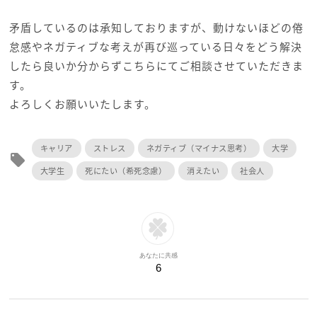
矛盾しているのは承知しておりますが、動けないほどの倦
怠感やネガティブな考えが再び巡っている日々をどう解決
したら良いか分からずこちらにてご相談させていただきま
す。
よろしくお願いいたします。
キャリア
ストレス
ネガティブ（マイナス思考）
大学
local_offer
大学生
死にたい（希死念慮）
消えたい
社会人
あなたに共感
6