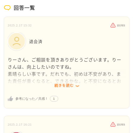
回答一覧
2025.2.17 15:32
違反報告
退会済
りーさん、ご相談を頂きありがとうございます。りー
さんは、向上したいのですね。
素晴らしい事です。だれでも、初めは不安があり、ま
た責任が重くなると、できるかな。と不安になるとお
続きを読む
もいます。でも、大きな目でみれば、大した事はない
です。
1
参考になった／共感！
どうかまずは、ご自分に自信を持って下さい。不安な
気持ちがある中、大学時代はご自分でご実家を出て、
一人暮らしをされたのですね。素晴らしい勇気の持ち
主だと思います
2025.2.17 16:21
違反報告
そんなりーさんなら、大丈夫！！向上できます。お仕