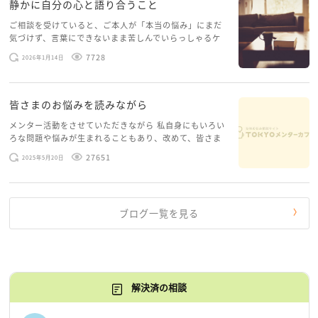
静かに自分の心と語り合うこと
ご相談を受けていると、ご本人が「本当の悩み」にまだ
気づけず、言葉にできないまま苦しんでいらっしゃるケ
ースがありますお悩みというのは、心の深いところ（深
7728
2026年1月14日
層心理）に触れることで、まったく違う角度から解決の
糸口が見えてくること […]
皆さまのお悩みを読みながら
メンター活動をさせていただきながら 私自身にもいろい
ろな問題や悩みが生まれることもあり、改めて、皆さま
のお悩みを読みながら 「みんな、もがいてる。わたし
27651
2025年5月20日
だけじゃないんだな」と、逆に励まされるような日々で
す。 もう、わたし […]
ブログ一覧を見る
解決済の相談