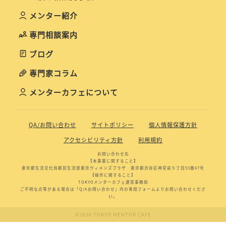
メンター紹介
専門相談案内
ブログ
専門家コラム
メンターカフェについて
QA/お問い合わせ
サイトポリシー
個人情報保護方針
アクセシビリティ方針
利用規約
お問い合わせ先
【本事業に関すること】
東京都生活文化局都民生活部東京ウィメンズプラザ 東京都渋谷区神宮前５丁目53番67号
【操作に関すること】
TOKYOメンターカフェ運営事務局
ご不明な点等がある場合は「Q/Aお問い合わせ」内の専用フォームよりお問い合わせくださ
い。
©2020 TOKYO MENTOR CAFE