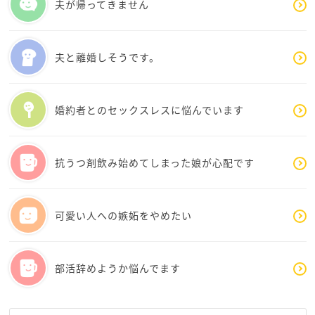
夫が帰ってきません
こうでなくてはいけない！と思って頑張りすぎていま
せんか？
何かに向き合い過ぎて疲れていませんか？
夫と離婚しそうです。
息抜きは出来ていますか？
仕事やしなくちゃいけない！ということから離れられ
る時間はありますか？
婚約者とのセックスレスに悩んでいます
没頭できたり、気分転換が出来る趣味はありますか？
りーさんは、常に何らかの目標を掲げて努力をしてき
抗うつ剤飲み始めてしまった娘が心配です
ている方なのかな？と思います
自分で意識していないところもあるかもしれません
なかなか誰でも出来ることではないんですよ
可愛い人への嫉妬をやめたい
素敵なことです
でも、頑張り過ぎてしまうと心も身体も疲弊してしま
部活辞めようか悩んでます
いますよね
倦怠感やネガティヴな考えは、疲れから来ているので