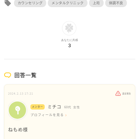
local_offer
カウンセリング
メンタルクリニック
上司
体調不良
あなたに共感
3
回答一覧
2024.2.13 17:21
違反報告
ミチコ
メンター
60代
女性
プロフィールを見る
ねもめ様