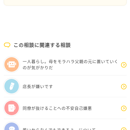
した、又以外にも長く続くことになりました。
仕事中にバカにされたり見下されてる気がするとお書
いきなり水商売は極端かもしれませんが、古い喫茶店
きですが、上司も同僚も誰も何とも思っていないので
とか介護職とか、来てくれるだけで感謝される位に人
すよ。
手不足な現場もおすすめです。
皆さん自分の業務で忙しいはずです。
合わないな～と思う人や会社は逃げるが勝ちだと思い
ます。すぐ辞めて他の業種に行くのは、いろいろと経
一人作業を開始する前に深呼吸をして「私は大丈夫」
この相談に関連する相談
験できて話題豊富にもなるし強みだと思います。たく
と暗示をかけてみてください。
さんお仕事あるので少しでも楽しみを感じられるお仕
くだらないと思わずにやってください。
一人暮らし。母をモラハラ父親の元に置いていく
事で出会ってください。
毎日続けてください。
のが気がかりだ
応援しています！！！
きっと変化があると思います。
それから、職場になんとなく感じの良い人はいません
店長が嫌いです
か?
ほんの少しでいいので、何も考えずにその人の真似を
してみませんか?
同僚が抜けることへの不安自己嫌悪
もしかしたら、ねもめさんの気分も上がるかもしれな
いと思います。
若いからなんでもできるよ。について。