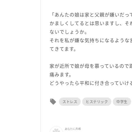
「あんたの娘は家と父親が嫌いだっ
かましくしてるとは思いますし、そ
ないでしょうか。
それを私が嫌な気持ちになるような
てきてます。
家が近所で娘が母を慕っているので
痛みます。
どうやったら平和に付き合っていけ
local_offer
ストレス
ヒステリック
中学生
あなたに共感