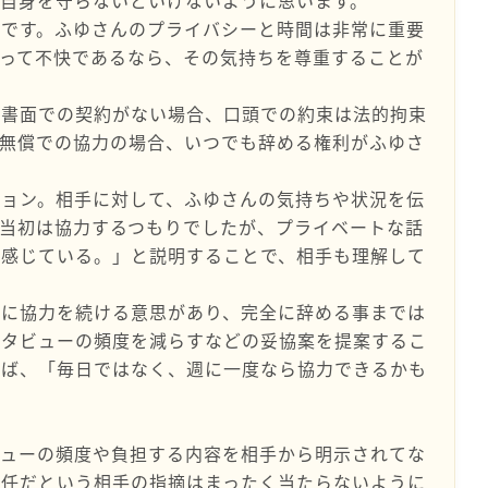
自身を守らないといけないように思います。
性です。ふゆさんのプライバシーと時間は非常に重要
って不快であるなら、その気持ちを尊重することが
し書面での契約がない場合、口頭での約束は法的拘束
、無償での協力の場合、いつでも辞める権利がふゆさ
ション。相手に対して、ふゆさんの気持ちや状況を伝
当初は協力するつもりでしたが、プライベートな話
と感じている。」と説明することで、相手も理解して
んに協力を続ける意思があり、完全に辞める事までは
ンタビューの頻度を減らすなどの妥協案を提案するこ
えば、「毎日ではなく、週に一度なら協力できるかも
ビューの頻度や負担する内容を相手から明示されてな
責任だという相手の指摘はまったく当たらないように