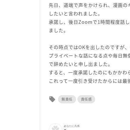
先日、道端で声をかけられ、漫画の
したいと言われました。
承諾し、後日Zoomで1時間程度話
ました。
その時点ではOKを出したのですが
プライベートな話になる点や毎日無
で辞めたいと申し出ました。
すると、一度承諾したのにもかかわ
これって一度引き受けたからには最
local_offer
無責任
責任感
あなたに共感