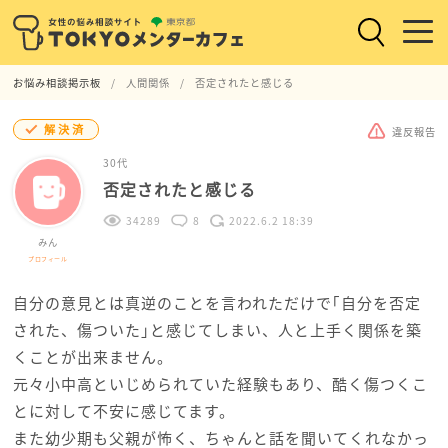
お悩み相談掲示板
人間関係
否定されたと感じる
解決済
違反報告
30代
否定されたと感じる
34289
8
2022.6.2 18:39
みん
プロフィール
自分の意見とは真逆のことを言われただけで｢自分を否定
された、傷ついた｣と感じてしまい、人と上手く関係を築
くことが出来ません。
元々小中高といじめられていた経験もあり、酷く傷つくこ
とに対して不安に感じてます。
また幼少期も父親が怖く、ちゃんと話を聞いてくれなかっ