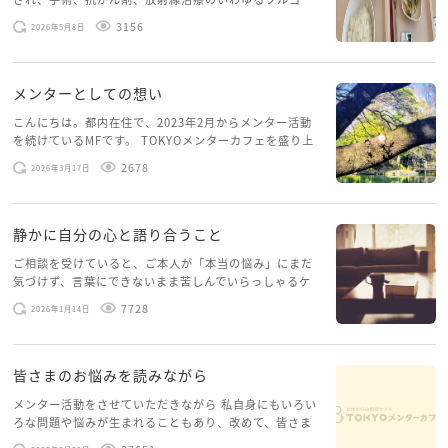
スを体験していて、しばらくメンターカフェに来られて
3156
2026年5月8日
いませんでした。体力だけでなく、気力も落ちパソコン
を開くこともできない […]
メンターとしての想い
こんにちは。都内在住で、2023年2月からメンター活動
を続けているMFです。 TOKYOメンターカフェを盛り上
げたいという想いから、勇気を出して初めてブログを投
2678
2026年3月17日
稿してみようと思います。少し自分のことを書いてみま
す。 心に […]
静かに自分の心と語り合うこと
ご相談を受けていると、ご本人が「本当の悩み」にまだ
気づけず、言葉にできないまま苦しんでいらっしゃるケ
ースがありますお悩みというのは、心の深いところ（深
7728
2026年1月14日
層心理）に触れることで、まったく違う角度から解決の
糸口が見えてくること […]
皆さまのお悩みを読みながら
メンター活動をさせていただきながら 私自身にもいろい
ろな問題や悩みが生まれることもあり、改めて、皆さま
のお悩みを読みながら 「みんな、もがいてる。わたし