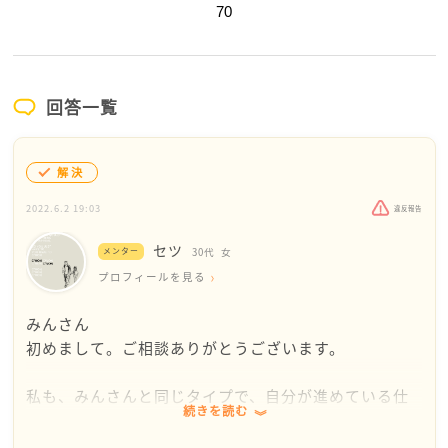
70
回答一覧
解決
2022.6.2 19:03
違反報告
セツ
メンター
30代
女
プロフィールを見る
みんさん
初めまして。ご相談ありがとうございます。
私も、みんさんと同じタイプで、自分が進めている仕
続きを読む
事などでもちょっと違う意見がきたりすると、否定さ
れて悲しい気持ちになったり、カッとしたり気持ちが