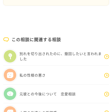
えるだけで、周りは必ず変わります。ご自分を信じ
「生きてていいんだ｣と思いました。
て、自信を持って明るくいて下さい。明るさが大事だ
最近あまりにもこの「否定される｣「傷つきたくな
と思います。そして、いつでも連絡して下さいね、あ
い！｣が酷すぎてうっすら「もう生きていくの辛い
んさんは一人ではありません。応援しています
な｣て思ってしまったのです。自分が変われば周り
が変わる。。ですものね。。
難しいとは思いますが、自分のことを大切にしてい
こうと思います。
この相談に関連する相談
別れを切り出されたのに、撤回したいと言われま
した
私の性根の悪さ
元彼との今後について 恋愛相談