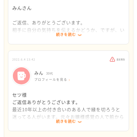
でもこういう案もあるんじゃない？」と言いたくて
みんさん
も、気持ちがせいて「こういう案もあるんじゃな
1つご質問なんですが、セツ様は
い？」しか言っていないということは往々にしてある
｢否定されたような気がする、傷ついた｣とご友人
ご返信、ありがとうございます。
と思っています。
やパートナーの方に自分の気持ちを伝えることはあ
相手に自分の気持ちを伝えるかどうか、ですが、い
りますか。
続きを読む
ままでは相手に嫌われるのがこわくて、言えません
②相手とは育ってきた環境が違うんです。好き嫌いや
気持ちを伝えないからいつまでも自分の中で膿のよ
でした。
常識、気を遣うポイントが違っても、それは仕方の無
うに溜まってる気がしてしまい、だったら伝えた方
でも、外国人とお付き合いをはじめてから「言わな
いことです。
がいいのか？
いと分からないな」と自覚するようになりました。
私は最近外国人とお付き合いを始めたのですが、常に
でも、昔、あまりにも溜め込みすぎて爆発してしま
2022.6.4 13:42
違反報告
というのも、あからさまな嫌味を言っても、まった
イライラしてガッカリすることが多いです。日本語の
い、
みん
く理解せず効いてなかったからです（笑）
問題以前に全くベースが違うことを実感しました。
30代
友人に「私のことバカにしてるでしょ！｣と言い(本
プロフィールを見る
相手も自分の意見を、私の気持ちおかまいなしに
「そりゃ外国人はさすがに違うだろ」と思うかもしれ
当に今でも大後悔です)縁が切れてしまったことが
（と、私は感じてしまう）、伝えてきます。だから
ませんが、日本人同士でも地域によって・家庭によっ
ありました。
セツ様
こっちも言ってやろう！と思いました。
て、大なり小なりあれど千差万別だと思います。
その時「そんなことない！｣と言われたので、それ
ご返信ありがとうございます。
その時に、このように伝えるように工夫してみまし
こちらが気を遣いすぎなのかもしれません。（ご自分
こそ自分が正しいとは限らない…
最近10年以上の付き合いのある人で縁を切ろうと
た
のご意見をいうとき、相手を傷つけないように話され
自分の感じてることをもっと伝えるべきか迷うとこ
迷ってる人がいます。元々お嬢様感覚の人で前から
「あなたの〇〇な態度から、私は△△に感じて、悲
ると思うんですが「自分だったらこう話すのにな」と
ろです。
続きを読む
言動も私からはちょっと考えられないな…て思うこ
しかった」としたのです。
思うことで相手にもそれを求めてしまい、知らず知ら
とも多かったのですが、だんだんとここ数年気にな
気をつけたポイントは以下です。
ずにハードルをあげてしまっているのでは？と思いま