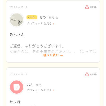
る範囲も大きくなってきました。年齢や私の生活の
・相手の気持ちを決めつけず、言動の事実の部分を
した）
変化もあるのですが、もう結構｢傷つかないように
伝える
2022.6.4 20:19
違反報告
しよう｣と思って接することに疲れてきました。確
・その言動を"自分は"こう感じた
③これは常々心に置いておきたいのですが、なかなか
セツ
メンター
30代
女
かに楽しい思い出や彼女の良いところも見えますの
・それでどうだった（悲しかった）
難しいです。
プロフィールを見る
で、勇気がいるのですが、もうあと1回で会うのを
これだと事実と自分が感じたことを冷静に伝えられ
自分が正しいとは限らないわけです。みんさんも「わ
やめようと思います。
ます。（相手は、私が悲しかった（否定された）と
かってるよ、そんなこと！」だと思いますが、これは
みんさん
その時にセツ様のアドバイスの通り、｢あなたの〇
感じたことに気付いてないんだと思います。だから
ほんとその通り。
〇な言動に悲しく感じた｣と伝えてみようと思いま
そこは自分の気持ちとして伝える）
ご相談からはちょっと外れてるかもしれませんが、私
ご返信、ありがとうございます。
す。
お友達も「バカにしてるでしょ」と言われたことが
は心の底にこういった気持ちがあるので、敢えて書か
文面からは、その十年来のご友人は、、（言っては
本当に自分の気持ちを相手に伝えたことが殆どない
自分の思いを否定して決めつけられたと感じたので
せていただきました。
続きを読む
なんですが）みんさんとはあまり気が合わなそうに
ので(お恥ずかしながら)冷静に伝えられるか分かり
はないでしょうか。それでカッとなってしまったの
感じました。
ませんが、
では、と思います。
nobuさんへのご返信にもあったように、もうそろ
相手の反応を見て、もうそれまでならそれでいいか
わたしも精進中なので、どなたか他の方からもご意見
そろご自分の幸せ・気苦労少なく気楽に過ごせる
なとも思います。とにかくもう傷つきたくないの
2022.6.4 21:17
違反報告
みんさんがお友達に正直に気持ちを伝えられたこ
頂きたい〜(>_<)
ことを考えて人付き合いを思い直してもいいかもし
で。甘えかもしれませんが。。
と、とてもすごいなと思います。勇気が必要だった
みん
れませんね。
30代
と思います。
プロフィールを見る
わたしも30代後半になって、「自分の実現したいこ
昨日も会社で話をしたらモヤモヤしたりしまし
今後の関係を良好にしたいが為の勇気ある行動で、
とをひとつひとつ実現していこう！」と思って、な
た。。
それがとれるみんさんがとても羨ましいです。
セツ様
るべく自分のために行動にうつすようにしていま
「そうじゃないんだけどなあ｣と思うことも多