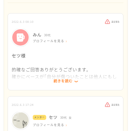
動揺してしまいます。
これは私もまだ克服中なんですが、私は以下のように
2022.6.3 08:10
違反報告
思って気持ちを鎮めようとしています。
①相手か何を思ってるかなんてわからない
みん
30代
②相手と私は、そもそも育ってきた環境が違う
プロフィールを見る
③自分が正しいとは限らない
セツ様
①私の気持ちが相手に分かったらエスパーなのと同じ
ように、相手が何を思ってるのか、本来はわからない
的確なご回答ありがとうございます。
ものです。それを「否定してる」「こう感じた」と思
確かにベースが｢自分が傷ついたことは他人にもし
続きを読む
うのは、勝手に相手の思いを邪推してるのです。「姿
ない｣と思っているので、勝手に他人に対してもハ
勢が悪い」も「姿勢が良くなれば最高！」だったのか
ードル(期待)を上げてしまっている節があるかもで
も
す。
特に文字の場合にありがちですが、相手の言葉足らず
私が｢なんでこの人こんな言い方をしてくるのだろ
2022.6.3 17:24
違反報告
なことはかなり多いと思います（自分にもブーメラ
う｣と思っていてもプラスの言葉をかけられると
セツ
ン）。
メンター
30代
女
｢あ、嫌いな訳では無いんだな｣と判断してしまう
相手が本当は「なるほど。それは確かにいいですね。
プロフィールを見る
ところもあります。