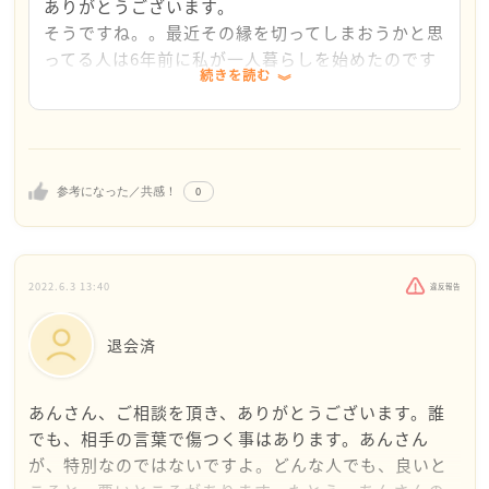
ありがとうございます。
す。
く。。
そうですね。。最近その縁を切ってしまおうかと思
あっという間に40代に突入して人生折り返し..。そ
本当に毎日毎日人の言動に疲れます。。
私も、今後友達にもなるべく気持ちを伝えられるよ
ってる人は6年前に私が一人暮らしを始めたのです
ろそろ自分メインに生きていきましょう！（お互
でも私の感じてることが全て事実ではないですもの
うに努力したいと思います。
続きを読む
が、その頃から何となく生活に対しての考え方や、
い）
ね。。
否定されたと感じるのはもちろんのこと、他にもと
少しづつ訓練していこうと思います。
にかく揚げ足を取ることが気になります。あと｢自
みんさんが、少しでもストレス少なくお過ごしでき
ありがとうございます。
分はだらしない！｣と言う謎のアピール？してくる
るように思っています。
のももうイライラしてしょうがなくて…私もちゃん
0
参考になった／共感！
としているわけでもないですが、いちいち「偉い
ね｣とか言ってくるんです…
何回か前に会った時にとうとう｢あ、この人の事嫌
2022.6.3 13:40
違反報告
いかも」て思ってしまったんです。。
彼女は料理をしない人なのですが、私の家に来るこ
退会済
とになり(約束した自分も馬鹿なのですが)なった時
に私は調理道具や調味料一切隠しました。でもその
時に「何やってるんだろう…｣て情けなくなり、本
あんさん、ご相談を頂き、ありがとうございます。誰
当の自分を出せない人なんてどうなんだろう…
でも、相手の言葉で傷つく事はあります。あんさん
と。。
が、特別なのではないですよ。どんな人でも、良いと
すみません彼女に対しての愚痴になってしまいまし