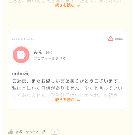
ころと、悪いところがあります。たとえ、あんさんの
たが、
続きを読む
意見を否定されても、相手とは考え方がちがうんだ
自分らしく…もう少し自分の本音を言いながら関係
な。と思えば良いと思います。相手の意見の中に、あ
を築ける人と出会いたくて婚活もやってますのて、
んさんが、成長出来る意見もあるかもしれません。否
もうそろそろ自分に対して幸せになってもいいのか
定されたと一切思わず、意見が違う。ならばどんな意
なと思います。
見を持っているのか、聞いてみよう。と思ってまずよく
2022.6.4 13:59
正直何となく人より遅いですが今が自分の適齢期と
違反報告
聞いてみる事です。そういう事を重ねていくと、相手
いうかターニングポイントだと思うので。。
も自然にあんさんの意見を聞いてみようと思ってきま
みん
30代
本当に色々と心暖かいアドバイスありがとうござい
す。その積み重ねで人間関係が築いていけると思いま
プロフィールを見る
ました。
す。私は否定されている。ともう二度と思わないで下
さい。あんさんにしか出来ない事、あんさんの存在ｈ
nobu様
に、意味があるのです。使命の無い人や、存在意義の
ご返信、またお優しい言葉ありがとうございます。
無い人など、一人もいません。もっと自信を持って下
私はとにかく自信がありません。全くと言っていい
さい。幼い時に
ほどありません。学生時代はいじめられ、無視さ
続きを読む
お父様が怖くて、意見が言えなかったそうですね。な
れ、親も自分のことを言えることはありませんでし
ら、だれよりも意見を聞いて欲しいという気持ちは、
た、言ったら「泣くな！｣と怒鳴られるかだったの
あんさんにはわかるはずです。今あんさんの周りにい
で。少し前まで自分より他人を幸せにすることが本
る人たちの意見をよく聞く事から、始めて見ては如何
当の自分の幸せだと本気で思ってました。
でしょうか。あんさんが、自分にたいしての思いを変
でもnobu様の言葉で大袈裟かもしれませんが、
1
参考になった／共感！