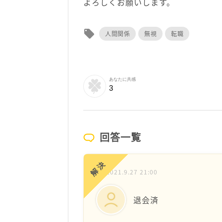
よろしくお願いします。
local_offer
人間関係
無視
転職
あなたに共感
3
回答一覧
解決
2021.9.27 21:00
退会済