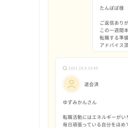
たんぽぽ様
ご返信あり
この一週間
転職する準
アドバイス
2021.10.4 23:40
退会済
ゆずみかんさん
転職活動にはエネルギーがい
毎日頑張っている自分をほめ