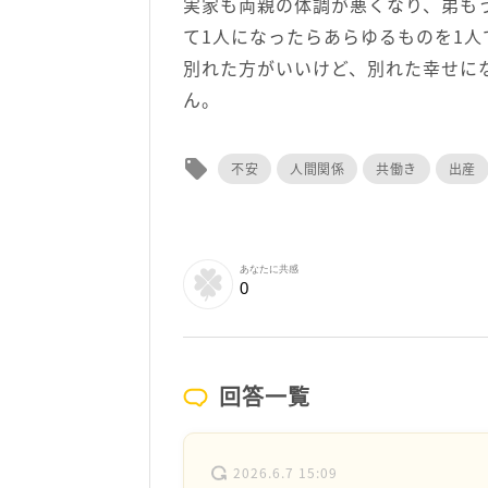
実家も両親の体調が悪くなり、弟も
て1人になったらあらゆるものを1
別れた方がいいけど、別れた幸せに
ん。
local_offer
不安
人間関係
共働き
出産
あなたに共感
0
回答一覧
2026.6.7 15:09