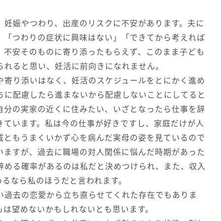
、妊娠やつわり、出産のリスクに不安があります。夫に
」「つわりの症状に興味はない」「できてから考えれば
、不安そのものに寄り添ったもらえず、このまま子ども
られると思い、妊活に前向きになれません。
や寄り添いはなく、妊活のスケジュールをとにかく進め
ちに配慮したら進まないから配慮しないことにしてると
自分の実家の近くに住みたい、いざとなったら仕事を辞
きています。私は今の仕事が好きですし、家庭だけが人
戚ともうまくいかず心を病んだ実母の姿を見ているので
いますが、過去に職場の対人関係に悩んだ時期があった
辞める確率があるのは私だと決めつけられ、また、収入
めるなら私のほうだと言われます。
い過去の恋愛から立ち直らせてくれた存在でもありま
もは望めないかもしれないとも思います。