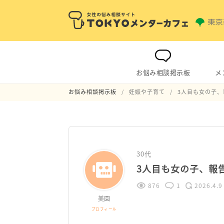
お悩み相談掲示板
メ
お悩み相談掲示板
妊娠や子育て
3人目も女の子
30代
3人目も女の子、報
876
1
2026.4.9
美園
プロフィール