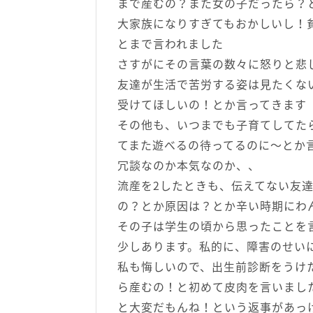
まで産むの？また女の子だったら？
大家族になりすぎてもおかしいし！
とまで言われました
さすがにその言葉の数々に怒りと悲
友達が生活で苦労する姿は見たくな
受けてほしいの！とか言ってきます
その他も、いつまでも子育てしてた
てまた遊べるの待ってるのに〜とか
冗談なのか本気なのか、、
流産を2したときも、伝えてない友
の？とか原因は？とか辛い時期にわ
その子は学生の頃から思ったことを
少しあります。私的に、障害のせい
私も悔しいので、出生前診断をうけ
ら産むの！と初めて皮肉を言いまし
と大変だもんね！という返事があっ