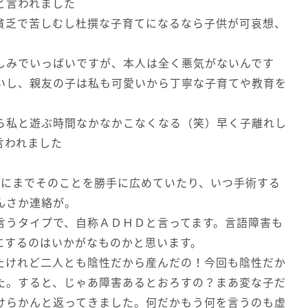
と言われました
貧乏で苦しむし杜撰な子育てになるなら子供が可哀想、
しみでいっばいですが、本人は全く悪気がないんです
いし、親友の子は私も可愛いから丁寧な子育てや教育を
ら私と遊ぶ時間なかなかこなくなる（笑）早く子離れし
言われました
達にまでそのことを勝手に広めていたり、いつ手術する
んさか連絡が。
言うタイプで、自称ＡＤＨＤと言ってます。言語障害も
にするのはいかがなものかと思います。
たけれど二人とも陰性だから産んだの！今回も陰性だか
た。すると、じゃあ障害あるとおろすの？まあ変な子だ
けらかんと返ってきました。何だかもう何を言うのも虚