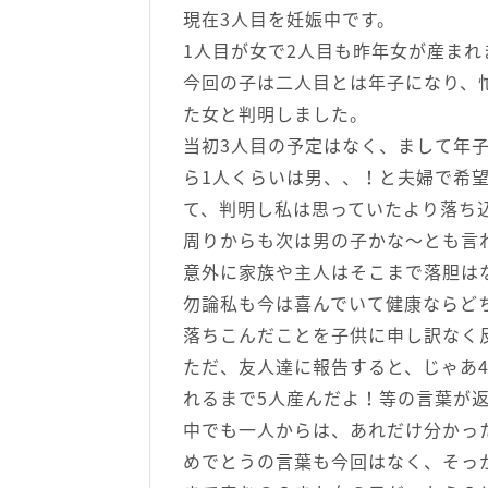
現在3人目を妊娠中です。
1人目が女で2人目も昨年女が産まれ
今回の子は二人目とは年子になり、
た女と判明しました。
当初3人目の予定はなく、まして年
ら1人くらいは男、、！と夫婦で希
て、判明し私は思っていたより落ち
周りからも次は男の子かな〜とも言
意外に家族や主人はそこまで落胆は
勿論私も今は喜んでいて健康ならど
落ちこんだことを子供に申し訳なく
ただ、友人達に報告すると、じゃあ
れるまで5人産んだよ！等の言葉が
中でも一人からは、あれだけ分かっ
めでとうの言葉も今回はなく、そっ