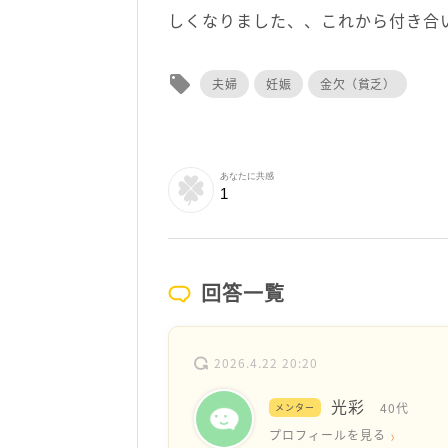
しくなりました、、これから付き合
local_offer
夫婦
妊娠
金欠（貧乏）
あなたに共感
1
回答一覧
2026.4.22 20:20
光彩
40代
メンター
プロフィールを見る