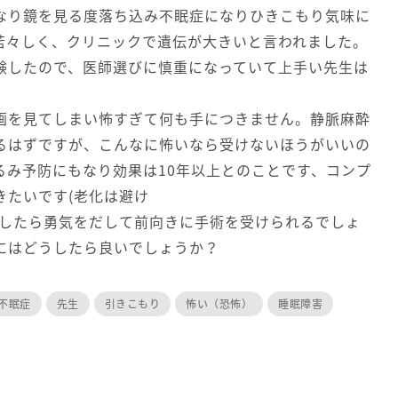
なり鏡を見る度落ち込み不眠症になりひきこもり気味に
だ若々しく、クリニックで遺伝が大きいと言われました。
験したので、医師選びに慎重になっていて上手い先生は
画を見てしまい怖すぎて何も手につきません。静脈麻酔
るはずですが、こんなに怖いなら受けないほうがいいの
るみ予防にもなり効果は10年以上とのことです、コンプ
きたいです(老化は避け
うしたら勇気をだして前向きに手術を受けられるでしょ
にはどうしたら良いでしょうか？
不眠症
先生
引きこもり
怖い（恐怖）
睡眠障害