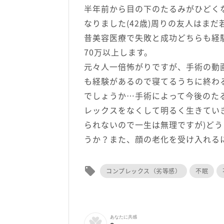
半年前から目の下のたるみがひどく
なりました(42歳)周りの友人はま
昔美容医療で失敗と成功どちらも経
70万以上します。
元々人一倍怖がりですが、手術の動
も経験があるので寝てるうちに終わ
でしょうか…手術によって今後のた
レックスをなくして明るく生きてい
られないので一生は無理ですが)ど
うか？また、顔の老化を受け入れる
local_offer
コンプレックス（劣等感）
不眠
あなたに共感