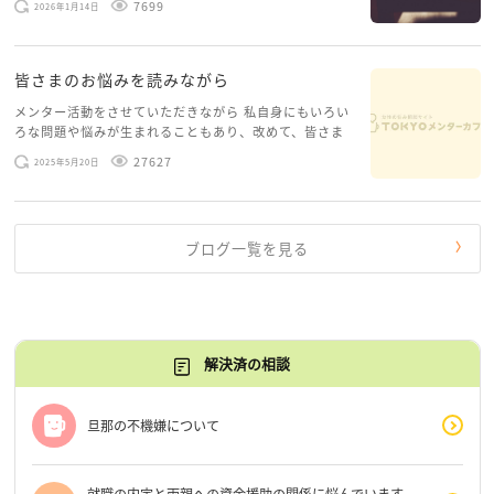
7699
2026年1月14日
層心理）に触れることで、まったく違う角度から解決の
糸口が見えてくること […]
皆さまのお悩みを読みながら
メンター活動をさせていただきながら 私自身にもいろい
ろな問題や悩みが生まれることもあり、改めて、皆さま
のお悩みを読みながら 「みんな、もがいてる。わたし
27627
2025年5月20日
だけじゃないんだな」と、逆に励まされるような日々で
す。 もう、わたし […]
ブログ一覧を見る
解決済の相談
旦那の不機嫌について