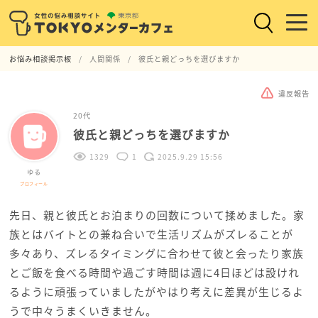
お悩み相談掲示板
人間関係
彼氏と親どっちを選びますか
違反報告
20代
彼氏と親どっちを選びますか
1329
1
2025.9.29 15:56
ゆる
プロフィール
先日、親と彼氏とお泊まりの回数について揉めました。家
族とはバイトとの兼ね合いで生活リズムがズレることが
多々あり、ズレるタイミングに合わせて彼と会ったり家族
とご飯を食べる時間や過ごす時間は週に4日ほどは設けれ
るように頑張っていましたがやはり考えに差異が生じるよ
うで中々うまくいきません。