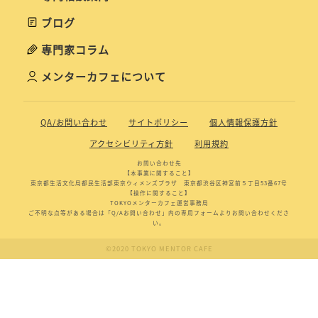
ブログ
専門家コラム
メンターカフェについて
QA/お問い合わせ
サイトポリシー
個人情報保護方針
アクセシビリティ方針
利用規約
お問い合わせ先
【本事業に関すること】
東京都生活文化局都民生活部東京ウィメンズプラザ 東京都渋谷区神宮前５丁目53番67号
【操作に関すること】
TOKYOメンターカフェ運営事務局
ご不明な点等がある場合は「Q/Aお問い合わせ」内の専用フォームよりお問い合わせくださ
い。
©2020 TOKYO MENTOR CAFE