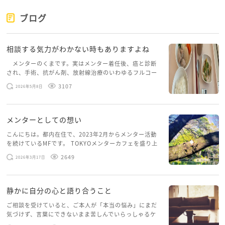
いですよね。お父さんはやはり娘さんが彼氏さんに取
られてしまうってなるので、まずは、お母さんと話し
ブログ
をしてみてはどうかなと思います。
相談する気力がわかない時もありますよね
メンターのくまです。実はメンター着任後、癌と診断
され、手術、抗がん剤、放射線治療のいわゆるフルコー
スを体験していて、しばらくメンターカフェに来られて
3107
2026年5月8日
いませんでした。体力だけでなく、気力も落ちパソコン
を開くこともできない […]
メンターとしての想い
こんにちは。都内在住で、2023年2月からメンター活動
を続けているMFです。 TOKYOメンターカフェを盛り上
げたいという想いから、勇気を出して初めてブログを投
2649
2026年3月17日
稿してみようと思います。少し自分のことを書いてみま
す。 心に […]
静かに自分の心と語り合うこと
ご相談を受けていると、ご本人が「本当の悩み」にまだ
気づけず、言葉にできないまま苦しんでいらっしゃるケ
ースがありますお悩みというのは、心の深いところ（深