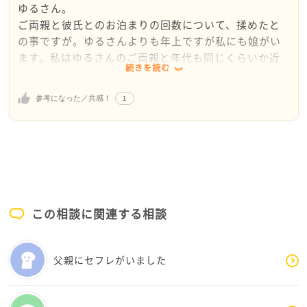
ゆるさん。
ご両親と彼氏とのお泊まりの回数について、揉めたと
の事ですが。ゆるさんよりも年上ですが私にも娘がい
ます。私はゆるさんのご両親と年代も同じくらいか近
続きを読む
いと思うので、その上で思うのは、回数が問題なんじ
ゃなくて、どんな人か知らない男性と泊まるってのが
1
参考になった／共感！
ご両親の年代的には価値観として理解が難しいので
す。ご両親世代は彼氏と泊まるって事はなかなか出来
なかったからです。
同棲したいって事も同じです。同棲するって事は、将
来的に結婚を考えていて、彼氏のご両親にも挨拶を済
ませて、その上でまずは同棲をしてみて…と思うから
です。単に、彼氏が好きだから毎日一緒にいたくて、
この相談に関連する相談
帰りたくないから同棲するって事に、心から賛成する
のが難しいのです。だから、まずは、彼氏さんに会っ
てからとか言ったりするのだと思います。
父親にセフレがいました
でも、前の言動などからゆるさんは、彼氏さんをご両
親に会わせるのはイヤなんですよね？
こうなると、ゆるさんとご両親は平行線です。お互い