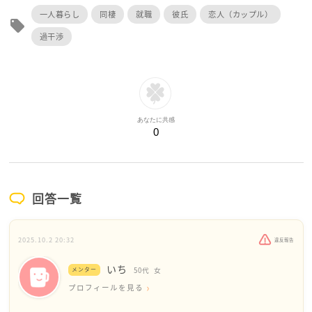
一人暮らし
同棲
就職
彼氏
恋人（カップル）
local_offer
過干渉
あなたに共感
0
回答一覧
2025.10.2 20:32
違反報告
いち
メンター
50代
女
プロフィールを見る