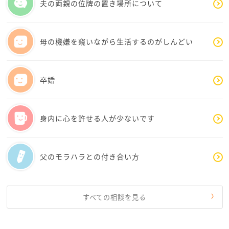
夫の両親の位牌の置き場所について
に考え方を擦り合わせてみるとか、相手の立場になっ
て考えてみてとか、難しいですよね。親の考え方に寄
り添うのも難しいかなと思います。
母の機嫌を窺いながら生活するのがしんどい
なので、親と彼氏とどっちを選ぶなんて、この段階で
は、選ぶより前の話だと思います。なぜなら、彼氏さ
んの事、ご両親は知らないですから。
卒婚
前の投稿にもありますが、ゆるさんも成人されて、働
いているし、来年には一人暮らししてみようと思われ
たようですし、ご両親と価値観や考え方が大きく違う
身内に心を許せる人が少ないです
なと思われるなら、まずは、同棲とかなしで、自立し
て一人暮らしをして、ご両親と物理的に一度距離を置
いてみて、そこから、自分は本当はどうしたいのか？
父のモラハラとの付き合い方
ご両親との関係性をどう思うのか、いま、一旦、別れ
るとなって納得している彼氏さんとの関係も、本当に
どう思うのか。考えてみてはどうでしょうか。
彼氏さんが好きだからお付き合いされているわけです
すべての相談を見る
し、一緒にずっといたいと思われる感情も理解できま
す。でも、ご両親に納得してもらってる方がもっとい