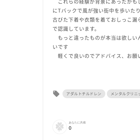
これらの経験が背景にあったかもし
にTバックで風が強い街中を歩いた
古びた下着や衣類を着ておしっこ漏
で認識しています。
もっと違ったものが本当は欲しいん
いです
軽くで良いのでアドバイス、お願
local_offer
アダルトチルドレン
メンタルクリニ
あなたに共感
0