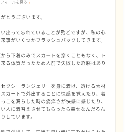
ロフィールを見る
りがとうございます。
思い出って忘れていることが殆どですが、私の心
出来事がいくつかフラッシュバックしてきます。
頃から下着のみでスカートを穿くこともなく、ト
出来る体質だったため人前で失敗した経験はあり
らセクシーランジェリーを身に着け、透ける素材
ニスカートで外出することに快感を覚えたり、着
しっこを漏らした時の痛痒さが快感に感じたり、
しい人に着替えさせてもらったら幸せなんだろん
たりしています。
状態で外出して、気持ち良い時に声をかけられた