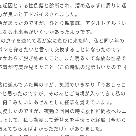
起因とする性倒錯と診断され、溜め込まずに周りに迷
方が良いとアドバイスされました。
があったのですが、ひとり親家庭、アダルトチルドレ
となる出来事がいくつかあったようです。
の息子を連れて我が家に遊びに来た時、私と同い年の
パンを穿きたいと言って交換することになったのです
かかわらず脱ぎ始めたこと、また明るくて奔放な性格で
下着が何度か見えたこと（この時私の兄弟もいたので同
に遊んでいた男の子が、笑顔でいきなり「今おしっこ
かと思ったのですが、そのあとご両親が入ってきて私の
、何？みたいにあぜんとした経験を覚えています。
務したのですが、夜勤２回目の時に腰椎椎間板ヘルニ
しょして、私も動転して着替えを手伝った経験（今から
替えてもらえばよかっただけ）がありました。