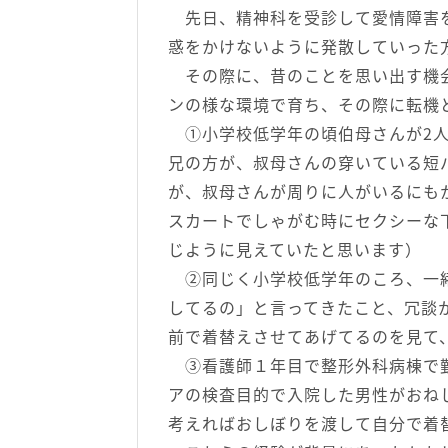
先日、精神科を受診して愛情障害を
惑をかけないように発散していった
その際に、昔のことを思い出す機会
ンの様な環境で育ち、その際に転機
①小学校低学年の頃伯母さんが2人
兄の方が、叔母さんの穿いている短
が、叔母さんが周りに人がいるにも
スカートでしゃがむ時にセクシーな
じように見えていたと思います）
②同じく小学校低学年のころ、一緒
してるの」と言ってきたこと、冗談
前で着替えさせてあげてるのを見て
③看護師１年目で整形外科病棟で勤
アの検査目的で入院した男性がおね
考えればおしぼりを渡して自分で着