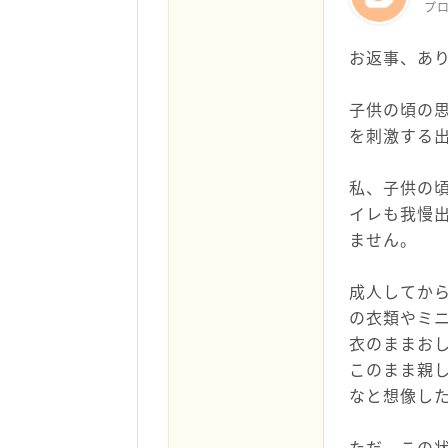
プ
お返事、あ
子供の頃の
を刺激する
私、子供の
イレも我慢
ません。
成人してか
の衣類やミ
衣のままお
このまま親
なと想像し
ただ、この