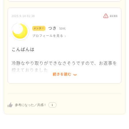
そのうえで、私のどの文を根拠に「世話してほし
母親が消えれば、あなたのお世話をする人がいなくな
いです。今まで散々適当に扱ってきたくせに離婚と
い」と解釈されたのか、具体的に簡潔にお答えくだ
りますからね
なると一気にしがみついてくる、だから厄介なので
さい。
逆に言えば、「自分のことはすべて自分でする」を実
す。人間として、まだ私の母として生きたいのなら
2025.9.14 01:38
違反報告
感情面での取り違えに基づく「矛盾」指摘は事実誤
行すれば、事実上、＜あなたの心の中でお母さんは消
せめて遺産を多く残してから消えろと言いたかった
つき
メンター
50代
認であり、看過できません。ご説明をお待ちしてい
えてなくなったと同然＞になります
だけです。それ以外で役に立てることはないので、
プロフィールを見る
ます。
何を言われても無視し、自分の生活に関わらせない
頑張って今までの分、お金を稼いでもらわないとミ
（家事、学校の手続きも全部自分でやる）のであれ
ジンコ以下です。同じ年代の子を育てていらっしゃ
こんばんは
ば、今すぐ実行できるのですが、いかがでしょうか
るつき様にとっては、私の言うことに不満を覚える
かもしれませんがそれは家庭が少なくとも私より幸
冷静なやり取りができなさそうですので、お返事を
また、あなたがそう思っていることを信頼できるお父
せだからだと思いますよ。全て理解してもらえると
控えておりました
様にご相談されてみましたか？
は思いませんが、矛盾していると言われて正直言葉
続きを読む
投稿内容全体から受け取った印象に基づいてお答え
あなたの言い分に理があれば、お父様もあなたの言葉
足らずで申し訳なかったとは思う一方で、納得がい
したものであり、個別の文言に対する解釈の違いに
に耳を傾け、真剣に離婚を考えるきっかけになるかも
かなかったので少し感情的になってしまいましたが
ついては、どんなに説明をしても、ただあなたの感
しれません
返信させてもらいました。法律の件に関しては参考
情を逆なでするだけになると思われます。
人は憎しみだけでは状況を変えることはできませんの
になりました。何かあればまた返信いたしますの
1
で、冷静に状況を俯瞰的に見つめ、現実的には何が出
参考になった／共感！
で、感想をいただけると幸いです。ありがとうござ
法的な情報が参考になったとのこと、何よりです。
来そうか知識を蓄えてみてください
いました。
少しでもお役に立てたのであれば幸いです。
受験勉強、頑張ってください。
厳しめの内容になってしましましたが、同じ年ごろの