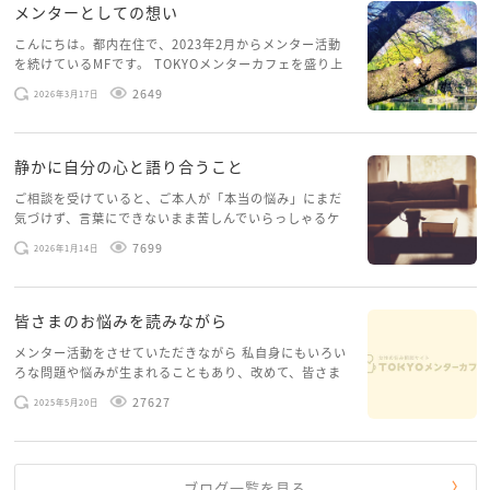
メンターとしての想い
こんにちは。都内在住で、2023年2月からメンター活動
を続けているMFです。 TOKYOメンターカフェを盛り上
げたいという想いから、勇気を出して初めてブログを投
2649
2026年3月17日
稿してみようと思います。少し自分のことを書いてみま
す。 心に […]
静かに自分の心と語り合うこと
ご相談を受けていると、ご本人が「本当の悩み」にまだ
気づけず、言葉にできないまま苦しんでいらっしゃるケ
ースがありますお悩みというのは、心の深いところ（深
7699
2026年1月14日
層心理）に触れることで、まったく違う角度から解決の
糸口が見えてくること […]
皆さまのお悩みを読みながら
メンター活動をさせていただきながら 私自身にもいろい
ろな問題や悩みが生まれることもあり、改めて、皆さま
のお悩みを読みながら 「みんな、もがいてる。わたし
27627
2025年5月20日
だけじゃないんだな」と、逆に励まされるような日々で
す。 もう、わたし […]
ブログ一覧を見る