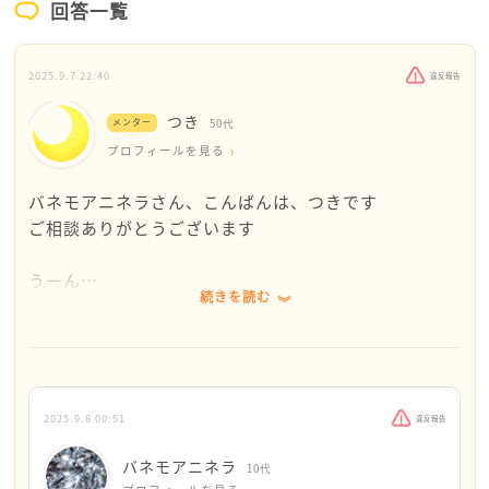
回答一覧
2025.9.7 22:40
違反報告
つき
メンター
50代
プロフィールを見る
バネモアニネラさん、こんばんは、つきです
ご相談ありがとうございます
うーん…
続きを読む
端的に申し上げますと、「法律上、母親とだけ絶縁す
る方法はないです」が答えです
もし納得できないようであれば、AIにも聞いてみては
いかがでしょうか
裁判所に申し立て、お父様の戸籍から抜け、自分だけ
2025.9.8 00:51
違反報告
の戸籍を作る
⇒これはできますが、お父様とお母様が同じ戸籍にい
バネモアニネラ
10代