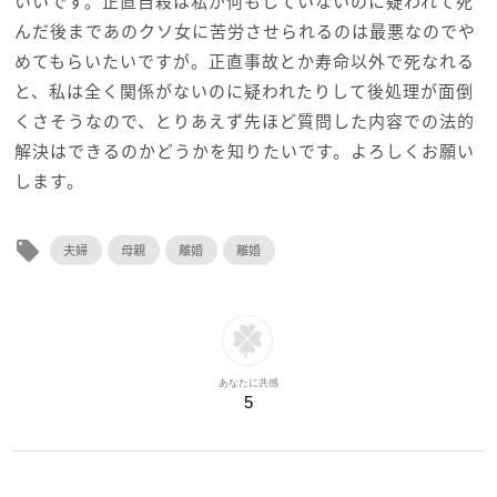
いいです。正直自殺は私が何もしていないのに疑われて死
んだ後まであのクソ女に苦労させられるのは最悪なのでや
めてもらいたいですが。正直事故とか寿命以外で死なれる
と、私は全く関係がないのに疑われたりして後処理が面倒
くさそうなので、とりあえず先ほど質問した内容での法的
解決はできるのかどうかを知りたいです。よろしくお願い
します。
local_offer
夫婦
母親
離婚
離婚
あなたに共感
5