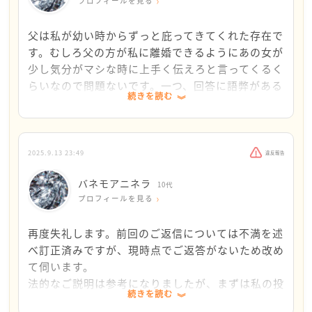
る限り、お母様だけと絶縁は不可能です
プロフィールを見る
ただし、同じ家の中で同居していたとしても、精神的
父は私が幼い時からずっと庇ってきてくれた存在で
な自立（絶縁）はできます
す。むしろ父の方が私に離婚できるようにあの女が
家事（炊事、掃除、洗濯）、自分に関わる学校の手続
少し気分がマシな時に上手く伝えろと言ってくるく
き、それらすべてを自分で行う
らいなので問題ないです。一つ、回答に語弊がある
続きを読む
学費もあなたがお父さんから貰って振り込む、大学受
ので訂正させてもらいますが、私はあの女に消えて
験の費用も自分で振り込むなど
ほしいと思っているので自分の世話をしてほしいと
母親に干渉されるのがバネモアニネラさんの母親に対
は一度も思ったことはありません。今までご飯を抜
する憎しみの根幹にある感情なのであれば、自分のこ
かれ、よくわからない理由で物を投げ、幼い時には
2025.9.13 23:49
違反報告
とには一切関わらせない
少しのイタズラが原因でベランダから落とそうとし
バネモアニネラ
それくらいの覚悟があるのなら、あなたの望みは達成
てきたり普段からブチブチと暴言を吐いてきたやつ
10代
プロフィールを見る
できると思いますので、受験勉強しつつ、家事をして、
に今更人間の世話などできるとは到底思えません。
家庭内で精神的な自立を図ってみてください
むしろ、食事は父が隠れて渡してくれたり、一人の
再度失礼します。前回のご返信については不満を述
時はあいつが寝るまで起きて完全に寝たなと思った
べ訂正済みですが、現時点でご返答がないため改め
自分の世話はして欲しい
ら炊飯器から残っているご飯を少し取ったりして喧
て伺います。
でも、母親に対しては憎しみが強いので、この世から
嘩が収まるまで自分でどうにかしてきました。これ
法的なご説明は参考になりましたが、まずは私の投
消えて欲しい
が10何年毎日のように続くと、もはや泣くとかを通
続きを読む
稿内容に対する誤読を認めていただきたいです。
これは矛盾した結果になります
り越して死ねばいいとかいっそ無の状態になるくら