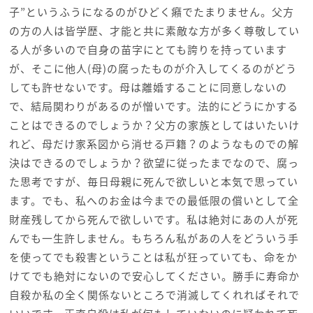
子”というふうになるのがひどく癪でたまりません。父方
の方の人は皆学歴、才能と共に素敵な方が多く尊敬してい
る人が多いので自身の苗字にとても誇りを持っています
が、そこに他人(母)の腐ったものが介入してくるのがどう
しても許せないです。母は離婚することに同意しないの
で、結局関わりがあるのが憎いです。法的にどうにかする
ことはできるのでしょうか？父方の家族としてはいたいけ
れど、母だけ家系図から消せる戸籍？のようなものでの解
決はできるのでしょうか？欲望に従ったまでなので、腐っ
た思考ですが、毎日母親に死んで欲しいと本気で思ってい
ます。でも、私へのお金は今までの最低限の償いとして全
財産残してから死んで欲しいです。私は絶対にあの人が死
んでも一生許しません。もちろん私があの人をどういう手
を使ってでも殺害ということは私が狂っていても、命をか
けてでも絶対にないので安心してください。勝手に寿命か
自殺か私の全く関係ないところで消滅してくれればそれで