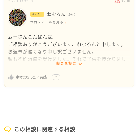
2026.1.12 22:13
違反報告
ねむろん
メンター
50代
プロフィールを見る
ムーさんこんばんは。
ご相談ありがとうございます、ねむろんと申します。
お返事が遅くなり申し訳ございません。
私も不妊治療を受けました。それで子供を授かりまし
続きを読む
た。
私は元よりあまり子供が欲しいわけではありませんで
2
参考になった／共感！
した。治療を受ける気になったのは、自分が母になり
たいというよりも、主人に父親になった欲しかったと
いうのが大きな動機でした。
今の時代に子供を産み育てるという事は、大きな人生
の変化をもたらしますよね。
夫婦二人だった時期とは、まるで違う生活に身を投じ
る事になります。
この相談に関連する相談
時間もお金も、子供にかかるわけですものね。