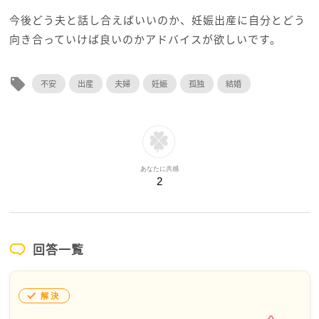
今後どう夫と話し合えばいいのか、妊娠出産に自分とどう
向き合っていけば良いのかアドバイスが欲しいです。
local_offer
不安
出産
夫婦
妊娠
孤独
結婚
あなたに共感
2
回答一覧
解決