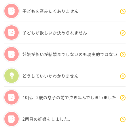
治療の辛さもわかります。陰性と知った時の何とも言
えない空虚な思いは、今でも思い出せます。
子どもを産みたくありません
1年が経過して、心身共にお疲れになっている時期なの
ではないかなぁと思います。
疲れていると判断力も鈍りますよね。ご自身のお心が
子どもが欲しいか決められません
見えなくなるのも無理はない時期なのかもしれませ
ん。
妊娠が怖いが結婚までしないのも現実的ではない
私だったらどうするかな、と考えたのですが、半年で
も数か月でも、治療をお休みしてみるのはいかがでし
ょうか。
どうしていいかわかりません
治療から一時的にでも離れてみると、今は見えない心
の色が見えてくるかもしれません。
その間は小旅行でもなさったり、推し活でもなんで
40代、2歳の息子の前で泣き叫んでしまいました
も、気分転換をできる範囲でされてみるのもいいかも
しれません。
治療中は生理のサイクル毎に追い立てられてしまいま
2回目の妊娠をしました。
すので、小休止は入れてもいいのかなと思います。
勿論ご主人とのお話し合いが前提になるかなとは思い