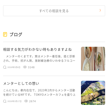
ますが、こういうのも一つの案としていかがかな、と
思った次第です。
すべての相談を見る
仲の良いご夫婦とのお話ですので（ここが一番大事で
すよね）、お二人でのんびり、ゆっくり考えてみた
ら、お二人らしいいい選択ができるのではないでしょ
ブログ
うか。
毎日寒いです、ご無理ありませんように。
相談する気力がわかない時もありますよね
メンターのくまです。実はメンター着任後、癌と診断
され、手術、抗がん剤、放射線治療のいわゆるフルコー
スを体験していて、しばらくメンターカフェに来られて
3148
2026年5月8日
いませんでした。体力だけでなく、気力も落ちパソコン
を開くこともできない […]
メンターとしての想い
こんにちは。都内在住で、2023年2月からメンター活動
を続けているMFです。 TOKYOメンターカフェを盛り上
げたいという想いから、勇気を出して初めてブログを投
2674
2026年3月17日
稿してみようと思います。少し自分のことを書いてみま
す。 心に […]