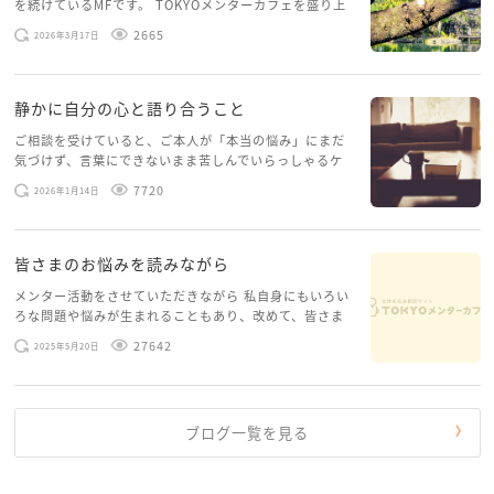
を続けているMFです。 TOKYOメンターカフェを盛り上
げたいという想いから、勇気を出して初めてブログを投
2665
2026年3月17日
稿してみようと思います。少し自分のことを書いてみま
す。 心に […]
静かに自分の心と語り合うこと
ご相談を受けていると、ご本人が「本当の悩み」にまだ
気づけず、言葉にできないまま苦しんでいらっしゃるケ
ースがありますお悩みというのは、心の深いところ（深
7720
2026年1月14日
層心理）に触れることで、まったく違う角度から解決の
糸口が見えてくること […]
皆さまのお悩みを読みながら
メンター活動をさせていただきながら 私自身にもいろい
ろな問題や悩みが生まれることもあり、改めて、皆さま
のお悩みを読みながら 「みんな、もがいてる。わたし
27642
2025年5月20日
だけじゃないんだな」と、逆に励まされるような日々で
す。 もう、わたし […]
ブログ一覧を見る