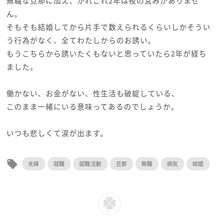
無職な旦那に加え、かれこれ2年は夜の営みがありませ
ん。
そもそも結婚してから片手で数えられるくらいしかそうい
う行為がなく、全てわたしからのお誘い。
もうこちらから誘いたくもないと思っていたら2年が経ち
ました。
働かない、お金がない、性生活も破綻している、
このまま一緒にいる意味ってあるのでしょうか。
いつも悲しくて涙が出ます。
local_offer
夫婦
就職
就職活動
旦那
無職
病気
結婚