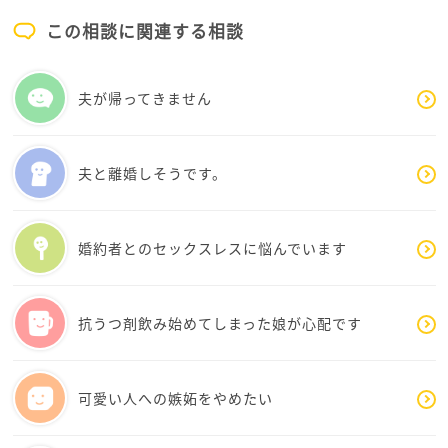
えが出ないのであれば、まあさんは次のステップに進
おります。
この相談に関連する相談
まれても良いのではないかと思います
まあさんにとって、たった一度の人生ですから…そし
夫が帰ってきません
てまだまだお若いのですから…我慢ばかりをせず、ご
自身にとって一番良い選択をされてくださいね
夫と離婚しそうです。
婚約者とのセックスレスに悩んでいます
抗うつ剤飲み始めてしまった娘が心配です
可愛い人への嫉妬をやめたい