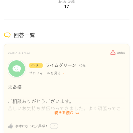
あなたに共感
17
回答一覧
2025.4.6 17:12
違反報告
ライムグリーン
メンター
40代
プロフィールを見る
まあ様
ご相談ありがとうございます。
苦しいお気持ちが伝わってきました。よく頑張ってこ
続きを読む
られましたね。
7
参考になった／共感！
「働かない、お金がない、性生活も破綻している」と