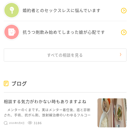
ね。
婚約者とのセックスレスに悩んでいます
■東京都こころといのちのほっとナビ
https://www.hokeniryo.metro.tokyo.lg.jp/kokona
抗うつ剤飲み始めてしまった娘が心配です
vi//
■精神保健福祉相談
保健所や精神保健福祉センター等ではこころの悩みや
すべての相談を見る
不安などについての相談をお受けしています。
https://www.hokeniryo.metro.tokyo.lg.jp/kenkou/
tokyokaigi/madoguti/seishin.html
ブログ
もちろん、こちらにもお気持ちを書きにきてください
ね。
相談する気力がわかない時もありますよね
メンターのくまです。実はメンター着任後、癌と診断
され、手術、抗がん剤、放射線治療のいわゆるフルコー
スを体験していて、しばらくメンターカフェに来られて
3186
2026年5月8日
いませんでした。体力だけでなく、気力も落ちパソコン