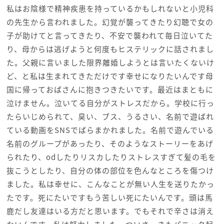
私はお陰様で精神疾患を持っているかもしれないと小児科
の先生から言われました。幻覚が襲ってきたり幻聴で女の
子が助けてと言ってきたり、不安で襲われて毎日泣いてた
り、母からは逃げようと何度もヒステリックに話されまし
た。父親に言いました限界離婚しようとは言いたくないけ
ど、と私は生まれてきただけです幸せになりたいんです母
国に帰っておばさんに抱きつきたいです。最近はまともに
泣けません。泣いてる自分がストレスだから。学校に行っ
たらいじめられて、臭い、ブス、うるさい、名前で遊ばれ
ている動画をSNSでばらまかれました。名前で遊んでいる
名前のグループがあったり、そのようなストーリーをあげ
られたり、odしたりリスカしたりストレスすぎて髪の毛を
抜こうとしたり、自分の体の部位を色んなところを傷つけ
ました。私は幸せに、こんなことが無い人生を送りたかっ
たです。死にたいですもう苦しい死にたいんです。頭は馬
鹿だし友達はいる方だと思います。でもそれで辛さは消え