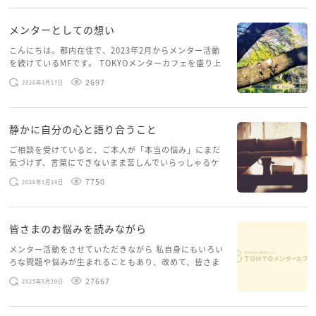
を開くこともできない […]
メンターとしての想い
こんにちは。都内在住で、2023年2月からメンター活動
を続けているMFです。 TOKYOメンターカフェを盛り上
げたいという想いから、勇気を出して初めてブログを投
2697
2026年3月17日
稿してみようと思います。少し自分のことを書いてみま
す。 心に […]
静かに自分の心と語り合うこと
ご相談を受けていると、ご本人が「本当の悩み」にまだ
気づけず、言葉にできないまま苦しんでいらっしゃるケ
ースがありますお悩みというのは、心の深いところ（深
7750
2026年1月14日
層心理）に触れることで、まったく違う角度から解決の
糸口が見えてくること […]
皆さまのお悩みを読みながら
メンター活動をさせていただきながら 私自身にもいろい
ろな問題や悩みが生まれることもあり、改めて、皆さま
のお悩みを読みながら 「みんな、もがいてる。わたし
27667
2025年5月20日
だけじゃないんだな」と、逆に励まされるような日々で
す。 もう、わたし […]