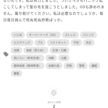
ないんです。私は努力しました。ついさっきもパニック起
こしてしまって髪の毛を抜こうとしました。ODも辞めれま
せん。誰か助けてください。私は必要なのでしょうか、毎
日毎日病んで死ぬ死ぬ詐欺ばっか。
いじめ
オーバードーズ（OD）
ストレス
パニック
ヒステリック
ブス
リストカット
不安
先生
夫婦
容姿（見た目）
幻覚・幻聴
local_offer
死にたい（希死念慮）
母親
父親
精神疾患（精神障害）
自傷行為
詐欺
警察
離婚
離婚
あなたに共感
2