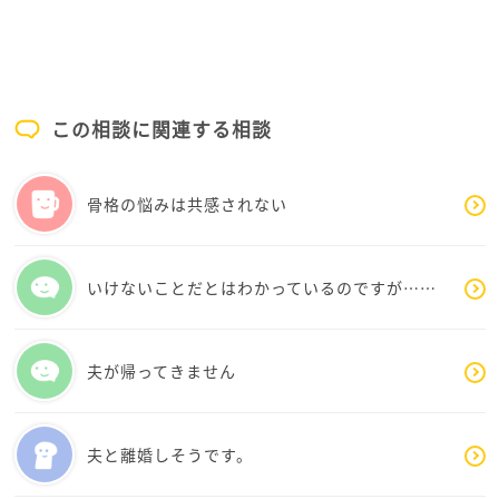
夜、このまま起きなければ、どんなにラクだろうと思
っていました。
生きてるって本当にしんどいですよね。
ななさんは必要なんですよ。
この相談に関連する相談
まだお若いです。
これから、いっぱい幸せになるチャンスがあります。
骨格の悩みは共感されない
出来れば、自分自身を傷つける事はやってほしくない
けど
それくらいつらい気持ちがあるんですよね。
いけないことだとはわかっているのですが……
ここに書き込んで、どんな気持ちになりましたか？
もし、ちょっとでもラクになれたらならいいなと思い
夫が帰ってきません
ます。
他にも話を聴いてくれる機関があります
夫と離婚しそうです。
専門家が相談にのってくれます。
このようなところをどんどん活用してみてください