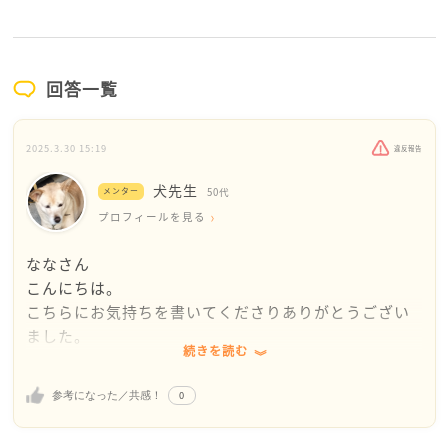
回答一覧
2025.3.30 15:19
違反報告
犬先生
メンター
50代
プロフィールを見る
ななさん
こんにちは。
こちらにお気持ちを書いてくださりありがとうござい
ました。
続きを読む
おつらい毎日を過ごしているのですね。
0
参考になった／共感！
理由は違いますが、私も生きてる意味がないと思って
いた時期がありました。