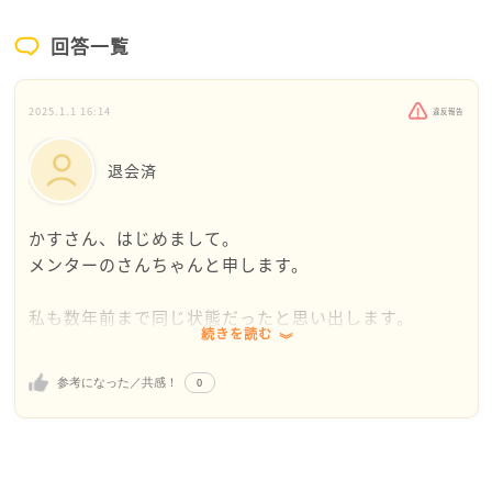
回答一覧
2025.1.1 16:14
違反報告
退会済
かすさん、はじめまして。
メンターのさんちゃんと申します。
私も数年前まで同じ状態だったと思い出します。
続きを読む
今は、高校生と中学生になりましたが、小学生ではま
だまだ普通の生活だけで大変なこととおもいます。
0
参考になった／共感！
周りの後輩も、何のために働いているのか、仕事も家
庭も中途半端という言葉をたくさん聞きました。