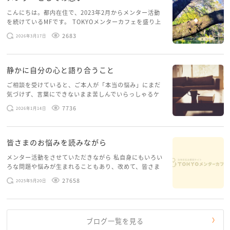
こんにちは。都内在住で、2023年2月からメンター活動
を続けているMFです。 TOKYOメンターカフェを盛り上
げたいという想いから、勇気を出して初めてブログを投
2683
2026年3月17日
稿してみようと思います。少し自分のことを書いてみま
す。 心に […]
静かに自分の心と語り合うこと
ご相談を受けていると、ご本人が「本当の悩み」にまだ
気づけず、言葉にできないまま苦しんでいらっしゃるケ
ースがありますお悩みというのは、心の深いところ（深
7736
2026年1月14日
層心理）に触れることで、まったく違う角度から解決の
糸口が見えてくること […]
皆さまのお悩みを読みながら
メンター活動をさせていただきながら 私自身にもいろい
ろな問題や悩みが生まれることもあり、改めて、皆さま
のお悩みを読みながら 「みんな、もがいてる。わたし
27658
2025年5月20日
だけじゃないんだな」と、逆に励まされるような日々で
す。 もう、わたし […]
ブログ一覧を見る