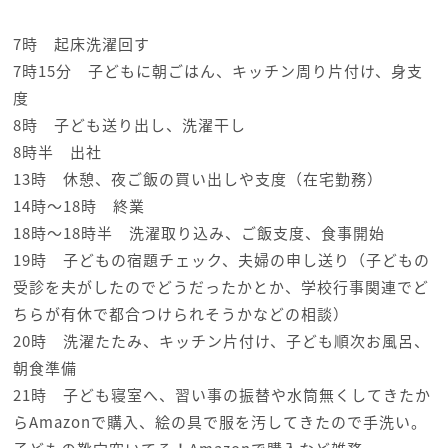
7時 起床洗濯回す
7時15分 子どもに朝ごはん、キッチン周り片付け、身支
度
8時 子ども送り出し、洗濯干し
8時半 出社
13時 休憩、夜ご飯の買い出しや支度（在宅勤務）
14時〜18時 終業
18時〜18時半 洗濯取り込み、ご飯支度、食事開始
19時 子どもの宿題チェック、夫婦の申し送り（子どもの
受診を夫がしたのでどうだったかとか、学校行事関連でど
ちらが有休で都合つけられそうかなどの相談）
20時 洗濯たたみ、キッチン片付け、子ども順次お風呂、
朝食準備
21時 子ども寝室へ、習い事の振替や水筒無くしてきたか
らAmazonで購入、絵の具で服を汚してきたので手洗い。