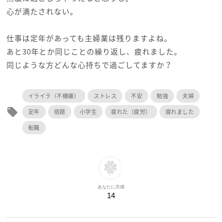
心が満たされない。
仕事は定年があっても主婦業は残りますよね。
あと30年とか同じことの繰り返し、疲れました。
同じような方どんな心持ちで過ごしてますか？
イライラ（不機嫌）
ストレス
不安
勉強
夫婦
local_offer
定年
宿題
小学生
疲れた（疲労）
疲れました
転職
あなたに共感
14