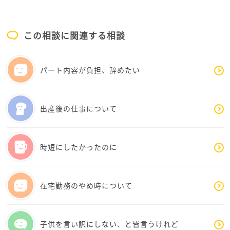
でも、ふと気がついたんです。そもそも私の母親は専
業主婦でした。その母がやっていたことを8時間働く前
後にやっているわけです。そもそも無理ゲーです。
この相談に関連する相談
しかも、昔以上に、習い事や行事、学童など休みもて
んこ盛りにあります。
昔からの習慣は簡単には手抜きができない、きちんと
パート内容が負担、辞めたい
しないと気持ちが悪いものですが、やはりこれから先
の身体のことを考えると、確実に働きすぎです。ご夫
婦でやらないことを決めることはとても大切だと思い
出産後の仕事について
ます。
何よりもメンタル面では、ご自身のための時間をご夫
婦ともに持つことも大切です。私くらいの歳になる
時短にしたかったのに
と、更年期にストレスと疲れと睡眠不足で具合が悪い
人が本当に多いのが現状です。
在宅勤務のやめ時について
ご自身に優しく、お母さんが元気なことが一番です。
私ははじめこそ色々やらないことがストレスでした
が、慣れるとなんであんなに何もかも頑張っていたの
子供を言い訳にしない、と皆言うけれど
かと思えます。