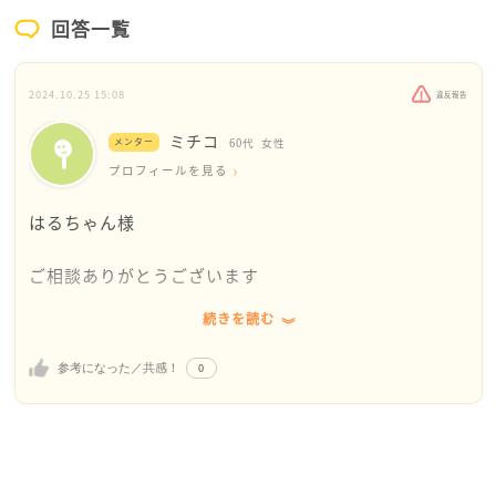
回答一覧
2024.10.25 15:08
違反報告
ミチコ
メンター
60代
女性
プロフィールを見る
はるちゃん様
ご相談ありがとうございます
続きを読む
夫の親族に話す勇気もなく…とありますが、話してみ
ればどうかなと思います。別にお金を貸して欲しいと
0
参考になった／共感！
言う訳ではないので、話すだけでスッキリするなら一
度話してみれば?と思います。
はるちゃんさんより一回りくらい若い女性で、夫が働
かない人を知っています。コロナ禍で仕事が無くなり