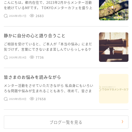
こんにちは。都内在住で、2023年2月からメンター活動
を続けているMFです。 TOKYOメンターカフェを盛り上
げたいという想いから、勇気を出して初めてブログを投
2683
2026年3月17日
稿してみようと思います。少し自分のことを書いてみま
す。 心に […]
静かに自分の心と語り合うこと
ご相談を受けていると、ご本人が「本当の悩み」にまだ
気づけず、言葉にできないまま苦しんでいらっしゃるケ
ースがありますお悩みというのは、心の深いところ（深
7736
2026年1月14日
層心理）に触れることで、まったく違う角度から解決の
糸口が見えてくること […]
皆さまのお悩みを読みながら
メンター活動をさせていただきながら 私自身にもいろい
ろな問題や悩みが生まれることもあり、改めて、皆さま
のお悩みを読みながら 「みんな、もがいてる。わたし
27658
2025年5月20日
だけじゃないんだな」と、逆に励まされるような日々で
す。 もう、わたし […]
ブログ一覧を見る