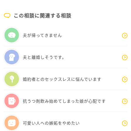
そのままほぼ無職の状態です。
この相談に関連する相談
彼女の場合は「あと一万円生活費が足りないから負担
して」とか「今月はあと五千円足らない」とか話し
て、夫からお金を貰うそうです。ご参考になればと思
夫が帰ってきません
います。
自由業であれば定年が無いとも言えます。
夫と離婚しそうです。
はるちゃんさんの定年は何年後ですか?「私の定年後は
あなたが面倒みてね」と軽く言ってみるのはどうでし
婚約者とのセックスレスに悩んでいます
ょう。
日を変え時間帯を変えて、何度も軽く言っておくと効
果があるかもしれません。
抗うつ剤飲み始めてしまった娘が心配です
「私は定年後は無収入だけど、あなたは定年が無いか
らいつまでも働けるね」等など。
可愛い人への嫉妬をやめたい
夫に借金があるそうですが、はるちゃんさんが保証人