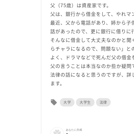
父（75歳）は資産家です。
父は、銀行から借金をして、やれマ
最近、父から電話があり、姉から子
話があったので、更に銀行に借りに
そんなに借金して大丈夫なのかと聞
らチャラになるので、問題ない」と
よく、ドラマなどで死んだ父の借金
父の言うことは本当なのか些か疑問
法律の話になると思うのですが、詳
ます。
local_offer
大学
大学生
法律
あなたに共感