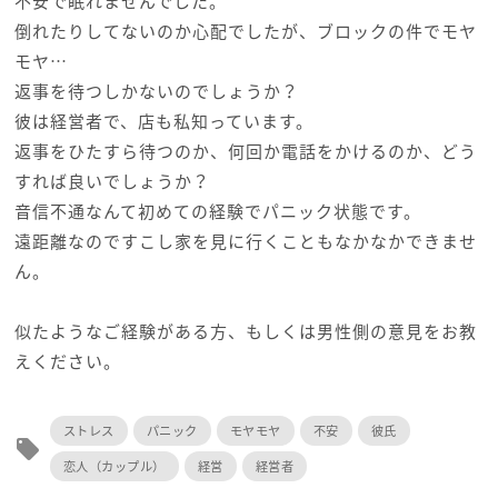
不安で眠れませんでした。
倒れたりしてないのか心配でしたが、ブロックの件でモヤ
モヤ…
返事を待つしかないのでしょうか？
彼は経営者で、店も私知っています。
返事をひたすら待つのか、何回か電話をかけるのか、どう
すれば良いでしょうか？
音信不通なんて初めての経験でパニック状態です。
遠距離なのですこし家を見に行くこともなかなかできませ
ん。
似たようなご経験がある方、もしくは男性側の意見をお教
えください。
ストレス
パニック
モヤモヤ
不安
彼氏
local_offer
恋人（カップル）
経営
経営者