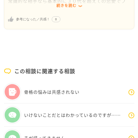
常識的な相手なら基本的に３０代を超えての恋愛でブ
続きを読む
ロックや音信不通というケースは
あまりないのかな、と思ってしまいます。
0
参考になった／共感！
また、一日に何度もLINEのやり取りをする恋愛、とい
うのもご自身の生活や
やることもあると思いますので社会人の恋愛では少な
くなるのかなと思いますので
LINEが途切れたり話を終わらされても普通のことか
な、と思います。
別れるにしても普通に説明したほうが面倒ではないと
この相談に関連する相談
思うのです。
なのでブロックも何か操作を間違えたのではないでし
ょうか・・・
骨格の悩みは共感されない
もしそういったことが不安に思われるのでしたら、彼
に不安だということを
いけないことだとはわかっているのですが……
言っていいと思います、きっと分かっていただけると思
います。
何でもないことを願っています
夫が帰ってきません