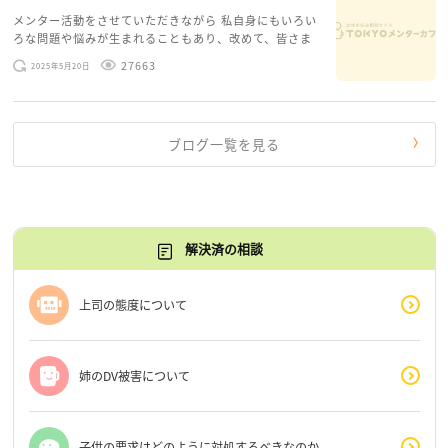
メンター活動をさせていただきながら 私自身にもいろい
ろな問題や悩みが生まれることもあり、改めて、皆さま
のお悩みを読みながら 「みんな、もがいてる。わたし
27663
2025年5月20日
だけじゃないんだな」と、逆に励まされるような日々で
す。 もう、わたし […]
ブログ一覧を見る
解決済の相談
上司の態度について
姉のDV被害について
子供の要求はどのように対処するべきなのか。