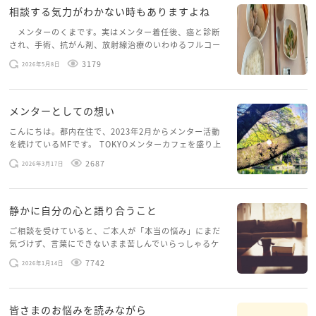
相談する気力がわかない時もありますよね
メンターのくまです。実はメンター着任後、癌と診断
され、手術、抗がん剤、放射線治療のいわゆるフルコー
スを体験していて、しばらくメンターカフェに来られて
3179
2026年5月8日
いませんでした。体力だけでなく、気力も落ちパソコン
を開くこともできない […]
メンターとしての想い
こんにちは。都内在住で、2023年2月からメンター活動
を続けているMFです。 TOKYOメンターカフェを盛り上
げたいという想いから、勇気を出して初めてブログを投
2687
2026年3月17日
稿してみようと思います。少し自分のことを書いてみま
す。 心に […]
静かに自分の心と語り合うこと
ご相談を受けていると、ご本人が「本当の悩み」にまだ
気づけず、言葉にできないまま苦しんでいらっしゃるケ
ースがありますお悩みというのは、心の深いところ（深
7742
2026年1月14日
層心理）に触れることで、まったく違う角度から解決の
糸口が見えてくること […]
皆さまのお悩みを読みながら