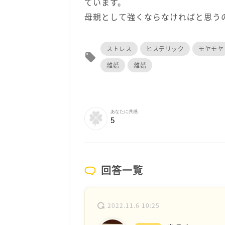
ています。
母親として強くならなければと思う
ストレス
ヒステリック
モヤモヤ
local_offer
離婚
離婚
あなたに共感
5
回答一覧
2022.11.6 10:25