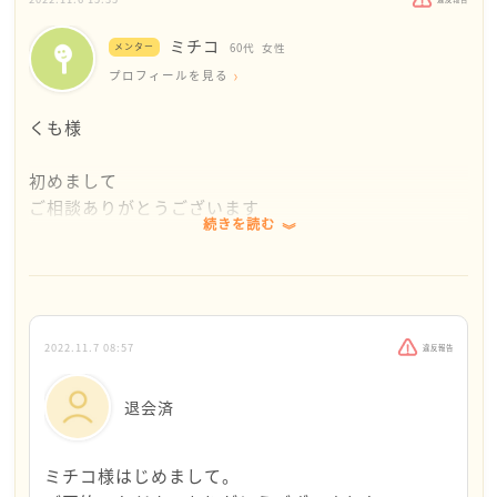
ミチコ
メンター
60代
女性
プロフィールを見る
くも様
初めまして
ご相談ありがとうございます
続きを読む
私もくもさんと同じ気持ちです。
人には事情があるというかなんというか。
「詐欺大好き！騙される貧乏人が悪い」「人が苦しむ
2022.11.7 08:57
違反報告
のを見たい」等々根っからの悪人は別として、世の中
の犯罪者になってしまった人と私とに大きな差はない
退会済
と思っています。
ですが、ネットニュースでコメントをするつもりはあ
ミチコ様はじめまして。