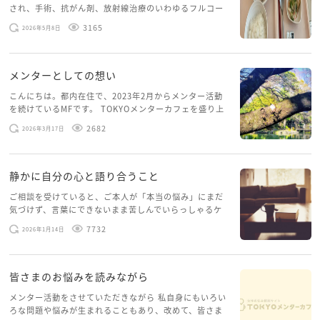
され、手術、抗がん剤、放射線治療のいわゆるフルコー
スを体験していて、しばらくメンターカフェに来られて
3165
2026年5月8日
いませんでした。体力だけでなく、気力も落ちパソコン
を開くこともできない […]
メンターとしての想い
こんにちは。都内在住で、2023年2月からメンター活動
を続けているMFです。 TOKYOメンターカフェを盛り上
げたいという想いから、勇気を出して初めてブログを投
2682
2026年3月17日
稿してみようと思います。少し自分のことを書いてみま
す。 心に […]
静かに自分の心と語り合うこと
ご相談を受けていると、ご本人が「本当の悩み」にまだ
気づけず、言葉にできないまま苦しんでいらっしゃるケ
ースがありますお悩みというのは、心の深いところ（深
7732
2026年1月14日
層心理）に触れることで、まったく違う角度から解決の
糸口が見えてくること […]
皆さまのお悩みを読みながら
メンター活動をさせていただきながら 私自身にもいろい
ろな問題や悩みが生まれることもあり、改めて、皆さま