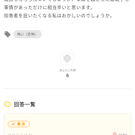
事情があっただけに相当辛いと思います。
加害者を庇いたくなる私はおかしいのでしょうか。
local_offer
怖い（恐怖）
あなたに共感
6
回答一覧
解決
2022.11.6 15:35
違反報告