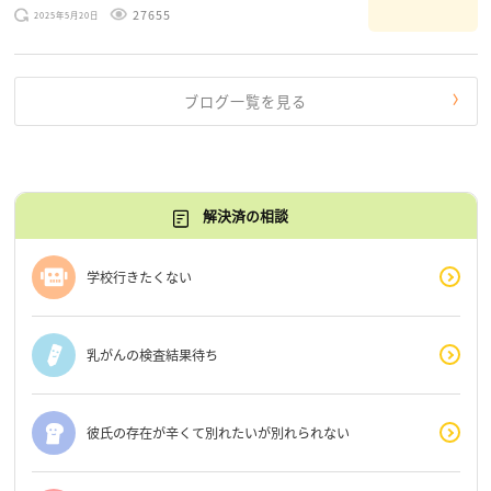
のお悩みを読みながら 「みんな、もがいてる。わたし
27655
2025年5月20日
だけじゃないんだな」と、逆に励まされるような日々で
す。 もう、わたし […]
ブログ一覧を見る
解決済の相談
学校行きたくない
乳がんの検査結果待ち
彼氏の存在が辛くて別れたいが別れられない