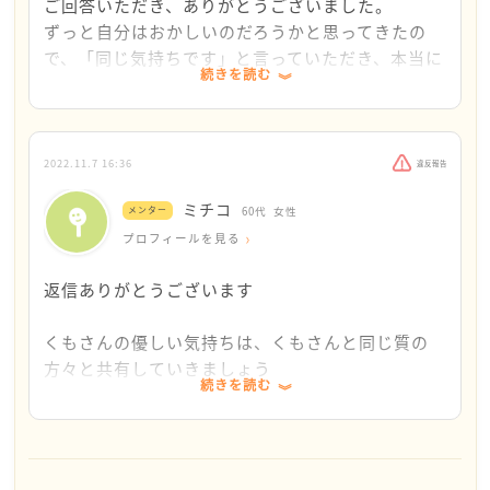
りません。
ご回答いただき、ありがとうございました。
お互いに意見を闘わせるつもりもありません。
ずっと自分はおかしいのだろうかと思ってきたの
彼らとはわかり会えないって思うからです。
で、「同じ気持ちです」と言っていただき、本当に
続きを読む
心が救われ、ホッとしました。
例えば。。
ミチコ様がおっしゃる通り、あのようなコメントを
加害者家族を救済する団体やあしなが育英会(交通事故
する人と分かり合うことは、やはり難しいのでしょ
2022.11.7 16:36
違反報告
遺児への奨学金)などへの募金等で、くもさんの優しい
うね…。
ミチコ
お気持ちを表すこともできると思います。
メンター
60代
女性
私もこれまで、いくら話し合っても、どんなに分か
プロフィールを見る
りやすい言葉を使っても分かり合えない人達とたく
偏った正義感の持ち主と議論するよりよっぽど有意義
さん出会ってきましたので、本当によく分かりま
返信ありがとうございます
だと思いますがいかがでしょうか。
す。
くもさんの優しい気持ちは、くもさんと同じ質の
ただ一つ心配なのは、あのような心無いコメントを
方々と共有していきましょう
する人が多過ぎて、あたかも「事故を起こした人が
続きを読む
悪者！」という考え方が正しく、世間の常識かのよ
ちょっと話は擦れますけど
うに広まってしまうことです。
東京オリンピック反対!と世間が騒がしかった時、
私やミチコ様のような意見を持つ人も他にいるはず
私の周りの友人知人には誰１人としてそんな人がい
ですが、何故か私達の意見はかき消されてしまった