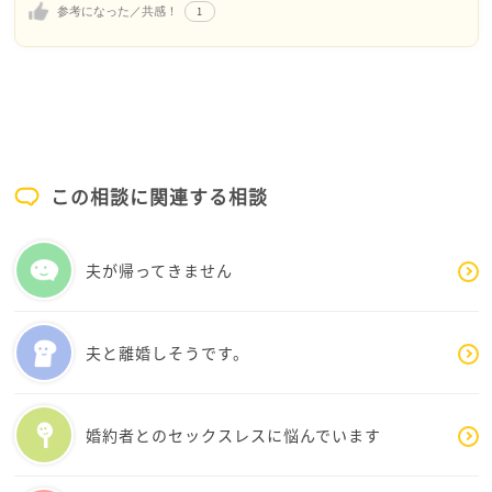
なかったのです
り、叩かれたりして、間違っているかのように言わ
1
参考になった／共感！
れてしまうので本当に無念です…。
うまく言い表せないのですが、くもさんは思いやり
のある人達と繋がりを持つ方が良い方向に進んで行
ミチコ様がおっしゃるように、これからはこの気持
けると思います
ちを別の道で活かしていきたいと思います。本当に
ありがとうございました。
この相談に関連する相談
夫が帰ってきません
夫と離婚しそうです。
婚約者とのセックスレスに悩んでいます