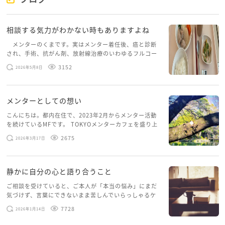
相談する気力がわかない時もありますよね
メンターのくまです。実はメンター着任後、癌と診断
され、手術、抗がん剤、放射線治療のいわゆるフルコー
スを体験していて、しばらくメンターカフェに来られて
3152
2026年5月8日
いませんでした。体力だけでなく、気力も落ちパソコン
を開くこともできない […]
メンターとしての想い
こんにちは。都内在住で、2023年2月からメンター活動
を続けているMFです。 TOKYOメンターカフェを盛り上
げたいという想いから、勇気を出して初めてブログを投
2675
2026年3月17日
稿してみようと思います。少し自分のことを書いてみま
す。 心に […]
静かに自分の心と語り合うこと
ご相談を受けていると、ご本人が「本当の悩み」にまだ
気づけず、言葉にできないまま苦しんでいらっしゃるケ
ースがありますお悩みというのは、心の深いところ（深
7728
2026年1月14日
層心理）に触れることで、まったく違う角度から解決の
糸口が見えてくること […]