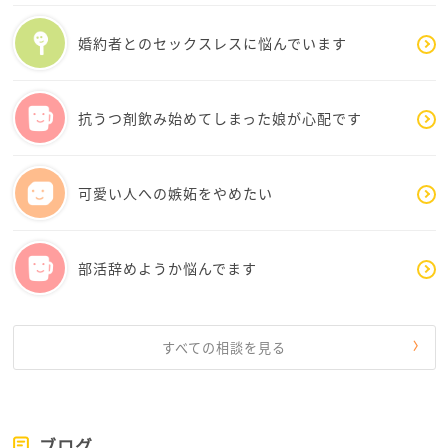
外食時に吐き気を催したことがキッカケのようです
婚約者とのセックスレスに悩んでいます
が、もっと原因になるような心理的なキッカケはあり
ませんでしたか？
抗うつ剤飲み始めてしまった娘が心配です
もとがアクティブな方だったみたいなので心配です
しかも「休日に友人と会うのも億劫になってしまいま
可愛い人への嫉妬をやめたい
す。」って、尚更心配です
メンタル的なものが何かキッカケになっているのでは
部活辞めようか悩んでます
ないでしょうか？
ご自身が辛いと思っている現象であるのなら、一度メ
ンタルクリニックに行って専門家の相談を受けてみる
すべての相談を見る
のも良いのかもしれませんね
早く元のbibiさんらしさが戻ってくる事を願っています
^ - ^
ブログ