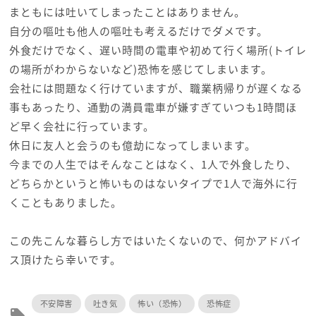
まともには吐いてしまったことはありません。
自分の嘔吐も他人の嘔吐も考えるだけでダメです。
外食だけでなく、遅い時間の電車や初めて行く場所(トイレ
の場所がわからないなど)恐怖を感じてしまいます。
会社には問題なく行けていますが、職業柄帰りが遅くなる
事もあったり、通勤の満員電車が嫌すぎていつも1時間ほ
ど早く会社に行っています。
休日に友人と会うのも億劫になってしまいます。
今までの人生ではそんなことはなく、1人で外食したり、
どちらかというと怖いものはないタイプで1人で海外に行
くこともありました。
この先こんな暮らし方ではいたくないので、何かアドバイ
ス頂けたら幸いです。
不安障害
吐き気
怖い（恐怖）
恐怖症
local_offer