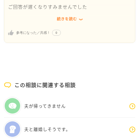
ご回答が遅くなりすみませんでした
続きを読む
今もなお症状は続いていますか？
0
参考になった／共感！
はじめの方を読んだ時に、自分の子供が小さい時に何
かあるとすぐに嘔吐していたのを思い出しました
あまりに頻回にするので耳鼻科に行った際に相談した
ほどでした
その時の回答では『たまたまこの子は嘔吐の反射が敏
この相談に関連する相談
感なだけで病気ではないです。ちょっとした刺激で吐
いてしまうけれど、それはこの子の特性でどうしよう
もない事。そういう人はいます。気にしないで』と…
夫が帰ってきません
中学生になった今は、そのような症状はなくなりホッ
としているところなのですが、bibiさんの症状はちょ
夫と離婚しそうです。
っと違いますよね…