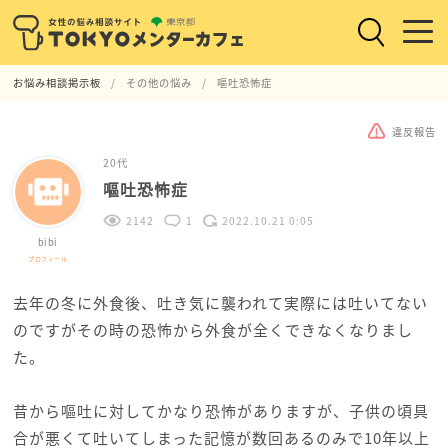
お悩み相談掲示板
その他の悩み
嘔吐恐怖症
違反報告
20代
嘔吐恐怖症
2142
1
2022.10.21 0:05
bibi
プロフィール
去年の冬に外食後、吐き気に襲われて実際には吐いてない
のですがその時の恐怖から外食が全くできなくなりまし
た。
昔から嘔吐に対してかなり恐怖がありますが、子供の頃具
合が悪くて吐いてしまった記憶が数回あるのみで10年以上