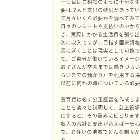
一つ目はご相談のように十分な
要は収入と支出の帳尻があって
で月々いくら必要かを調べてみ
日々のレシートや支払いの中か
き、実際にかかる生活費を割り
次に収入ですが、目指す国家資
業に就くことは現実として可能
て、ご自分が働いているイメー
お子さんが卒園までは働きづらい
らいまでの預かり）を利用する場
以前に何かの職についている必要
養育費は必ず公正証書を作成しま
ことを淡々と説明して、公正役場
にすると、その重みにビビります
収入の合計と支出が合えば一安
で、お住いの地域でどんな制度が
ね。