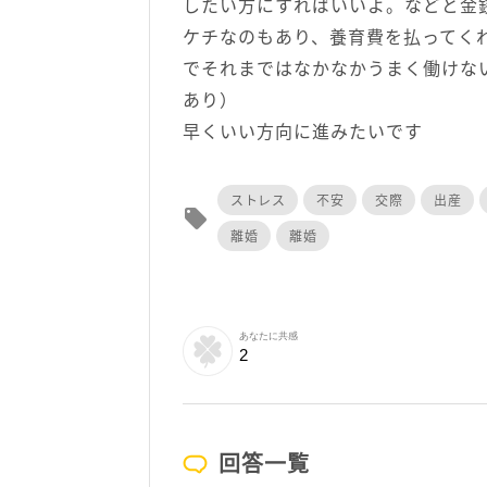
したい方にすればいいよ。などと金
ケチなのもあり、養育費を払ってく
でそれまではなかなかうまく働けな
あり）
早くいい方向に進みたいです
ストレス
不安
交際
出産
local_offer
離婚
離婚
あなたに共感
2
回答一覧