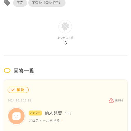
local_offer
不安
不登校（登校拒否）
あなたに共感
3
回答一覧
解決
2024.10.5 19:12
違反報告
仙人見習
メンター
50代
プロフィールを見る