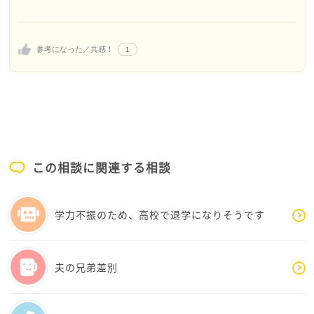
かがでしょうか？
の気持ちに寄り添えるように、ストレス解消できる
（意外と女の子独特の意地悪みたいな仲間はずれもあ
ようにしていきたいと思います。色々アドバイスあ
る様です年齢的に・・）
りがとうございました。
1
参考になった／共感！
学校以外の習い事やサークルなどでお友達を作るのも
ありだと思いますし、送迎などで親同士が知人になり
友達（知人）作りを手伝うのもいいと思います。
学校でも母さんが知り合いになり仲良くなると女の子
は影響をうけて仲良しになる場合もある様です。
お家で親子で楽しめることをしてストレスをため込ま
ないでくださいね。
この相談に関連する相談
またカフェにお越しくださいませ！！
学力不振のため、高校で退学になりそうです
夫の兄弟差別