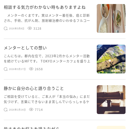
相談する気力がわかない時もありますよね
メンターのくまです。実はメンター着任後、癌と診断
され、手術、抗がん剤、放射線治療のいわゆるフルコー
スを体験していて、しばらくメンターカフェに来られて
3128
2026年5月8日
いませんでした。体力だけでなく、気力も落ちパソコン
を開くこともできない […]
メンターとしての想い
こんにちは。都内在住で、2023年2月からメンター活動
を続けているMFです。 TOKYOメンターカフェを盛り上
げたいという想いから、勇気を出して初めてブログを投
2658
2026年3月17日
稿してみようと思います。少し自分のことを書いてみま
す。 心に […]
静かに自分の心と語り合うこと
ご相談を受けていると、ご本人が「本当の悩み」にまだ
気づけず、言葉にできないまま苦しんでいらっしゃるケ
ースがありますお悩みというのは、心の深いところ（深
7714
2026年1月14日
層心理）に触れることで、まったく違う角度から解決の
糸口が見えてくること […]
皆さまのお悩みを読みながら