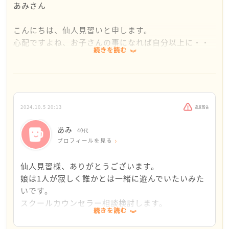
あみさん
こんにちは、仙人見習いと申します。
心配ですよね、お子さんの事になれば自分以上に・・
続きを読む
娘さんがお母様に助けを求めている様子も目に浮かび
ます。
娘さんがいい子で言うことを良く聞くお子さんですと
「自分から勇気もって話しかけることや、他の子とも
接してみたら？」
2024.10.5 20:13
違反報告
あみさんはアドバイスをしていると思いきや、もしか
したら娘さんには
あみ
40代
「だれかと遊ばなければいけない」それが正解だと頑
プロフィールを見る
張ってしまうかもしれないのでは・・？と思ってしま
いました。
仙人見習様、ありがとうございます。
けれども、毎日家で泣いていると言うことは親として
娘は1人が寂しく誰かとは一緒に遊んでいたいみた
耐えられないですよね。
いです。
クラスがどうなっているのか？休み時間の様子や先生
スクールカウンセラー相談検討します。
続きを読む
の子供への介入もわからないので
あと、学校の外でもお友達と出逢う機会があるよう
まずはスクールカウンセラーなどに相談してみてはい
に私からも行動に移してみたいと思います。毎日娘