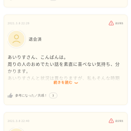
仕事をこなしていくと、その姿を見ている人はいま
す。仕事で新たな道が開けるかもしれません。
また、自分自身もいつ何が起こるかわかりません。体
2021.3.8 22:29
違反報告
調を崩したり介護等が急に起こることもあります。現
在、他の方の分までやっているのが、そのような時に
退会済
代わりにお願いできるようになるかもしれません。
あいりすさん、こんばんは。
ただ、無理をするのはよくないので、上司等で仕事が
周りの人のおめでたい話を素直に喜べない気持ち、分
増えたこと等を理解してもらうのは大事ですね。体調
かります。
には気を付けてください。
あいりすさんと状況は異なりますが、私もそんな時期
続きを読む
がありました。
私の場合は、自分自身が不妊治療をしていた時期に、
3
参考になった／共感！
他人のおめでた(妊娠)を全く喜べませんでした。
そして、そんな自分が、とても醜いように思えて嫌で
した(あいりすさんのいう「ひねくれた感情」と似たよ
うな気分だと思います)。
2021.3.8 22:40
違反報告
でも、振り返ってみれば、そういう感情も必要だった