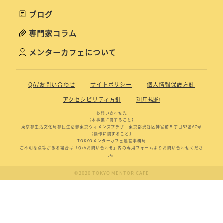
ブログ
専門家コラム
メンターカフェについて
QA/お問い合わせ
サイトポリシー
個人情報保護方針
アクセシビリティ方針
利用規約
お問い合わせ先
【本事業に関すること】
東京都生活文化局都民生活部東京ウィメンズプラザ 東京都渋谷区神宮前５丁目53番67号
【操作に関すること】
TOKYOメンターカフェ運営事務局
ご不明な点等がある場合は「Q/Aお問い合わせ」内の専用フォームよりお問い合わせくださ
い。
©2020 TOKYO MENTOR CAFE