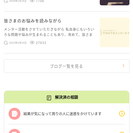
7706
2026年1月14日
層心理）に触れることで、まったく違う角度から解決の
糸口が見えてくること […]
皆さまのお悩みを読みながら
メンター活動をさせていただきながら 私自身にもいろい
ろな問題や悩みが生まれることもあり、改めて、皆さま
のお悩みを読みながら 「みんな、もがいてる。わたし
27633
2025年5月20日
だけじゃないんだな」と、逆に励まされるような日々で
す。 もう、わたし […]
ブログ一覧を見る
解決済の相談
結果が気になって周りの人に迷惑をかけています