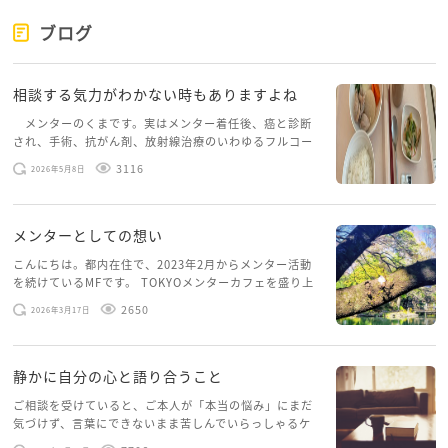
ブログ
相談する気力がわかない時もありますよね
メンターのくまです。実はメンター着任後、癌と診断
され、手術、抗がん剤、放射線治療のいわゆるフルコー
スを体験していて、しばらくメンターカフェに来られて
3116
2026年5月8日
いませんでした。体力だけでなく、気力も落ちパソコン
を開くこともできない […]
メンターとしての想い
こんにちは。都内在住で、2023年2月からメンター活動
を続けているMFです。 TOKYOメンターカフェを盛り上
げたいという想いから、勇気を出して初めてブログを投
2650
2026年3月17日
稿してみようと思います。少し自分のことを書いてみま
す。 心に […]
静かに自分の心と語り合うこと
ご相談を受けていると、ご本人が「本当の悩み」にまだ
気づけず、言葉にできないまま苦しんでいらっしゃるケ
ースがありますお悩みというのは、心の深いところ（深