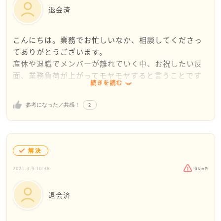
のかなと思います。
退会済
自分が喜べない状況にあるのに、無理やり喜ぶように
自分自身をコントロールするのも、きっとしんどいで
こんにちは。業務でお忙しいなか、相談してくださっ
すよね。
てありがとうございます。
そもそも、コントロールできるのであれば、とっくに
産休や退職でメンバーが離れていく中、お祝したい反
そうしていますしね。
面、業務負荷が上がってモヤモヤすると言うことです
続きを読む
ね。
あいりすさんは「ひねくれた感情」と仰いますが、む
①業務の面、②気持ちの面で分けて考えてみるのはい
しろ「素直な反応」なのではないかと私は思います。
2
参考になった／共感！
かがでしょうか？
あいりすさんは一生懸命お仕事をされているので、お
そらく、この先のことが不安になったり、負担に感じ
①業務の面
てしまい、周囲のおめでたい話にも喜ばしい気分にな
人が減るのに合わせて、業務量を調整するのはあいり
れないのではないでしょうか。
解決
すさんの上司のお仕事なので、引き継ぎされた業務を
そんな時には、自分の感情を認めてあげることも必要
全てやる必要はないと思っています。
2021.3.9 10:38
だと思います。
違反報告
むしろ、今まで先輩方がやってこられた業務を見直す
この先の負担や不安を思えば、そう思ってしまうのも
チャンスかもしれません。
仕方ない、と。
退会済
上司や同僚の方と一緒に、業務の急ぎ度合いや優先度
その代わり、何らかの事情で、あいりすさんご自身
を基準に一度棚卸しするのも一つの案です。
が、逆の立場(長期にお休みをとること)になったときに