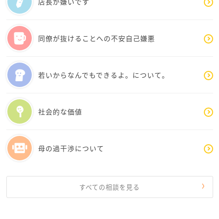
店長が嫌いです
将来ご自分の助けにつながることもあるかもしれませ
ん。ここで、上手く業務量を他の人と調整したり、SO
Sを発信できるようにしておくことも、大切ではないか
同僚が抜けることへの不安自己嫌悪
と思います。
くれぐれもお体お心お大事に、日々お過ごしくださ
い。
若いからなんでもできるよ。について。
社会的な価値
母の過干渉について
すべての相談を見る