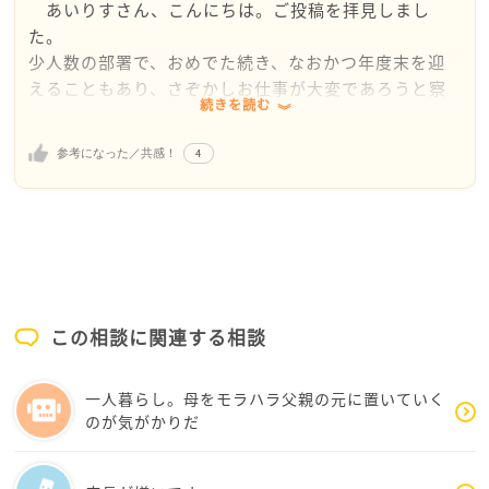
あいりすさん、こんにちは。ご投稿を拝見しまし
は、今のあいりすさんのような思いを持たれる方がい
た。
②気持ちの面
るかもしれないことを頭の片隅に覚えておいてもらえ
少人数の部署で、おめでた続き、なおかつ年度末を迎
忙しくて気持ちに余裕がない時に、他人のことを喜ぶ
れば嬉しく思います。
えることもあり、さぞかしお仕事が大変であろうと察
暇なんてなかなか無いですよね。むしろ今はその状態
続きを読む
せられます。本当にお疲れさまです。
を素直に受け止めて良いと思います。
解決策をお示しできなくて恐縮ですが、ご自身の気持
ご投稿を拝見して、おめでたいこととはわかってい
業務が落ち着いて、また先輩方とお話しする機会があ
ちを無理矢理コントロールするのではなく、そのまま
4
参考になった／共感！
ても、ご自分の中にモヤモヤした感情があると気づけ
ったら、その時にご自身の言葉でおめでとうをお伝え
の状態で認めてあげることも大切だと思います。
ていらっしゃることが、私はとても素晴らしいと思い
されたら良いのではないでしょうか。
ました。「自分の苦しさを上手く棚に上げて」と書か
れていますが、むしろ棚に上げてしまう方がお辛いの
仕事から離れる人がいるのも、穴埋めする人がいるの
ではないでしょうか。モヤモヤしたご自分を受け入
もお互い様だと思っています。育休明けの先輩が戻っ
れ、私、よくやってる！と思うくらいがちょうどいい
てきたら、次はあいりすさんが思い切って長期のバカ
のではないかと思われます。ネガティブな感情を押し
ンスに出かけるのもいいかもしれませんよ。
この相談に関連する相談
込めてしまうことは、いつか限界が来ます。お忙しい
中ではなかなか余裕がないかもしれませんが、ご自分
一人暮らし。母をモラハラ父親の元に置いていく
の好きなことで上手に息抜きをされたり、ご自分にご
のが気がかりだ
褒美をあげてはいかがでしょうか。
もしかすると、ご自分も何かの事情で、周囲に助け
てもらうことがあるかもしれません。今の頑張りが、