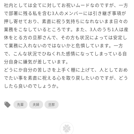
社内としては全てに対してお祝いムードなのですが、一方
で部署に残る私を含む3人のメンバーには引き継ぎ事項が
押し寄せており、素直に祝う気持ちになれないまま日々の
業務をこなしているところです。また、3人のうち1人は産
休をとる方の旦那さんで、その方も状況によっては安定し
て業務に入れないのではないかと危惧しています。一方
で、こんな状況でひねくれた感情になってしまっている自
分自身に嫌気が差しています。
どうにか自分の苦しさを上手く棚に上げて、人としておめ
でたい事を素直に祝える心を取り戻したいのですが、どう
したら良いのでしょうか。
local_offer
先輩
夫婦
旦那