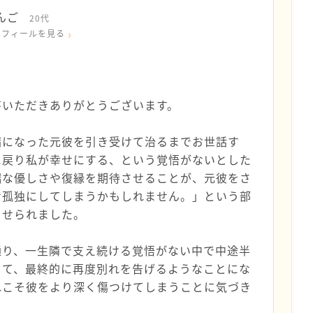
んご
20代
ロフィールを見る
答いただきありがとうございます。
病になった元彼を引き受けて治るまでお世話す
に戻り私が幸せにする、という覚悟がないとした
端な優しさや復縁を期待させることが、元彼をさ
せ孤独にしてしまうかもしれません。」という部
させられました。
通り、一生隣で支え続ける覚悟がない中で中途半
して、最終的に再度別れを告げるようなことにな
れこそ彼をより深く傷つけてしまうことに気づき