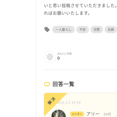
いと思い投稿させていただきました
ればお願いいたします。
local_offer
一人暮らし
不安
交際
夫婦
あなたに共感
0
回答一覧
解決
2026.2.5 23:58
アリー
50代
メンター