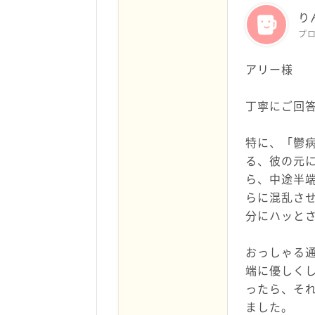
り
プ
アリー様
丁寧にご回
特に、「鬱
る、彼の元
ら、中途半
らに混乱さ
分にハッと
おっしゃる
端に優しく
ったら、そ
ました。