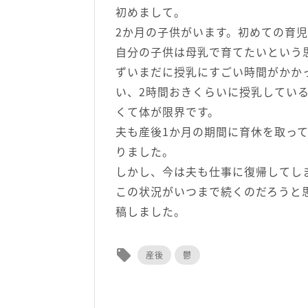
初めまして。
2か月の子供がいます。初めての育
自分の子供は母乳で育てたいという
ずいまだに授乳にすごい時間がかか
い、2時間おきくらいに授乳してい
くて体が限界です。
夫も産後1か月の期間に育休を取っ
りました。
しかし、今は夫も仕事に復帰してし
この状況がいつまで続くのだろうと
稿しました。
local_offer
産後
鬱