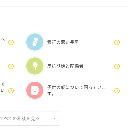
所へ
素行の悪い長男
反抗期娘と配偶者
湿で
子供の躾について困っていま
いい
す。
すべての相談を見る