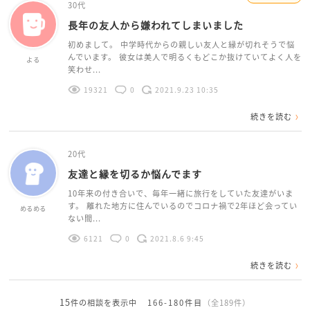
30代
長年の友人から嫌われてしまいました
初めまして。 中学時代からの親しい友人と縁が切れそうで悩
んでいます。 彼女は美人で明るくもどこか抜けていてよく人を
よる
笑わせ...
19321
0
2021.9.23 10:35
続きを読む
20代
友達と縁を切るか悩んでます
10年来の付き合いで、毎年一緒に旅行をしていた友達がいま
す。 離れた地方に住んでいるのでコロナ禍で2年ほど会ってい
めるめる
ない間...
6121
0
2021.8.6 9:45
続きを読む
15
件の相談を表示中
166-180件目
（全189件）