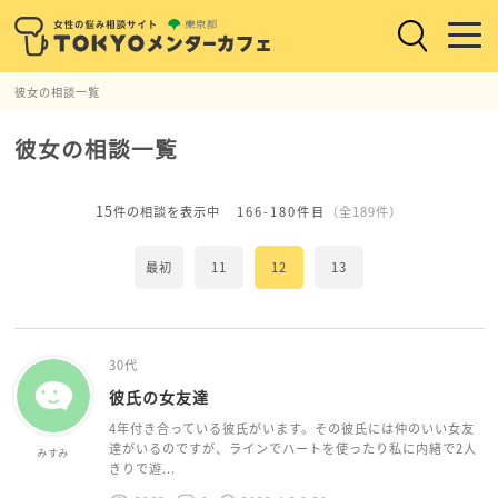
彼女の相談一覧
彼女の相談一覧
15
件の相談を表示中
166-180件目
（全189件）
最初
11
12
13
30代
彼氏の女友達
4年付き合っている彼氏がいます。その彼氏には仲のいい女友
達がいるのですが、ラインでハートを使ったり私に内緒で2人
みすみ
きりで遊...