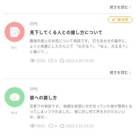
続きを読む
解決済
30代
見下してくる人との接し方について
職場の歳上の女性について相談です。 打ち合わせの最中に、
よく小馬鹿にしたかんじで 「わかる？」「ねぇ、大丈夫？」
たく
と聴いて...
6358
0
2022.3.26 19:48
続きを読む
20代
彼への接し方
恋愛での相談です。 結婚を前提に付き合っていた彼が鬱病とな
ってしまいフラれました。 彼に対し何て声をかけたらいい
むう
か、自分...
4551
0
2022.3.21 23:10