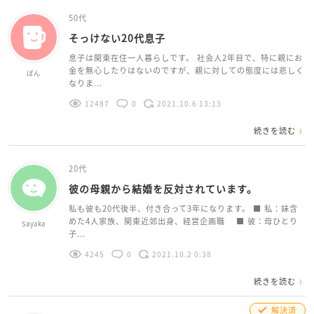
50代
そっけない20代息子
息子は関東在住一人暮らしです。 社会人2年目で、特に親にお
金を無心したりはないのですが、親に対しての態度には悲しく
ぽん
なりま...
12487
0
2021.10.6 13:13
続きを読む
20代
彼の母親から結婚を反対されています。
私も彼も20代後半、付き合って3年になります。 ■ 私：妹含
めた4人家族、関東近郊出身、経営企画職 ■ 彼：母ひとり
Sayaka
子...
4245
0
2021.10.2 0:38
続きを読む
解決済