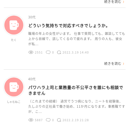
続きを読む
30代
どういう気持ちで対応すべきでしょうか。
職場の年上の女性がいます。 仕事で質問しても、雑談してても
上から目線で、話してくるので疲れます。 周りの人も、彼女
たく
が私...
2551
0
2022.3.19 14:40
続きを読む
40代
パワハラ上司と業務量の不公平さを誰にも相談で
きません
（これまでの経緯） 過労でうつ病になり、ニートを経験後、
しゃむねこ
久しぶりの正社員で働き始め、11か月になります。事務職です
が、こ...
5887
0
2022.2.19 21:28