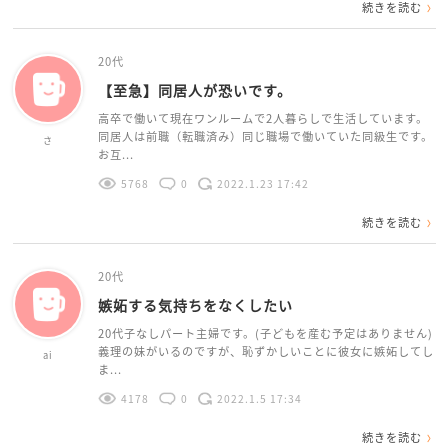
続きを読む
20代
【至急】同居人が恐いです。
高卒で働いて現在ワンルームで2人暮らしで生活しています。
同居人は前職（転職済み）同じ職場で働いていた同級生です。
さ
お互...
5768
0
2022.1.23 17:42
続きを読む
20代
嫉妬する気持ちをなくしたい
20代子なしパート主婦です。(子どもを産む予定はありません)
義理の妹がいるのですが、恥ずかしいことに彼女に嫉妬してし
ai
ま...
4178
0
2022.1.5 17:34
続きを読む