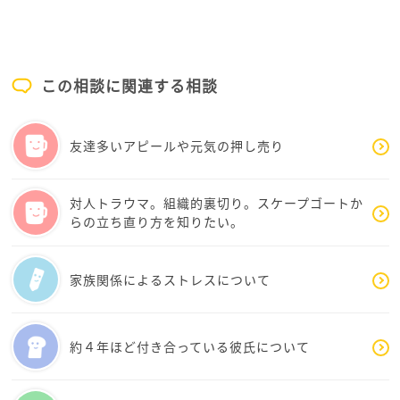
よりの証明です。
本当に救いようのない人は、自分の非を認めず相手を
責め、変わりたいなどとは1ミリも思いません。自分か
ら目を背けず、こうして「誰か知恵を貸してくださ
この相談に関連する相談
い」と助けを求められているあなたは、自分の力で変
わっていける強さと誠実さを、もう十分に持っている
と感じました。真面目で優しい女性なのですね。
友達多いアピールや元気の押し売り
職場や友人関係では理性を保てるあなたですから、大
切なパートナーに対しても、感情のコントロールのコ
ツ（仕組み）さえ掴めば、必ず穏やかな関係を築き直
対人トラウマ。組織的裏切り。スケープゴートか
らの立ち直り方を知りたい。
せますよ。
不満はためずに早めに言葉にしてみる。カッとなりそ
家族関係によるストレスについて
うならその場を一度離れてみるのも方法です。もうひ
とり、ご自身を観察しているなつこちゃんを設定して
みるといいかもしれませんね。
約４年ほど付き合っている彼氏について
自分を責め続けて心をすり減らすのは、もう終わりに
しましょう。