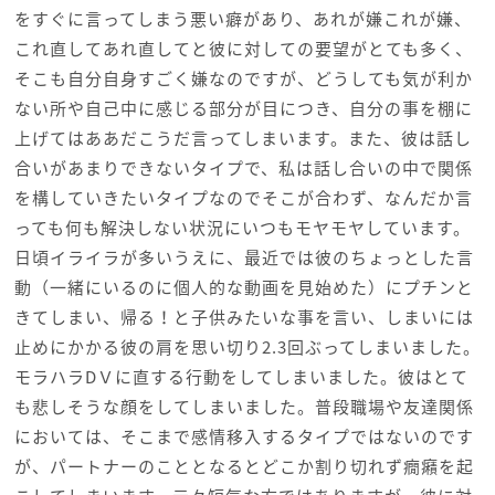
をすぐに言ってしまう悪い癖があり、あれが嫌これが嫌、
これ直してあれ直してと彼に対しての要望がとても多く、
そこも自分自身すごく嫌なのですが、どうしても気が利か
ない所や自己中に感じる部分が目につき、自分の事を棚に
上げてはああだこうだ言ってしまいます。また、彼は話し
合いがあまりできないタイプで、私は話し合いの中で関係
を構していきたいタイプなのでそこが合わず、なんだか言
っても何も解決しない状況にいつもモヤモヤしています。
日頃イライラが多いうえに、最近では彼のちょっとした言
動（一緒にいるのに個人的な動画を見始めた）にプチンと
きてしまい、帰る！と子供みたいな事を言い、しまいには
止めにかかる彼の肩を思い切り2.3回ぶってしまいました。
モラハラDＶに直する行動をしてしまいました。彼はとて
も悲しそうな顔をしてしまいました。普段職場や友達関係
においては、そこまで感情移入するタイプではないのです
が、パートナーのこととなるとどこか割り切れず癇癪を起