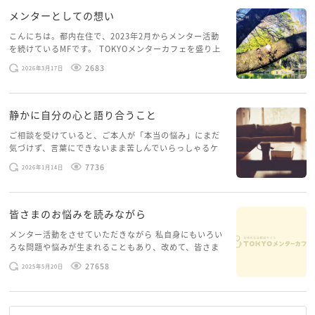
メンターとしての想い
こんにちは。都内在住で、2023年2月からメンター活動
を続けているMFです。 TOKYOメンターカフェを盛り上
げたいという想いから、勇気を出して初めてブログを投
2683
2026年3月17日
稿してみようと思います。少し自分のことを書いてみま
す。 心に […]
静かに自分の心と語り合うこと
ご相談を受けていると、ご本人が「本当の悩み」にまだ
気づけず、言葉にできないまま苦しんでいらっしゃるケ
ースがありますお悩みというのは、心の深いところ（深
7736
2026年1月14日
層心理）に触れることで、まったく違う角度から解決の
糸口が見えてくること […]
皆さまのお悩みを読みながら
メンター活動をさせていただきながら 私自身にもいろい
ろな問題や悩みが生まれることもあり、改めて、皆さま
のお悩みを読みながら 「みんな、もがいてる。わたし
27658
2025年5月20日
だけじゃないんだな」と、逆に励まされるような日々で
す。 もう、わたし […]