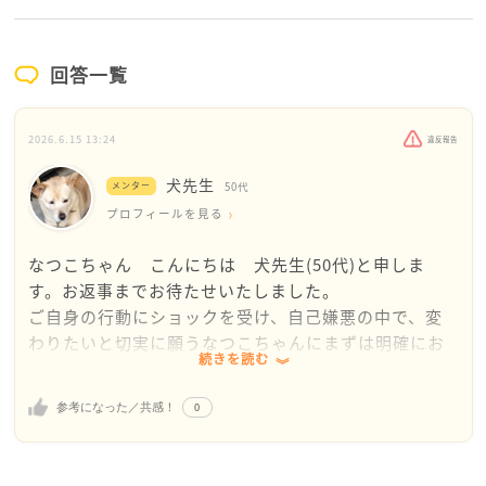
回答一覧
2026.6.15 13:24
違反報告
犬先生
メンター
50代
プロフィールを見る
なつこちゃん こんにちは 犬先生(50代)と申しま
す。お返事までお待たせいたしました。
ご自身の行動にショックを受け、自己嫌悪の中で、変
わりたいと切実に願うなつこちゃんにまずは明確にお
続きを読む
答えしますね。
「あなたに救いは、絶対にあります。」
0
参考になった／共感！
自分の行為を誤魔化さず、モラハラやDVに直面する行
動だと自覚し、お相手の悲しそうな顔に胸を痛めて猛
省している。その事実こそが、あなたに救いがある何