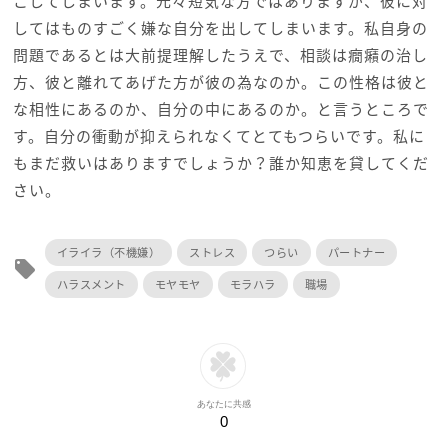
こしてしまいます。元々短気な方ではありますが、彼に対
してはものすごく嫌な自分を出してしまいます。私自身の
問題であるとは大前提理解したうえで、相談は癇癪の治し
方、彼と離れてあげた方が彼の為なのか。この性格は彼と
な相性にあるのか、自分の中にあるのか。と言うところで
す。自分の衝動が抑えられなくてとてもつらいです。私に
もまだ救いはありますでしょうか？誰か知恵を貸してくだ
さい。
イライラ（不機嫌）
ストレス
つらい
パートナー
local_offer
ハラスメント
モヤモヤ
モラハラ
職場
あなたに共感
0