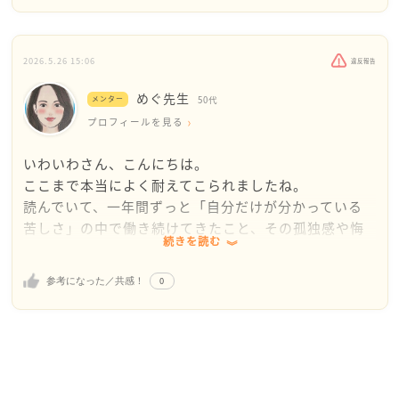
じが悪い、なんだか意地悪…という人はいるものの、
いわいわさんのお立場だとつらいですね
2026.5.26 15:06
違反報告
今まで、よく耐えていらっしゃいました
めぐ先生
お疲れ様でした
メンター
50代
メールを拝見しただけでも頑張りがつたわります
プロフィールを見る
いわいわさん、こんにちは。
また、ご結婚のお話があるとのこと
ここまで本当によく耐えてこられましたね。
読んでいて、一年間ずっと「自分だけが分かっている
これは、人生の大切なターニングポイントになります
苦しさ」の中で働き続けてきたこと、その孤独感や悔
ので、今の仕事の人間関係や今後の仕事内容の可能
続きを読む
しさがとても伝わってきました。
性、諸々、彼に話して、すべてひっくるめてどうすれ
ばよいかお2人で少しずつ話し合っていくのがよいかと
0
参考になった／共感！
特につらいのは、相手が周囲には感じよく振る舞って
思います
いることですよね。だからこそ「自分の感じ方がおか
しいのかな」と苦しくなり、自信まで削られてしま
すぐに方向が決まるものでもないと思うので、時間を
う。これはハラスメントを受けた方によく起こる反応
かけて相談なさるのがよいかと思います
で、いわいわさんが弱いからではありません。