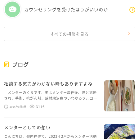
・本来やりたかった仕事に近づける道は何か
カウンセリングを受けたほうがいいのか
こうした視点を、一つずつ整理してみてください。
今はいろんな問題が重なり、「人生全部を一気に決め
すべての相談を見る
なきゃ」と感じやすい時期ですが、まずは自分が壊れ
ない選択を優先して大丈夫です。
そして、周囲が気づかなかったことと、いわいわさん
ブログ
が傷つかなかったことは全く別です。
見えにくい痛みだっただけで、確かに苦しかったのだ
相談する気力がわかない時もありますよね
と思います。
メンターのくまです。実はメンター着任後、癌と診断
され、手術、抗がん剤、放射線治療のいわゆるフルコー
環境が変わることで、人は驚くほど自然に笑えるよう
スを体験していて、しばらくメンターカフェに来られて
になることもあります。
3116
2026年5月8日
いませんでした。体力だけでなく、気力も落ちパソコン
どうか、「まだ自分の人生を立て直せる」という感覚
を開くこともできない […]
だけは、手放さないでくださいね。
メンターとしての想い
こんにちは。都内在住で、2023年2月からメンター活動