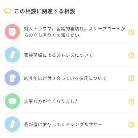
そうすれば、長い人生、きっと後悔しない決断ができ
また、本来興味があった仕事に対しても気力が湧かな
ると思うのです
この相談に関連する相談
くなっているのは、怠けではなく、心がずっと緊張状
態だった影響も大きいと思います。人は安心できない
いかがでしょうかか
対人トラウマ。組織的裏切り。スケープゴートか
環境では、能力より先に心を守ることにエネルギーを
らの立ち直り方を知りたい。
使ってしまうものです。
まず大切にしてほしいのは、「今の環境で無理に元の
家族関係によるストレスについて
自分に戻ろうとしないこと」です。
一年間積み重なった疲労は、気合いだけでは回復しま
せん。
約４年ほど付き合っている彼氏について
その上で、今後についてですが、私は「この場所に残
ること」だけを正解にしなくていいと思います。
大事な方が亡くなりました
・異動できる可能性はあるか
・働く場所を変えた時、自分は少し呼吸しやすくなる
我が家に依存してくるシングルマザー
か
・彼との結婚は“逃げ”ではなく安心につながる選択か