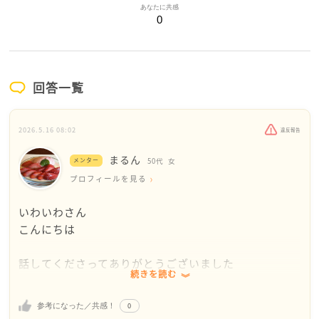
あなたに共感
0
回答一覧
2026.5.16 08:02
違反報告
まるん
メンター
50代
女
プロフィールを見る
いわいわさん
こんにちは
話してくださってありがとうございました
続きを読む
その先輩…困ったものですね
0
参考になった／共感！
どこの職場にも多かれ少なかれ、そりが合わない、感