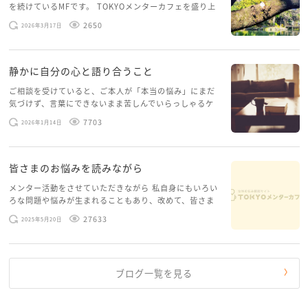
を続けているMFです。 TOKYOメンターカフェを盛り上
げたいという想いから、勇気を出して初めてブログを投
2650
2026年3月17日
稿してみようと思います。少し自分のことを書いてみま
す。 心に […]
静かに自分の心と語り合うこと
ご相談を受けていると、ご本人が「本当の悩み」にまだ
気づけず、言葉にできないまま苦しんでいらっしゃるケ
ースがありますお悩みというのは、心の深いところ（深
7703
2026年1月14日
層心理）に触れることで、まったく違う角度から解決の
糸口が見えてくること […]
皆さまのお悩みを読みながら
メンター活動をさせていただきながら 私自身にもいろい
ろな問題や悩みが生まれることもあり、改めて、皆さま
のお悩みを読みながら 「みんな、もがいてる。わたし
27633
2025年5月20日
だけじゃないんだな」と、逆に励まされるような日々で
す。 もう、わたし […]
ブログ一覧を見る