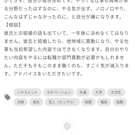
ができず、自分が毎日惨めです。やってる仕事も興味があ
る分野だったはずなのに、やる気が出ず、ノロノロやり、
こんなはずじゃなかったのに、と自分が嫌になります。
【相談】
彼氏との結婚の話も出ていて、一年後に決めなくてはなり
ません。彼氏と結婚したら、他地域に異動になり、やる仕
事も当初希望した内容ではできなくなります。自分のやり
たい内容をやるには転職か部門異動が必要かもしれませ
ん。ただそもそもこのまま働くのも、すごく気が滅入りま
す。アドバイスをいただきたいです。
ハラスメント
モチベーション
先輩
大学
大学生
local_offer
夫婦
彼氏
恋人（カップル）
結婚
職員
転職