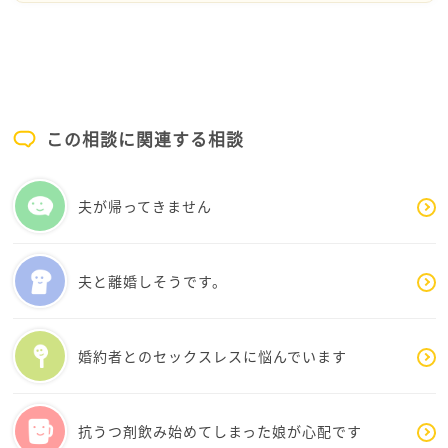
ん。その選択は、よしこさんの価値を決めるものでは
ありません。
少しずつつらさを手放して薄めていくおすすめ方法
は、
この相談に関連する相談
ステップ1 ：｢まだ好き」「まだ執着している」こと
を、少しだけノートに書き出してみる。
夫が帰ってきません
ステップ2 ：｢目の前から彼の存在を減らす」工夫をす
ること。たとえば、相手を見ないように意識する、SN
Sや噂の話題をできるだけ避けるなど、「物理的・精神
夫と離婚しそうです。
的な距離感｣を少しずつ調整する。
ステップ3：自分の生活リズムを整える。特に睡眠は、
婚約者とのセックスレスに悩んでいます
回復や、気晴らしのきっかけになるため、ベースを整
えると、次の行動がしやすくなります。
抗うつ剤飲み始めてしまった娘が心配です
よしこさんは、決して独りではありません。少しず