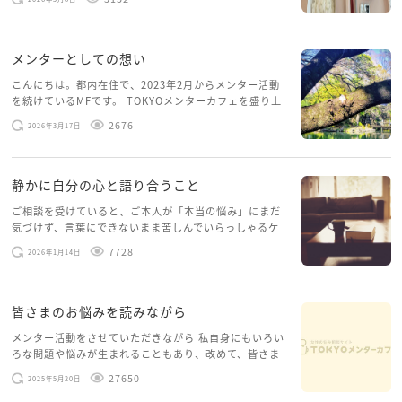
いませんでした。体力だけでなく、気力も落ちパソコン
を開くこともできない […]
メンターとしての想い
こんにちは。都内在住で、2023年2月からメンター活動
を続けているMFです。 TOKYOメンターカフェを盛り上
げたいという想いから、勇気を出して初めてブログを投
2676
2026年3月17日
稿してみようと思います。少し自分のことを書いてみま
す。 心に […]
静かに自分の心と語り合うこと
ご相談を受けていると、ご本人が「本当の悩み」にまだ
気づけず、言葉にできないまま苦しんでいらっしゃるケ
ースがありますお悩みというのは、心の深いところ（深
7728
2026年1月14日
層心理）に触れることで、まったく違う角度から解決の
糸口が見えてくること […]
皆さまのお悩みを読みながら
メンター活動をさせていただきながら 私自身にもいろい
ろな問題や悩みが生まれることもあり、改めて、皆さま
のお悩みを読みながら 「みんな、もがいてる。わたし
27650
2025年5月20日
だけじゃないんだな」と、逆に励まされるような日々で