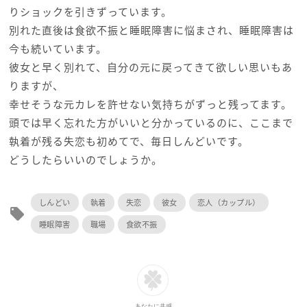
りショックを引きずっています。
別れた直後は食欲不振と睡眠障害に悩まされ、睡眠障害は
今も続いています。
彼女と早く別れて、自分の元に戻ってきて欲しい思いもあ
りますが、
幸せそうな元カレを許せない気持ちがずっと残ってます。
頭では早く忘れた方がいいと分かっているのに、ここまで
執着が残る失恋も初めてで、毎日しんどいです。
どうしたらいいのでしょうか。
しんどい
執着
失恋
彼女
恋人（カップル）
local_offer
睡眠障害
職場
食欲不振
あなたに共感