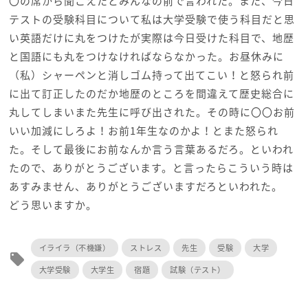
〇の席から聞こえたとみんなの前で言われた。また、今日
テストの受験科目について私は大学受験で使う科目だと思
い英語だけに丸をつけたが実際は今日受けた科目で、地歴
と国語にも丸をつけなければならなかった。お昼休みに
（私）シャーペンと消しゴム持って出てこい！と怒られ前
に出て訂正したのだか地歴のところを間違えて歴史総合に
丸してしまいまた先生に呼び出された。その時に〇〇お前
いい加減にしろよ！お前1年生なのかよ！とまた怒られ
た。そして最後にお前なんか言う言葉あるだろ。といわれ
たので、ありがとうございます。と言ったらこういう時は
あすみません、ありがとうございますだろといわれた。
どう思いますか。
イライラ（不機嫌）
ストレス
先生
受験
大学
local_offer
大学受験
大学生
宿題
試験（テスト）