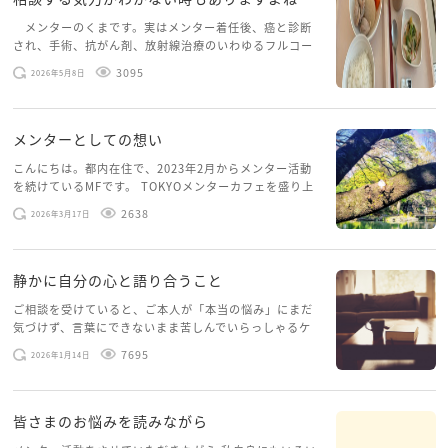
メンターのくまです。実はメンター着任後、癌と診断
今はどうしても「学校のことが全部」に見えてしまう
され、手術、抗がん剤、放射線治療のいわゆるフルコー
けれど、大人になると世界はもっと広くて、いろんな
スを体験していて、しばらくメンターカフェに来られて
3095
2026年5月8日
いませんでした。体力だけでなく、気力も落ちパソコン
居場所があることを知っていきます
を開くこともできない […]
だから、今のつらさだけで自分を責めないようにして
くださいね
メンターとしての想い
これから先、しーさんが安心できる場所や人にきっと
こんにちは。都内在住で、2023年2月からメンター活動
出会えるはずです
を続けているMFです。 TOKYOメンターカフェを盛り上
げたいという想いから、勇気を出して初めてブログを投
応援しています
2638
2026年3月17日
稿してみようと思います。少し自分のことを書いてみま
す。 心に […]
静かに自分の心と語り合うこと
ご相談を受けていると、ご本人が「本当の悩み」にまだ
気づけず、言葉にできないまま苦しんでいらっしゃるケ
ースがありますお悩みというのは、心の深いところ（深
7695
2026年1月14日
層心理）に触れることで、まったく違う角度から解決の
糸口が見えてくること […]
皆さまのお悩みを読みながら