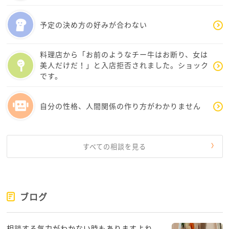
例えば、部活でも、好きな本でも、音楽でも、話して
いて安心できる友達でも、ほんの小さなことで大丈夫
予定の決め方の好みが合わない
もし学校の中で見つけにくいなら、学校の外で楽しい
ことを見つけることができる
どうか、しーさんの好きな事を楽しむ時間を持つよう
料理店から「お前のようなチー牛はお断り、女は
にしてください
美人だけだ！」と入店拒否されました。ショック
です。
そして、忘れ物や提出物が大変な時は、スマホのリマ
インダーやメモアプリを使って、「いつまでに何をや
自分の性格、人間関係の作り方がわかりません
るか」を書いておくと、ちょっと楽になることがある
かな
私もよく忘れることがあるので、便利に使っています
すべての相談を見る
自分に合うやり方を、ゆっくり探してみてね
朝がつらくて遅刻してしまう時は、体調が関係してい
ることもあるみたいです
ブログ
気になる時は、近くの小児科や思春期外来に相談して
みるのも一つの方法なので、親御さんに相談してみて
ください
相談する気力がわかない時もありますよね