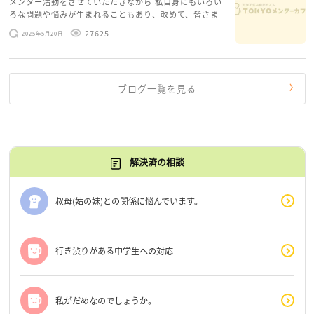
メンター活動をさせていただきながら 私自身にもいろい
ろな問題や悩みが生まれることもあり、改めて、皆さま
のお悩みを読みながら 「みんな、もがいてる。わたし
27625
2025年5月20日
だけじゃないんだな」と、逆に励まされるような日々で
す。 もう、わたし […]
ブログ一覧を見る
解決済の相談
叔母(姑の妹)との関係に悩んでいます。
行き渋りがある中学生への対応
私がだめなのでしょうか。