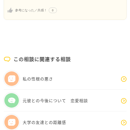
読んでいて、毎日すごく頑張っているんだなって感じま
した
0
参考になった／共感！
学校でいろんなことが重なってしまうと、心が追いつ
かなくなりますよね
先生の言葉も、クラスの雰囲気も、あなたにとって、
とてもつらかったと思います
まずね、しーさんはこれ以上自分のことを責めないで
くださいね
この相談に関連する相談
誰でも完璧ではなく、忘れ物や遅刻は普通にあります
し、それを直そうと努力している中で、デマやからか
いまで重なったらしんどくなるのは当たり前です
私の性根の悪さ
そして、そんな状況では学校に行くのがつらいと思う
のは自然なことです
元彼との今後について 恋愛相談
学生生活は振り返ってみればほんの短い時間なのだけ
ど、現役のときはとても長く感じてしまうので、少し
でも学校の中でほっとできる時間があるといいのです
大学の友達との距離感
が…