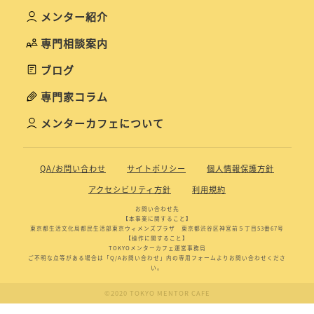
メンター紹介
専門相談案内
ブログ
専門家コラム
メンターカフェについて
QA/お問い合わせ
サイトポリシー
個人情報保護方針
アクセシビリティ方針
利用規約
お問い合わせ先
【本事業に関すること】
東京都生活文化局都民生活部東京ウィメンズプラザ 東京都渋谷区神宮前５丁目53番67号
【操作に関すること】
TOKYOメンターカフェ運営事務局
ご不明な点等がある場合は「Q/Aお問い合わせ」内の専用フォームよりお問い合わせくださ
い。
©2020 TOKYO MENTOR CAFE