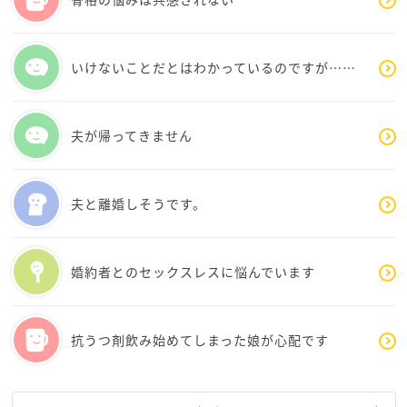
を自分のせいと捉えてしまうと、さらに虚しさが深ま
ってしまうのです。
いけないことだとはわかっているのですが……
ここで大切なのは「浅さ」と「深さ」を切り分けるこ
と。大学の友人は、日々を共にする仲間くらいで十分
です。心から安心して話せる相手は、一人でもいれば
夫が帰ってきません
大切にすればいい。無理にたくさん作る必要はありま
せん。
夫と離婚しそうです。
また、「寂しい」と感じるのは弱さではなく、心がぬ
くもりを求めるサインです。その感覚を否定せず、
「今は人肌が恋しいんだな」と自分の心に寄り添って
婚約者とのセックスレスに悩んでいます
理解すると、少し楽になります。
解決方法のひとつに、小さな「声の往復」を大切にす
抗うつ剤飲み始めてしまった娘が心配です
る。
LINEの既読や短い返事に一喜一憂せず、「一言のやり
取りでも繋がれた」と受け取る。