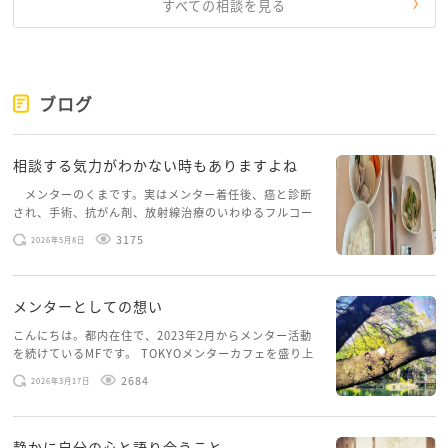
無理に深い関係を求めるのではなく、軽い交流を 気分
すべての相談を見る
転換として位置づける。
人との関わり以外でも温かさは補えます。あたたかい
布団やお風呂、ペットカフェでの触れ合い、好きな音
ブログ
楽や本に包まれる時間。こうした小さな安心を積み重
ねることで、孤独感は和らいでいきます。
相談する気力がわかない時もありますよね
るいさん、あなたが抱える寂しさは「人とつながりた
メンターのくまです。実はメンター着任後、癌と診断
され、手術、抗がん剤、放射線治療のいわゆるフルコー
い」という心の豊かさの裏返しです。どうかその気持
スを体験していて、しばらくメンターカフェに来られて
ちを責めず、やさしく受けとめてあげてくださいね。
3175
2026年5月8日
いませんでした。体力だけでなく、気力も落ちパソコン
を開くこともできない […]
また相談にいらしてくださいね。心からの応援を込め
メンターとしての想い
て。
こんにちは。都内在住で、2023年2月からメンター活動
を続けているMFです。 TOKYOメンターカフェを盛り上
げたいという想いから、勇気を出して初めてブログを投
2684
2026年3月17日
稿してみようと思います。少し自分のことを書いてみま
す。 心に […]
静かに自分の心と語り合うこと