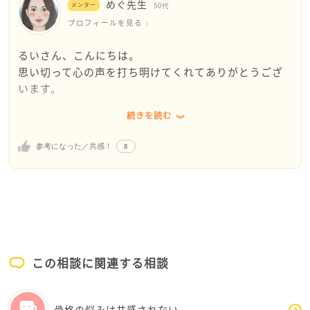
めぐ先生
分の話を聞いて欲しいと思っている人はたくさんいま
メンター
50代
す。人付き合いが苦手でも、聞き役に回れば意外と友
プロフィールを見る
人関係が育まれていくこともあると思います。
るいさん、こんにちは。
思い切って心の声を打ち明けてくれてありがとうござ
話は変わりますが。
います。
例えば、同じ花屋さんで決まった日に花一輪を買うと
します。毎週水曜日にとか、毎月10日にとか、そんな
続きを読む
「一人でいるのは好き。でも、ときどき無性に人恋し
感じで。それを続けると、何気ない日常会話が始まる
くなる」
かもしれません。
8
参考になった／共感！
「話しても浅くて、むしろ孤独を感じてしまう」
「今長持ちする花はどれですか?」「今お帰りです
その気持ちはとても自然なことで、大学生の時期に多
か?」「寒くなってきましたね」「コンビニでおでん買
くの人が経験するものです。決して、るいさんだけが
っちゃいましょうか」などなど。
弱いということではないのです。
家に居るのが大好きなら、その家にいつも花一輪を飾
寂しさが強くなるのは、人として当たり前の「つなが
って楽しんでみてはいかがでしょうか。秋の花が出回
この相談に関連する相談
りたい」という本能があるからです。大学に入って環
り始めていますよ。
境が変わり、まだ安心できる居場所ができていないと
きには、より敏感に感じやすくなります。淡白な返信
骨格の悩みは共感されない