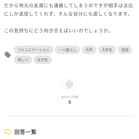
だから地元の友達にも連絡してしまうのですが相手は淡白
にしか返信してくれず、そんな自分にも虚しくなります。
この気持ちにどう向き合えばいいのでしょうか。
コミュニケーション
一人暮らし
大学
大学生
孤独
local_offer
寂しい
社交性
あなたに共感
9
回答一覧