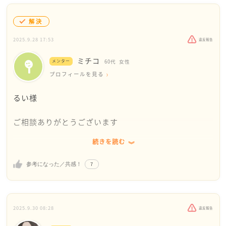
解決
2025.9.28 17:53
違反報告
ミチコ
メンター
60代
女性
プロフィールを見る
るい様
ご相談ありがとうございます
続きを読む
そうですよね、無性に寂しくなるときがありますよ
ね。るいさんだけでなく、誰にでもあると思います
7
参考になった／共感！
し、特に夜になると一層寂しさが増してきますよね。
大学の友人関係は浅くとお書きですが、まずは浅くて
もいいんじゃないかなと私は思います。何気ない雑談
2025.9.30 08:28
違反報告
に救われることって案外よくあるからです。それと、自