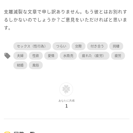
支離滅裂な文章で申し訳ありません。もう彼とはお別れす
るしかないのでしょうか？ご意見をいただければと思いま
す。
セックス（性行為）
つらい
交際
付き合う
同棲
local_offer
夫婦
性欲
愛情
水商売
疲れた（疲労）
疲労
結婚
風俗
あなたに共感
1