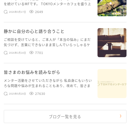
のんのさんがこれまで感じてきたことは、決して幼稚
を続けているMFです。 TOKYOメンターカフェを盛り上
げたいという想いから、勇気を出して初めてブログを投
ではなく、すべてとても大切な気持ちです。
2649
2026年3月17日
稿してみようと思います。少し自分のことを書いてみま
どうか自分を責めすぎず、「私はこう感じていいん
す。 心に […]
だ」と、自分の感覚を信じてあげてくださいね。
静かに自分の心と語り合うこと
ご相談を受けていると、ご本人が「本当の悩み」にまだ
気づけず、言葉にできないまま苦しんでいらっしゃるケ
ースがありますお悩みというのは、心の深いところ（深
7701
2026年1月14日
層心理）に触れることで、まったく違う角度から解決の
糸口が見えてくること […]
皆さまのお悩みを読みながら
メンター活動をさせていただきながら 私自身にもいろい
ろな問題や悩みが生まれることもあり、改めて、皆さま
のお悩みを読みながら 「みんな、もがいてる。わたし
27630
2025年5月20日
だけじゃないんだな」と、逆に励まされるような日々で
す。 もう、わたし […]
ブログ一覧を見る