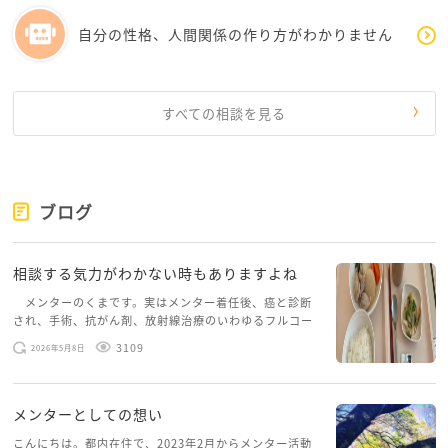
いがあってのことだと思います。
でも、その愛情の伝え方がのんのさんにとって負担に
自分の性格、人間関係の作り方がわかりません
なっているなら、
その事実はもっと丁寧に受け取ってもらって良いもの
だと思います。
すべての相談を見る
好きだから、続けたいからこそ、どう伝えればわかっ
てもらえるのか悩んでしまいますよね。
大切なのは、のんのさん自身が“好きという気持ち”を
ブログ
大切にしながら、
“無理なく自然に過ごせる関係”を築けるかどうかだと
思います。
相談する気力がわかない時もありますよね
同棲や結婚の話が進む前に、性の価値観の違いやこれ
メンターのくまです。実はメンター着任後、癌と診断
からの関係のあり方について、
され、手術、抗がん剤、放射線治療のいわゆるフルコー
少しずつ丁寧に対話していくことは、お二人にとって
スを体験していて、しばらくメンターカフェに来られて
3109
2026年5月8日
いませんでした。体力だけでなく、気力も落ちパソコン
大切なプロセスかもしれません。
を開くこともできない […]
そして、その結果どうするかは、今すぐに決めなくて
も大丈夫だと思います。
メンターとしての想い
こんにちは。都内在住で、2023年2月からメンター活動