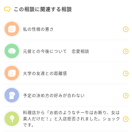
もあります。
この相談に関連する相談
けれど、それは「お互いの気持ちが心地よく合ってい
ること」が前提で、
どちらか一方が“義務”や“我慢”を感じながら応じるよ
私の性根の悪さ
うなかたちになると、
そこにはしんどさや苦しさが生まれてしまいますよ
ね。
元彼との今後について 恋愛相談
のんのさんが「月1でもつらい」と感じていることは、
まったくおかしくありませんし、その感覚はそのまま
大切にしていいものだと私は思います。
大学の友達との距離感
仮に今、性的に一致している相手であっても、
時が経つにつれて合わなくなってくることはよくある
予定の決め方の好みが合わない
ことだと思います。
ずっとお互いに望む性的な希望が完全に一致している
というのは、むしろ珍しいのではないでしょうか。
料理店から「お前のようなチー牛はお断り、女は
美人だけだ！」と入店拒否されました。ショック
です。
彼の「君だから誘ってる」という言葉も、彼なりの思