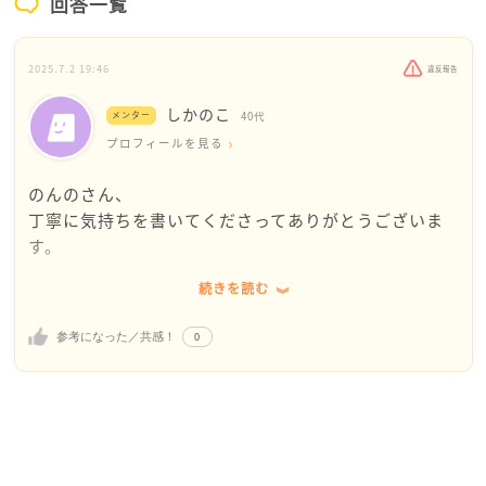
回答一覧
2025.7.2 19:46
違反報告
しかのこ
メンター
40代
プロフィールを見る
のんのさん、
丁寧に気持ちを書いてくださってありがとうございま
す。
続きを読む
好きな人との関係の中で、性的なことがつらいって、
なかなか人に言いづらいことですよね…。
0
参考になった／共感！
でも、のんのさんのように、自分の感覚に正直に目を
向けていることは、とても大切なことだと思います。
性的な行為は本来、子孫を残す本能的なものでもある
けれど
誰かと深くつながりたいと思う自然な欲求のひとつで