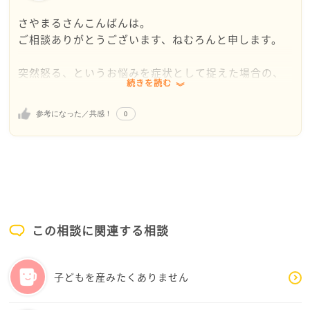
か？ここをきっかけにご主人も自分について考えてみ
さやまるさんこんばんは。
るきっかけになるかもしれないです。
ご相談ありがとうございます、ねむろんと申します。
また、娘さんの事も自分ではどうしようも無いけど、
突然怒る、というお悩みを症状として捉えた場合の、
不安なのだと思います。うまく言えないだけとか。だ
続きを読む
ありうる可能性について書かせていただきますね。
から、息子さんに反抗的な態度されると、キレてしま
う。息子さんまでが、自分の手に負えないかんじが不
0
参考になった／共感！
突然怒りの感情が爆発するという症状の精神科疾患
安なのかなと思います。
に、間欠性爆発症というものがあります。ご自身でも
不安になると、攻撃的になってしまう人っています。
コントロールが効かない怒りがささいなきっかけで起
また、さやまるさんが、娘さんや息子さんに手がかか
こるというものです。
るので、ちょっと子どもですが、やきもち的なのもあ
以前から似たような事が多い場合、これの可能性もあ
るのかなと思いました。これって大きい大人が何？と
るのかなと感じました。
か思ってしまいますが、男性って、こんなかんじです
よね。いつまでも子どもと言うか…
この相談に関連する相談
拝見したお言葉からは「昔から」となっていますの
さやまるさんご家族皆んなで、かまってあげると落ち
で、これは可能性としては低いと思うのですが、認知
着くかもです。息子さんはイヤでしょうが…
症の症状にも易怒性、というものがあります。
子どもを産みたくありません
我が家も夫が子どもぽいところがあり、子どもにばか
あとは、もしご主人が長年の不眠症である場合、睡眠
り、手をかけていると、自分なんていらないんだとか