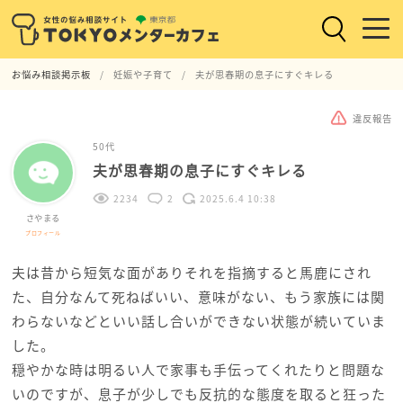
お悩み相談掲示板
妊娠や子育て
夫が思春期の息子にすぐキレる
違反報告
50代
夫が思春期の息子にすぐキレる
2234
2
2025.6.4 10:38
さやまる
プロフィール
夫は昔から短気な面がありそれを指摘すると馬鹿にされ
た、自分なんて死ねばいい、意味がない、もう家族には関
わらないなどといい話し合いができない状態が続いていま
した。
穏やかな時は明るい人で家事も手伝ってくれたりと問題な
いのですが、息子が少しでも反抗的な態度を取ると狂った