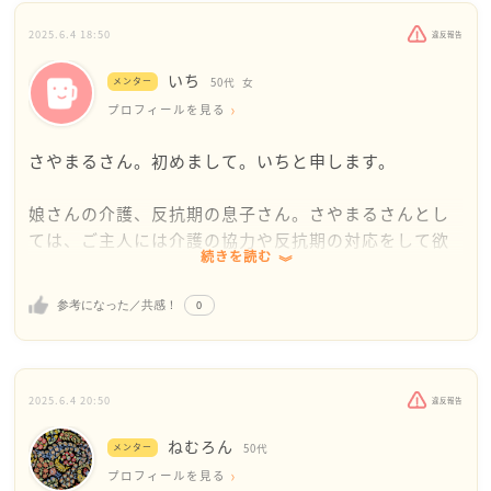
2025.6.4 18:50
違反報告
いち
メンター
50代
女
プロフィールを見る
さやまるさん。初めまして。いちと申します。
娘さんの介護、反抗期の息子さん。さやまるさんとし
ては、ご主人には介護の協力や反抗期の対応をして欲
続きを読む
しいですよね。厄介な長男みたいになってて本当にし
んどいですね。
0
参考になった／共感！
私が思った事なので、当てはまらないかもしれないで
すが、まず、ご主人は、男性の更年期障害とかあるか
もですよね。男性も症状がきつく出る人もいるみたい
2025.6.4 20:50
違反報告
です。性格や特性とか言うと、病院へ行ってくれない
ねむろん
かもなので、男性更年期じゃないかな？と病院で診察
メンター
50代
してもらうようにお話ししてみるとかどうでしょう
プロフィールを見る