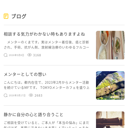
思います。初めから精神科、心療内科というのよりは
抵抗感が薄いかもしれないですね。
今後も話をしても聞いてくれない、という現状のまま
ブログ
ですと、さやまるさんもお子様も、ご家族で生活を続
ける事にストレスを抱えたままになってしまうと苦し
相談する気力がわかない時もありますよね
いと思いますので、何らかのアクションは必要かなと
思います。
メンターのくまです。実はメンター着任後、癌と診断
され、手術、抗がん剤、放射線治療のいわゆるフルコー
スを体験していて、しばらくメンターカフェに来られて
娘さんのご健康の事、息子さんの反抗期、ご主人様が
3168
2026年5月8日
いませんでした。体力だけでなく、気力も落ちパソコン
怒ること、お悩みの尽きない日々でご苦労多い事と思
を開くこともできない […]
います。何とかいい解決方法、改善方法が見つかって
メンターとしての想い
穏やかなご家族でいられますように。
こんにちは。都内在住で、2023年2月からメンター活動
を続けているMFです。 TOKYOメンターカフェを盛り上
げたいという想いから、勇気を出して初めてブログを投
2683
2026年3月17日
稿してみようと思います。少し自分のことを書いてみま
す。 心に […]
静かに自分の心と語り合うこと
ご相談を受けていると、ご本人が「本当の悩み」にまだ
気づけず、言葉にできないまま苦しんでいらっしゃるケ