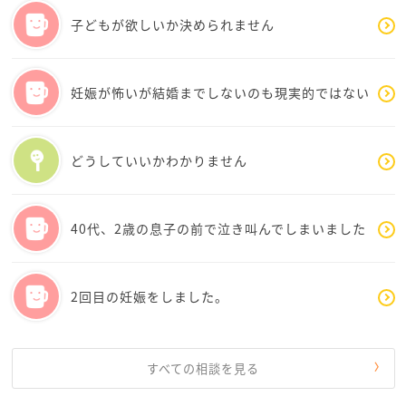
不足はだれでもイライラしやすくなったりしますの
言い出した事がありました。さやまるさんのご主人も
子どもが欲しいか決められません
で、怒りやすいという事につながると思います。
そんな事いいますよね。
なので、見当違いかもしれないですが。こんなかんじ
又、怒る対象が息子さんだけなのか、というのもポイ
もあるかもと読んでくださればと思います。
妊娠が怖いが結婚までしないのも現実的ではない
ントかなと思います。
誰にでも同じように怒るのではない場合は、シンプル
私のこの投稿では、何の解決にもならないですが、さ
にその対象に怒り、もどかしさなどがあるという理由
やまるさんが穏やかに過ごせますように。
どうしていいかわかりません
で、医学的な介入が功を奏するものではないかもしれ
ないです。
40代、2歳の息子の前で泣き叫んでしまいました
もし、今後もご家族、ご夫婦として関わり続ける上で
さやまるさんやお子様がご主人様に対して困難を感じ
てらっしゃるようでしたら、一度、ご主人が冷静な時
2回目の妊娠をしました。
を見つけて、ご自身が突然怒る事に関してどう感じて
おられるか、お話してみることができたらいいかなと
思います。
そこで、先にコメントしたメンターさんの、更年期か
すべての相談を見る
もしれないから受診してみよう、という提案もいいと