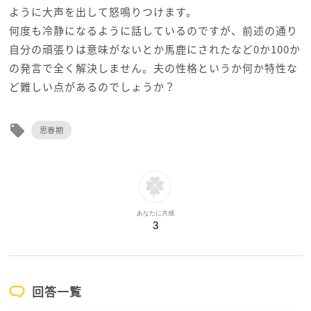
ように大声を出して怒鳴りつけます。
何度も冷静になるように話しているのですが、前述の通り
自分の頑張りは意味がないとか馬鹿にされたなど0か100か
の発言で全く解決しません。夫の性格というか何か特性な
ど難しい点があるのでしょうか？
local_offer
思春期
あなたに共感
3
回答一覧