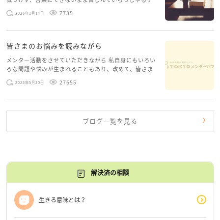
ースがありますお悩みというのは、心の深いところ（深
7735
2026年1月14日
層心理）に触れることで、まったく違う角度から解決の
糸口が見えてくること […]
皆さまのお悩みを読みながら
メンター活動をさせていただきながら 私自身にもいろい
ろな問題や悩みが生まれることもあり、改めて、皆さま
のお悩みを読みながら 「みんな、もがいてる。わたし
27655
2025年5月20日
だけじゃないんだな」と、逆に励まされるような日々で
す。 もう、わたし […]
ブログ一覧を見る
解決済の相談
生きる意味とは？