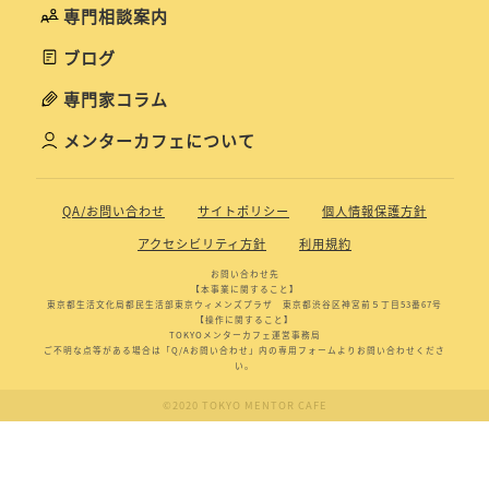
専門相談案内
ブログ
専門家コラム
メンターカフェについて
QA/お問い合わせ
サイトポリシー
個人情報保護方針
アクセシビリティ方針
利用規約
お問い合わせ先
【本事業に関すること】
東京都生活文化局都民生活部東京ウィメンズプラザ 東京都渋谷区神宮前５丁目53番67号
【操作に関すること】
TOKYOメンターカフェ運営事務局
ご不明な点等がある場合は「Q/Aお問い合わせ」内の専用フォームよりお問い合わせくださ
い。
©2020 TOKYO MENTOR CAFE