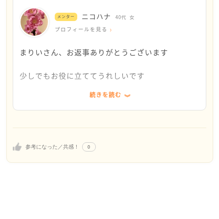
ションを起こしたいのであれば、ご主人からご両親に
てくることもありました。私が悪くないことでも、
ニコハナ
相談してもらってはいかがでしょうか？
メンター
40代
女
私のせいにされてしまうかもということですが、そ
プロフィールを見る
の通りなのです。せめて、品物は見直してみるとい
まりいさんが、率先して色々してしまうと、まりいさ
うアドバイスはとても良いと思いました。ありがと
まりいさん、お返事ありがとうございます
んが悪くないことでも、まりいさんのせいにされてし
うございました。
まい兼ねないのではないでしょうか？
少しでもお役に立ててうれしいです
また、納得いかないかもしれませんが、ご主人のお姉
続きを読む
義姉さんのことで、辛い思いをされているのですね
さん達からの見返りを一切求めずに、まりいさんご夫
よく乗り切っていらっしゃる
婦は今までと同じことを続けるというのも、和が保た
れると思います
もしかしたら、ご本人はそんな事しているつもりは
なく、しているのかもしれませんね…無自覚ほど怖
もしかしたら、ご主人はそちらを求めるかもしれませ
0
参考になった／共感！
いものはないです…苦笑
んね
まりいさんが一枚上手！で、今後も引き続き、ほど
ご夫婦で話し合ってみてください
ほどの上手なお付き合いが出来ると良いですね
あまりお役に立たないかもしれませんが、少しでもモ
応援してます
ヤモヤが減る事を願ってます