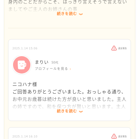
身内のことだからこそ、はっきり言えそうで言えない
ましてやご主人のお姉さんの事
続きを読む
とてもモヤモヤしちゃいますよね
それぞれのお家や地域柄など色々あると思うので、一
概には言えませんが、もしかしてお姉さんからする
2025.1.14 15:06
違反報告
と、弟夫婦がお姉さん家族に対して行う事は当たり前
と思っていらっしゃるのでしょうか…そのような性格
まりい
50代
の方ですか？
プロフィールを見る
今まで、お中元お歳暮を送っていたのであれば、いき
ニコハナ様
なり送らなくなるのも角が立つのではないでしょう
ご回答ありがとうございました。おっしゃる通り、
か？
お中元お歳暮は続けた方が良いと思いました。主人
の姉ですので、和を保つ方が賢いと思います。主人
続きを読む
とりあえず、今までよりランクを下げて、気は心とい
の親戚の方は私にとって常識的な方たちばかりで、
う程度のものを送り続けるのはいかがでしょうか？
ストレスなくお付き合いできています。
義姉は、にこやかで温和な人なのですが、私がつら
お嬢さんの結婚祝いについては、どうしても何かアク
い時期や妊娠中にストレスをかけるような行動をし
2025.1.14 16:10
違反報告