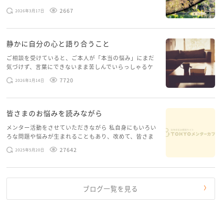
げたいという想いから、勇気を出して初めてブログを投
2667
2026年3月17日
稿してみようと思います。少し自分のことを書いてみま
す。 心に […]
静かに自分の心と語り合うこと
ご相談を受けていると、ご本人が「本当の悩み」にまだ
気づけず、言葉にできないまま苦しんでいらっしゃるケ
ースがありますお悩みというのは、心の深いところ（深
7720
2026年1月14日
層心理）に触れることで、まったく違う角度から解決の
糸口が見えてくること […]
皆さまのお悩みを読みながら
メンター活動をさせていただきながら 私自身にもいろい
ろな問題や悩みが生まれることもあり、改めて、皆さま
のお悩みを読みながら 「みんな、もがいてる。わたし
27642
2025年5月20日
だけじゃないんだな」と、逆に励まされるような日々で
す。 もう、わたし […]
ブログ一覧を見る