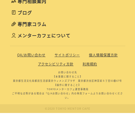
専門相談案内
ブログ
専門家コラム
メンターカフェについて
QA/お問い合わせ
サイトポリシー
個人情報保護方針
アクセシビリティ方針
利用規約
お問い合わせ先
【本事業に関すること】
東京都生活文化局都民生活部東京ウィメンズプラザ 東京都渋谷区神宮前５丁目53番67号
【操作に関すること】
TOKYOメンターカフェ運営事務局
ご不明な点等がある場合は「Q/Aお問い合わせ」内の専用フォームよりお問い合わせくださ
い。
©2020 TOKYO MENTOR CAFE