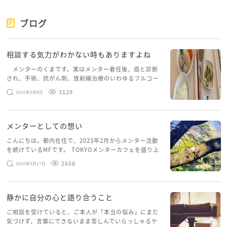
ブログ
相談する気力がわかない時もありますよね
メンターのくまです。実はメンター着任後、癌と診断
され、手術、抗がん剤、放射線治療のいわゆるフルコー
スを体験していて、しばらくメンターカフェに来られて
3129
2026年5月8日
いませんでした。体力だけでなく、気力も落ちパソコン
を開くこともできない […]
メンターとしての想い
こんにちは。都内在住で、2023年2月からメンター活動
を続けているMFです。 TOKYOメンターカフェを盛り上
げたいという想いから、勇気を出して初めてブログを投
2658
2026年3月17日
稿してみようと思います。少し自分のことを書いてみま
す。 心に […]
静かに自分の心と語り合うこと
ご相談を受けていると、ご本人が「本当の悩み」にまだ
気づけず、言葉にできないまま苦しんでいらっしゃるケ