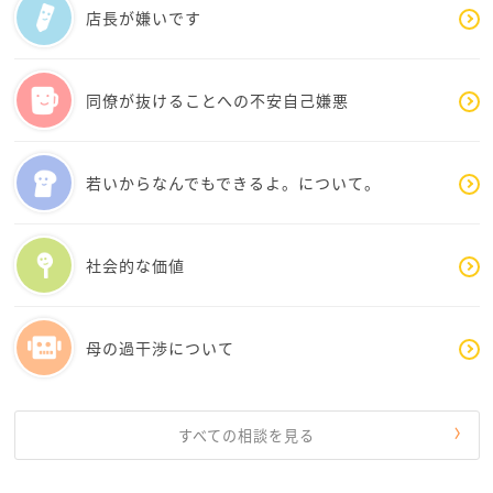
相手の立場になってみる。
店長が嫌いです
ここから始めてみませんか?
上司の立場になってみると見えてくるもの、後輩の立
同僚が抜けることへの不安自己嫌悪
場になってみると見えてくるもの、営業の立場になっ
てみると見えてくるもの、経理の立場になってみると
見えてくるもの。
若いからなんでもできるよ。について。
そんな余裕ない!と思うかもしれませんが、今までと違
う物の見方をしてみる価値はあると思います。
社会的な価値
あんまり考え込まずに、目の前の仕事をこなしなが
ら、頭の片隅で「これ◯◯の立場なら?」と時々思うだ
母の過干渉について
けで変わっていけるように思います。
すべての相談を見る