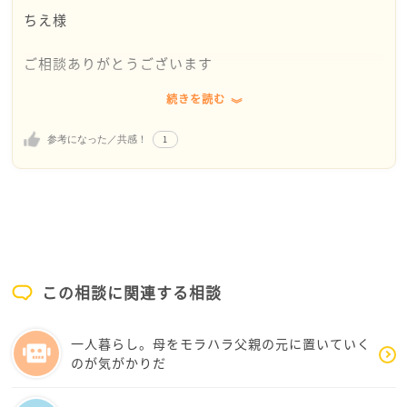
ちえ様
ご相談ありがとうございます
続きを読む
私はデザインの世界ことは全然分かりません。ですの
で、この回答が的外れになったらごめんなさい。
1
参考になった／共感！
ちえさんは相当優秀な担当者であると思います。そこ
で会社としては、ちえさんにもう1つ階段を昇って欲し
いのだと思うのです。
先ずは、リーダーと言うか管理職の見習いと言うか。
そして、いずれは管理職になって欲しいのだと思いま
この相談に関連する相談
す。
一人暮らし。母をモラハラ父親の元に置いていく
そうすると、今までとは力の入れ方が全然違いますよ
のが気がかりだ
ね。だから戸惑っておられるのではないでしょうか。