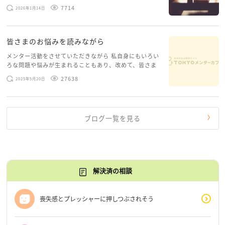
ースがありますお悩みというのは、心の深いところ（深
7714
2026年1月14日
層心理）に触れることで、まったく違う角度から解決の
糸口が見えてくること […]
皆さまのお悩みを読みながら
メンター活動をさせていただきながら 私自身にもいろい
ろな問題や悩みが生まれることもあり、改めて、皆さま
のお悩みを読みながら 「みんな、もがいてる。わたし
27638
2025年5月20日
だけじゃないんだな」と、逆に励まされるような日々で
す。 もう、わたし […]
ブログ一覧を見る
解決済の相談
喪失感とプレッシャーに押しつぶされそう