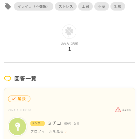
local_offer
イライラ（不機嫌）
ストレス
上司
不安
無視
あなたに共感
1
回答一覧
解決
2024.4.9 15:58
違反報告
ミチコ
メンター
60代
女性
プロフィールを見る