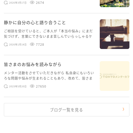
2674
2026年3月17日
稿してみようと思います。少し自分のことを書いてみま
す。 心に […]
静かに自分の心と語り合うこと
ご相談を受けていると、ご本人が「本当の悩み」にまだ
気づけず、言葉にできないまま苦しんでいらっしゃるケ
ースがありますお悩みというのは、心の深いところ（深
7728
2026年1月14日
層心理）に触れることで、まったく違う角度から解決の
糸口が見えてくること […]
皆さまのお悩みを読みながら
メンター活動をさせていただきながら 私自身にもいろい
ろな問題や悩みが生まれることもあり、改めて、皆さま
のお悩みを読みながら 「みんな、もがいてる。わたし
27650
2025年5月20日
だけじゃないんだな」と、逆に励まされるような日々で
す。 もう、わたし […]
ブログ一覧を見る