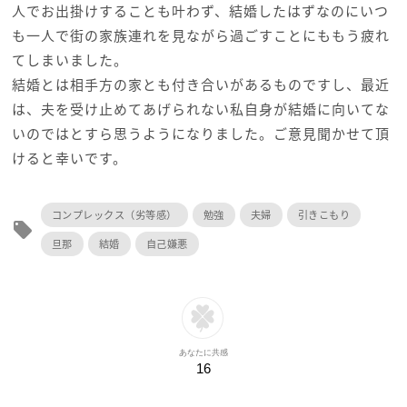
人でお出掛けすることも叶わず、結婚したはずなのにいつ
も一人で街の家族連れを見ながら過ごすことにももう疲れ
てしまいました。
結婚とは相手方の家とも付き合いがあるものですし、最近
は、夫を受け止めてあげられない私自身が結婚に向いてな
いのではとすら思うようになりました。ご意見聞かせて頂
けると幸いです。
コンプレックス（劣等感）
勉強
夫婦
引きこもり
local_offer
旦那
結婚
自己嫌悪
あなたに共感
16