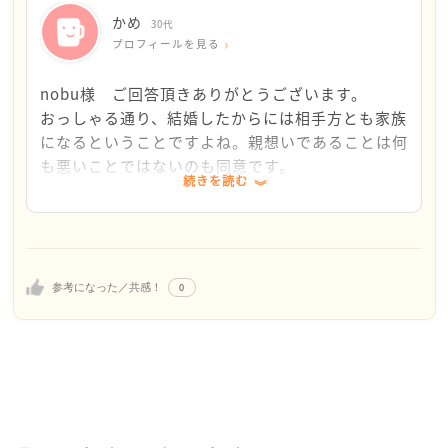
なりますが、常に主人と一緒に動きます。同窓会や一
かめ
30代
人で行かなければいけないところは、もちろん行きま
プロフィールを見る
せんが、それ以外は、一緒に動きます。かめさんもｇ
ぉ主人と一緒い行動されれば、いつも一人ではなく、
nobu様 ご回答頂きありがとうございます。
会話も共通の事がでてくると思います。親思いは、わ
おっしゃる通り、結婚したからには相手方とも家族
るい事ではありません。一人でいるより、ご主人に、
になるということですよね。親想いであることは何
わたしも一緒に連れて行って、お父さんとお母さんに
も悪いことではないのも同意です。
続きを読む
私も会いたい。と言ってみてください。ご主人も喜ぶ
と思います。
私の相談内容に言葉足らずなところがあったので、
申し訳ありませんが補足します。
結婚当初は二人で頻繁に義実家に行っていました。
ですが一日に何ヶ所も回って用事を済ませるのに時
0
参考になった／共感！
間がかかるからと夫が遠慮して「来なくて大丈夫」
と言います。荷物運びなど人手が必要なときは勿論
行きますが、義両親も私に「来て」とは言いませ
ん。
またよく行っていた時期は、義家族の中では自分の
居場所がないと感じていました。それでも妻の務め