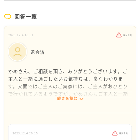
回答一覧
2023.12.4 16:51
違反報告
退会済
かめさん、ご相談を頂き、ありがとうございます。ご
主人と一緒に過ごしたいお気持ちは、良くわかりま
す。文面ではご主人のご実家には、ご主人がおひとり
で行かれているようですが、かめさんもご主人と一緒
続きを読む
じ行動されて、ご主人のご実家にも一緒に行かれては
如何ですか？結婚されてご主人の家の方になられたの
ですから、ご主人と一緒にご実家にかえれれるのが良
いと思います。義父様も義母様も喜ばれるでしょう
し、ご主人だってうれしいと思います。ご主人のご実
2023.12.4 20:15
違反報告
家は、かめさんのご実家ですよ。私は結婚して41年に