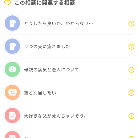
として一緒に行くべきでしょうか。
この相談に関連する相談
ちなみに夫が私の実家に行くのは年一回で、二人一
緒で毎週夫の実家を訪れることは、私の我儘と分か
どうしたら良いか、わからない…
りつつも不公平感が拭えません。
ネガティブな考えになってしまいすみません。
うつの夫に疲れました
母親の病気と恋人について
親と別居したい
大好きな父が死んじゃいそう。