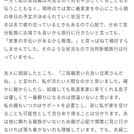
一方で私の実両親は元気なので何も干渉してくることも手
伝うこともなく、現時点では常に義実家を中心にこちら側
の休日の予定が決められていく状況です。
夫は夫で疲れ切っているときもあるので心配で、せめて気
分転換に近場でも良いから旅行に行きたいと言っても、
「実家の手伝いがあるから無理。」と突っぱねて検討すら
しませんでした。そのような状況なので当然新婚旅行は行
っていません。
友人に相談したところ、「ご両親思いの良い旦那さんだ
ね。」と言われ、私が冷たい人間なのかと思いました。確
かに親からしたら、結婚しても毎週実家に来てくれる息子
は優しくて一番頼りになるのは間違いないと思います。
私の親もいつかはサポートを必要とし、逆に私が家を空け
ることも可能性として充分あり得ることは分かります。夫
は他に頼れる親族がいないため親が心配で頻繁に見に行か
なければ落ち着かないのも理解しています。でも、夫婦二