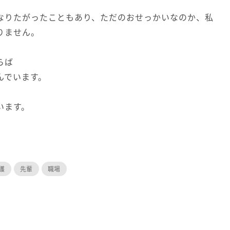
なりたがったこともあり、ただのおせっかいなのか、私
りません。
らば
んでいます。
います。
護
先輩
職場