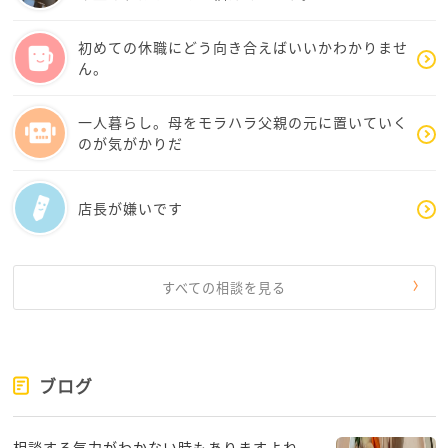
か？
ですか…
初めての休職にどう向き合えばいいかわかりませ
上記4つで、弊社は2番目だけはあてはまりません。
ん。
なぜなら、時給なら1分単位での計算でお支払いしてし
まうのです。
一人暮らし。母をモラハラ父親の元に置いていく
ですからkazuhiroPさんとは、おそらくはお会いした
のが気がかりだ
ことは無いかもしれませんね。
店長が嫌いです
ですが、別に違法ではないでしょう？
自分の下で働いてくれる人たちは、だいじです、親戚
よりも近しい。今までもこれからも、何より決して裏
切らないようにしたい。そういう経営者は多いと思い
すべての相談を見る
ますが…。
＞みんなが「改善されるまで働かない！」という姿勢
でいれば
ブログ
＞企業も改善せざる得ないのに、まだ一定数働く人が
いるせいで改善されません。
相談する気力がわかない時もありますよね