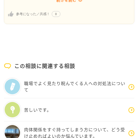
続きを読む
た。
ご自身によって、世の中を検証していらっしゃる、そ
0
参考になった／共感！
の日々は決して楽なものでは無いでしょう、8年に渡る
ニートとおっしゃられる状態から、kazuhiroPさんが
信念と共に立ち上がり、仕事を探されている経緯を思
うと、それは人として尊敬に値するものだなと、私は
思います。
よくある言葉で恐縮ですが、貴重なご意見をありがと
う！
この相談に関連する相談
kazuhiroPさんの受けられた企業さんについては、具
職場でよく見たり睨んでくる人への対処法につい
体的にどの会社かどのくらいの数かは想像するだけな
て
ので、何も申せませんが…
ご条件は…
＞・サービス残業させてないか？
苦しいです。
＞・時給は5分単位で計算してるか？
＞・着替えや朝礼など 下準備にも後片付けにも時給
は発生しているか？
肉体関係をすぐ持ってしまう方について、どう受
＞・制服など仕事必需品は給料天引きさせていない
け止めればよいのか悩んでいます。