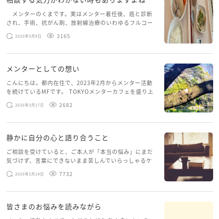
＞なぜ「ブラックだと分かってながら働く人は社会
悪」という事が浸透しないのでしょうか？
メンターのくまです。実はメンター着任後、癌と診断
され、手術、抗がん剤、放射線治療のいわゆるフルコー
…というご質問への私なりの答えは、
スを体験していて、しばらくメンターカフェに来られて
ブラックじゃない企業もたくさんあるから…としか申
3165
2026年5月8日
いませんでした。体力だけでなく、気力も落ちパソコン
せません。
を開くこともできない […]
その陰に身を隠し、ブラックの実情が見えにくくなっ
メンターとしての想い
ているのでしょう。
そこで働く方々にもご事情や言い分が有るかもしれま
こんにちは。都内在住で、2023年2月からメンター活動
を続けているMFです。 TOKYOメンターカフェを盛り上
せん。
げたいという想いから、勇気を出して初めてブログを投
2682
2026年3月17日
稿してみようと思います。少し自分のことを書いてみま
自分の周囲に見えないからといって、無いものとして
す。 心に […]
はいけない、無いと言ってはいけない…と、この歳に
静かに自分の心と語り合うこと
なっても私は、社会をよりよく知るために、自由時間
ご相談を受けていると、ご本人が「本当の悩み」にまだ
を割いて相談対応や社会奉仕と呼ばれる行為をしてい
気づけず、言葉にできないまま苦しんでいらっしゃるケ
るのです。
ースがありますお悩みというのは、心の深いところ（深
7732
2026年1月14日
社会とより繋がることで、立場から世の中を変えてゆ
層心理）に触れることで、まったく違う角度から解決の
糸口が見えてくること […]
けたらと活動しています。
皆さまのお悩みを読みながら
kazuhiroPさん、またカフェにてご近況などお話し下