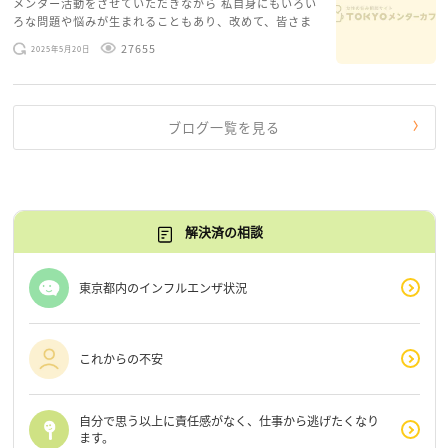
メンター活動をさせていただきながら 私自身にもいろい
さい！
ろな問題や悩みが生まれることもあり、改めて、皆さま
のお悩みを読みながら 「みんな、もがいてる。わたし
27655
2025年5月20日
だけじゃないんだな」と、逆に励まされるような日々で
す。 もう、わたし […]
ブログ一覧を見る
解決済の相談
東京都内のインフルエンザ状況
これからの不安
自分で思う以上に責任感がなく、仕事から逃げたくなり
ます。