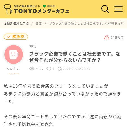
お悩み相談掲示板
仕事
ブラック企業で働くことは社会悪です、なぜ皆それが分
解決済
違反報告
30代
ブラック企業で働くことは社会悪です、な
ぜ皆それが分からないんですか？
kazuhiroP
4507
1
2021.11.12 23:43
プロフィール
私は13年前まで飲食店のフリータをしていましたが
あまりに労働力と賃金が釣り合っていなかったので辞めま
した。
その後８年間ニートをしていたのですが、遂に両親から勘
当され手切れ金を渡され