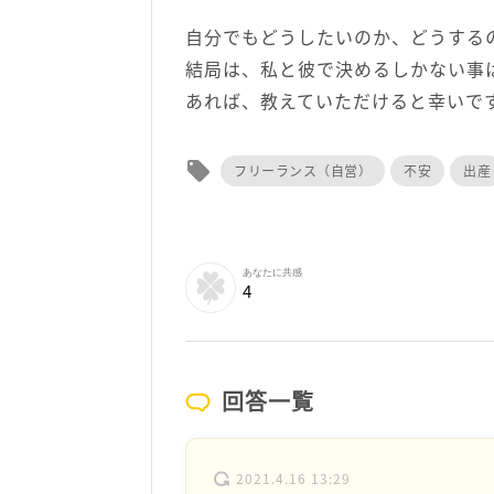
自分でもどうしたいのか、どうする
結局は、私と彼で決めるしかない事
あれば、教えていただけると幸いで
local_offer
フリーランス（自営）
不安
出産
あなたに共感
4
回答一覧
2021.4.16 13:29