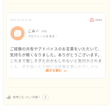
私は一人しか育てていませんが、それでも本当にきつ
かったのでご苦労がしのばれます。
しかもご主人には頼れないとのお話ですので、こみー
さんのご負担の重さを感じます。
2025.12.30 15:30
違反報告
体調大丈夫でしょうか。
正直申し上げて、その年齢のお子様を育てていて毎日
こみー
30代
笑顔でいられるお母さんはほぼいないと思います。
プロフィールを見る
毎日頑張られているご自身を、まずは褒めて差し上げ
てください。
ご経験の共有やアドバイスのお言葉をいただいて、
私は仕事帰りのエレベーターで一人になると、今日も
気持ちが軽くなりました。ありがとうございます。
頑張った！と笑顔を自分に返しています（かなり怪し
これまで厳しすぎたのかもしれないと気付かされま
いおばさんですが）。
した。手を抜いたり時には距離を置いたりしつつ、
続きを読む
こみーさんは恐らくとても真面目なお母さんなのだろ
気持ちを楽にいこうと思います。
うなと想像しております。
育児に手を抜いていないのではないでしょうか。
頑張ってるご自身に、たまには手抜きを認めてさしあ
げてください。
2
参考になった／共感！
夕飯を今はやりの頼むと持ってきてくれる業者に頼ん
でもいいですし、今の時期でしたら大掃除はしなくて