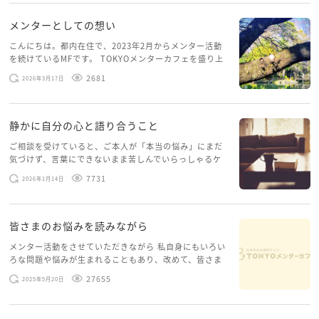
メンターとしての想い
こんにちは。都内在住で、2023年2月からメンター活動
を続けているMFです。 TOKYOメンターカフェを盛り上
げたいという想いから、勇気を出して初めてブログを投
2681
2026年3月17日
稿してみようと思います。少し自分のことを書いてみま
す。 心に […]
静かに自分の心と語り合うこと
ご相談を受けていると、ご本人が「本当の悩み」にまだ
気づけず、言葉にできないまま苦しんでいらっしゃるケ
ースがありますお悩みというのは、心の深いところ（深
7731
2026年1月14日
層心理）に触れることで、まったく違う角度から解決の
糸口が見えてくること […]
皆さまのお悩みを読みながら
メンター活動をさせていただきながら 私自身にもいろい
ろな問題や悩みが生まれることもあり、改めて、皆さま
のお悩みを読みながら 「みんな、もがいてる。わたし
27655
2025年5月20日
だけじゃないんだな」と、逆に励まされるような日々で
す。 もう、わたし […]