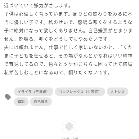
近づいていて嫌気がさします。
子供は心優しく育っています。周りとの関わりをみるに本
当に優しい子です。私のせいで、怒鳴る叩くをするような
子に絶対になって欲しくありません。自己嫌悪がとまりま
せん、怒鳴る、叩くをどうしてもやめたいです。
夫には頼れません。仕事で忙しく家にいないのと、ごくた
まに子どもを任せると、その場がなんとかなればいい精神
で育児してるので、色々とツケがこちらに回ってきて結局
私が苦しむことになるので、頼りたくないです。
イライラ（不機嫌）
コンプレックス（劣等感）
ストレス
local_offer
母親
自己嫌悪
あなたに共感