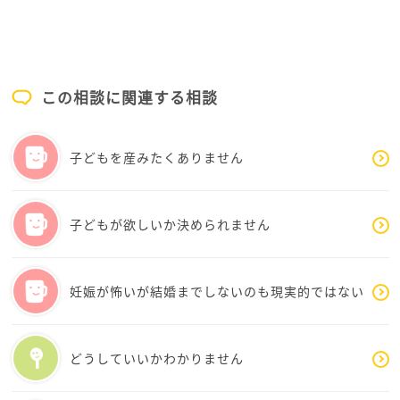
も大丈夫、そんな感じが大切です。
私も子供が確か２歳の頃、あまりにも手を焼いてしま
い軽くですが、背中を押す感じの事をしてしまいまし
た。その時の子供の悲しげな顔を見た瞬間に、もう絶
対しない、と心に誓いました。
この相談に関連する相談
きつい時はお子様から離れてはいかがでしょう。勿論
お子様の安全が確保できるお部屋などに置いて、長く
子どもを産みたくありません
は時間が取れなくてもその時間は好きな動画を見た
り、好きなアーティストの曲を聴いたり。
一瞬でも気分転換ができたら、違うかもしれません。
お母様の思い出があると、自分も近づいているのでは
子どもが欲しいか決められません
と不安になられると思うのですが、今のこみーさんの
状況で神育児を継続できる親はいないと思うのです。
これではいけない、と考えることができるこみーさん
妊娠が怖いが結婚までしないのも現実的ではない
はそれだけで素敵なお母さまですよ。
心優しいお子様とのこと、それは親御さんの遺伝子を
受け継いでいるからに他なりませんし、こみーさんの
どうしていいかわかりません
育児がオッケーだからですよ。
お気づきになった今からでも、きつい時は手を抜く、